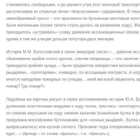
становились свободными, и до раннего утра этот нехитрый транспорт
расплескивая из открытых бочек «благоуханное» содержимое. В тиш
невообразимый грохот – это проезжали по булыжным мостовым золота
были железными (позже телеги стали делать на резиновом ходу). Жи
приходилось «устраивать» схему движения ассенизационных обозов 
одним и тем же улицам дольше полутора-двух месяцев.
Историк М.М. Богословский в своих мемуарах писал:»… рабочие асс
обыкновенно крайне плохо одетые, совсем оборванцы, – это занятие
приводила крайняя нужда, – были предметом юмористики московски
рыцарями», «золотарями», очевидно, по ассоциации контраста. А когд
мчится наподобие пожарных по улицам… иной веселый обыватель оре
пожар? Где пожар?»
Подобные же картины рисует в своих воспоминаниях историк Ю.А. Б
длинными пластичными жердями к ходу полка, тряслись «золоторот
со смаком закусывая на ходу свежим калачом (пшеничная булка в ф
придумана московскими булочниками для «ночных рыцарей». Булка с
выбрасывались) или куском ситного. Прохожие тогда отворачивались
едет…» (брокар – от слова «брокать», т.е. «бросать»).