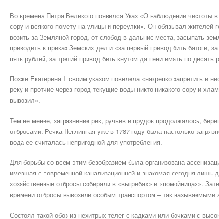
Во времена Петра Великого появился Указ «О наблюдении чистоты в
сору и всякого помету на улицы и переулки». Он обязывал жителей г
возить за Земляной город, от слобод в дальние места, засыпать з
приводить в приказ Земских дел и «за первый привод бить батоги, за
пять рублей, за третий привод бить кнутом да пени имать по десять 
Позже Екатерина II своим указом повелела «накрепко запретить и не
реку и протчие через город текущие воды никто никакого сору и хлам
вывозил».
Тем не менее, загрязнение рек, ручьев и прудов продолжалось, бер
отбросами. Речка Неглинная уже в 1787 году была настолько загрязн
вода ее считалась непригодной для употребления.
Для борьбы со всем этим безобразием была организована ассенизаци
имевшая с современной канализационной и знакомая сегодня лишь 
хозяйственные отбросы собирали в «выгребах» и «помойницах». Зат
времени отбросы вывозили особым транспортом – так называемыми 
Состоял такой обоз из нехитрых телег с кадками или бочками с высо