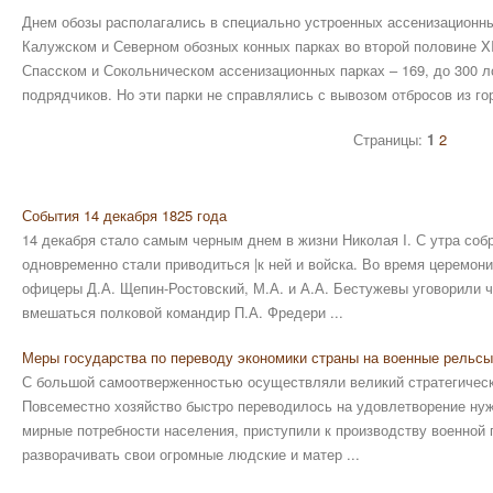
Днем обозы располагались в специально устроенных ассенизационных
Калужском и Северном обозных конных парках во второй половине X
Спасском и Сокольническом ассенизационных парках – 169, до 300 л
подрядчиков. Но эти парки не справлялись с вывозом отбросов из го
Страницы:
1
2
События 14 декабря 1825 года
14 декабря стало самым черным днем в жизни Николая I. С утра соб
одновременно стали приводиться |к ней и войска. Во время церемон
офицеры Д.А. Щепин-Ростовский, М.А. и А.А. Бестужевы уговорили ч
вмешаться полковой командир П.А. Фредери ...
Меры государства по переводу экономики страны на военные рельсы
С большой самоотверженностью осуществляли великий стратегическ
Повсеместно хозяйство быстро переводилось на удовлетворение ну
мирные потребности населения, приступили к производству военной 
разворачивать свои огромные людские и матер ...