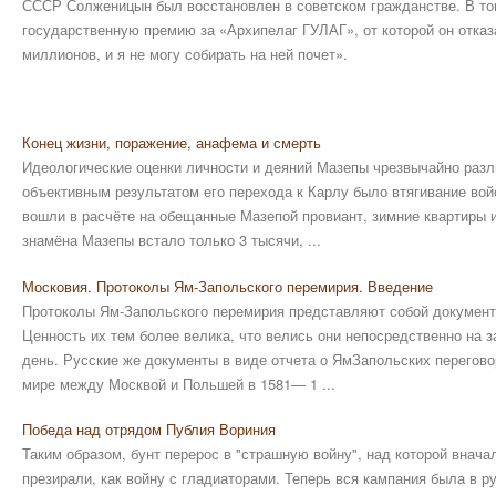
СССР Солженицын был восстановлен в советском гражданстве. В т
государственную премию за «Архипелаг ГУЛАГ», от которой он отказа
миллионов, и я не могу собирать на ней почет».
Конец жизни, поражение, анафема и смерть
Идеологические оценки личности и деяний Мазепы чрезвычайно разл
объективным результатом его перехода к Карлу было втягивание во
вошли в расчёте на обещанные Мазепой провиант, зимние квартиры и 
знамёна Мазепы встало только 3 тысячи, ...
Московия. Протоколы Ям-Запольского перемирия. Введение
Протоколы Ям-Запольского перемирия представляют собой документ
Ценность их тем более велика, что велись они непосредственно на з
день. Русские же документы в виде отчета о ЯмЗапольских переговор
мире между Москвой и Польшей в 1581— 1 ...
Победа над отрядом Публия Вориния
Таким образом, бунт перерос в "страшную войну", над которой внача
презирали, как войну с гладиаторами. Теперь вся кампания была в р