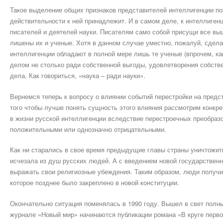
Такое выделение общих признаков представителей интеллигенции поз
действительности к ней принадлежит. И в самом деле, к интеллигенц
писателей и деятелей науки. Писателям само собой присущи все вы
лишены их и ученые. Хотя в данном случае уместно, пожалуй, сдел
интеллигенции обладают в полной мере лишь те ученые (впрочем, ка
делом не столько ради собственной выгоды, удовлетворения собстве
дела. Как говориться, «наука – ради науки».
Вернемся теперь к вопросу о влиянии событий перестройки на предс
того чтобы лучше понять сущность этого влияния рассмотрим конкр
в жизни русской интеллигенции вследствие перестроечных преобразо
положительными или однозначно отрицательными.
Как ни старались в свое время предыдущие главы страны уничтожить
исчезала из душ русских людей. А с введением новой государственн
выражать свои религиозные убеждения. Таким образом, люди получи
которое позднее было закреплено в новой конституции.
Окончательно ситуация поменялась в 1990 году. Вышел в свет полны
журнале «Новый мир» начинаются публикации романа «В круге первом