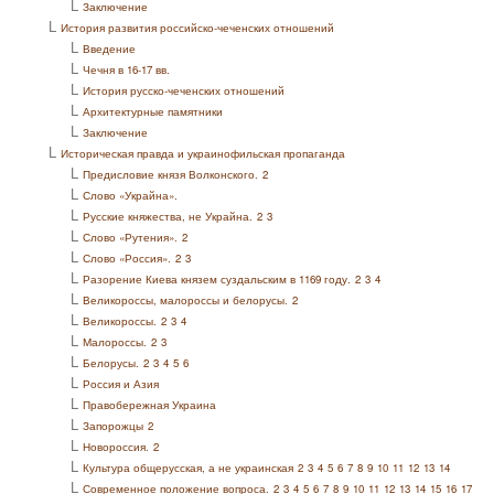
L
Заключение
L
История развития российско-чеченских отношений
L
Введение
L
Чечня в 16-17 вв.
L
История русско-чеченских отношений
L
Архитектурные памятники
L
Заключение
L
Историческая правда и украинофильская пропаганда
L
Предисловие князя Волконского.
2
L
Слово «Украйна».
L
Русские княжества, не Украйна.
2
3
L
Слово «Рутения».
2
L
Слово «Россия».
2
3
L
Разорение Киева князем суздальским в 1169 году.
2
3
4
L
Великороссы, малороссы и белорусы.
2
L
Великороссы.
2
3
4
L
Малороссы.
2
3
L
Белорусы.
2
3
4
5
6
L
Россия и Азия
L
Правобережная Украина
L
Запорожцы
2
L
Новороссия.
2
L
Культура общерусская, а не украинская
2
3
4
5
6
7
8
9
10
11
12
13
14
L
Современное положение вопроса.
2
3
4
5
6
7
8
9
10
11
12
13
14
15
16
17