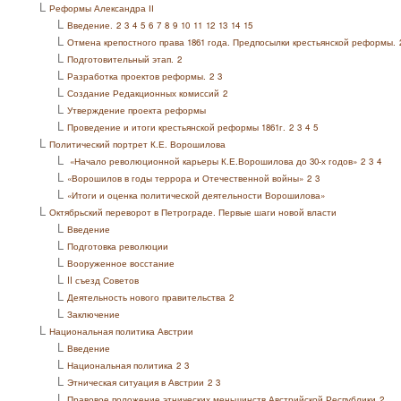
L
Реформы Александра ІІ
L
Введение.
2
3
4
5
6
7
8
9
10
11
12
13
14
15
L
Отмена крепостного права 1861 года. Предпосылки крестьянской реформы.
L
Подготовительный этап.
2
L
Разработка проектов реформы.
2
3
L
Создание Редакционных комиссий
2
L
Утверждение проекта реформы
L
Проведение и итоги крестьянской реформы 1861г.
2
3
4
5
L
Политический портрет К.Е. Ворошилова
L
«Начало революционной карьеры К.Е.Ворошилова до 30-х годов»
2
3
4
L
«Ворошилов в годы террора и Отечественной войны»
2
3
L
«Итоги и оценка политической деятельности Ворошилова»
L
Октябрьский переворот в Петрограде. Первые шаги новой власти
L
Введение
L
Подготовка революции
L
Вооруженное восстание
L
II съезд Советов
L
Деятельность нового правительства
2
L
Заключение
L
Национальная политика Австрии
L
Введение
L
Национальная политика
2
3
L
Этническая ситуация в Австрии
2
3
L
Правовое положение этнических меньшинств Австрийской Республики
2