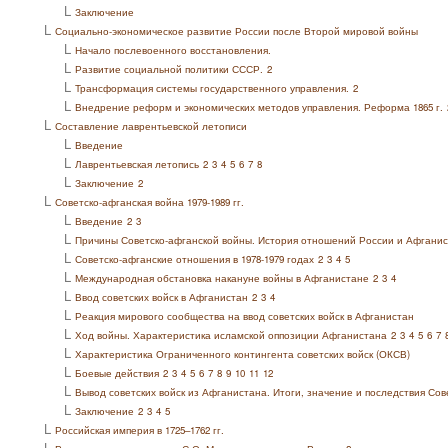
L
Заключение
L
Социально-экономическое развитие России после Второй мировой войны
L
Начало послевоенного восстановления.
L
Развитие социальной политики СССР.
2
L
Трансформация системы государственного управления.
2
L
Внедрение реформ и экономических методов управления. Реформа 1865 г.
L
Составление лаврентьевской летописи
L
Введение
L
Лаврентьевская летопись
2
3
4
5
6
7
8
L
Заключение
2
L
Советско-афганская война 1979-1989 гг.
L
Введение
2
3
L
Причины Советско-афганской войны. История отношений России и Афгани
L
Советско-афганские отношения в 1978-1979 годах
2
3
4
5
L
Международная обстановка накануне войны в Афганистане
2
3
4
L
Ввод советских войск в Афганистан
2
3
4
L
Реакция мирового сообщества на ввод советских войск в Афганистан
L
Ход войны. Характеристика исламской оппозиции Афганистана
2
3
4
5
6
7
L
Характеристика Ограниченного контингента советских войск (ОКСВ)
L
Боевые действия
2
3
4
5
6
7
8
9
10
11
12
L
Вывод советских войск из Афганистана. Итоги, значение и последствия Со
L
Заключение
2
3
4
5
L
Российская империя в 1725–1762 гг.
L