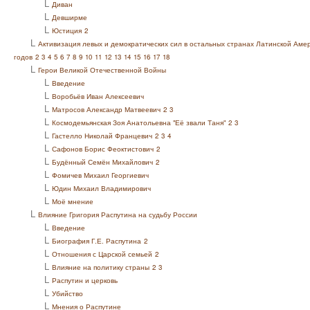
L
Диван
L
Девширме
L
Юстиция
2
L
Активизация левых и демократических сил в остальных странах Латинской Амери
годов
2
3
4
5
6
7
8
9
10
11
12
13
14
15
16
17
18
L
Герои Великой Отечественной Войны
L
Введение
L
Воробьёв Иван Алексеевич
L
Матросов Александр Матвеевич
2
3
L
Космодемьянская Зоя Анатольевна "Её звали Таня"
2
3
L
Гастелло Николай Францевич
2
3
4
L
Сафонов Борис Феоктистович
2
L
Будённый Семён Михайлович
2
L
Фомичев Михаил Георгиевич
L
Юдин Михаил Владимирович
L
Моё мнение
L
Влияние Григория Распутина на судьбу России
L
Введение
L
Биография Г.Е. Распутина
2
L
Отношения с Царской семьей
2
L
Влияние на политику страны
2
3
L
Распутин и церковь
L
Убийство
L
Мнения о Распутине