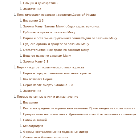
L
Ельцин и демократия
2
L
Заключение
L
Политическая и правовая идеология Древней Индии
L
Введение
2
3
L
Законы Ману. Законы Ману: общая характеристика
L
Публичное право по законам Ману
L
Варны и остальные группы населения Индии по законам Ману
L
Суд, его органы и процесс по законам Ману
L
Обязательственное право по законам Ману
L
Вещное право по законам Ману
L
Законы Ману
2
3
L
Берия - портрет политического авантюриста
L
Берия – портрет политического авантюриста
L
Как появился Берия.
L
Берия после смерти Сталина
2
3
L
Заключение
L
Первые печатные книги и их назначение
L
Введение
L
Книга как предмет исторического изучения. Происхождение слова «книга»
L
Предпосылки книгопечатания. Древнейший способ оттискивания с помощью
L
Набойка тканей
L
Ксилография
L
Формы, составленные из подвижных литер
L
Отдельные буквенные штампы