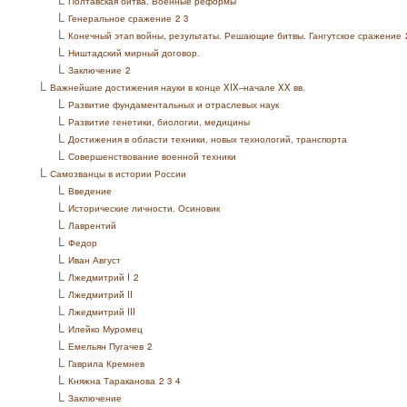
Полтавская битва. Военные реформы
L
Генеральное сражение
2
3
L
Конечный этап войны, результаты. Решающие битвы. Гангутское сражение
L
Ништадский мирный договор.
L
Заключение
2
L
Важнейшие достижения науки в конце XIX–начале XX вв.
L
Развитие фундаментальных и отраслевых наук
L
Развитие генетики, биологии, медицины
L
Достижения в области техники, новых технологий, транспорта
L
Совершенствование военной техники
L
Самозванцы в истории России
L
Введение
L
Исторические личности. Осиновик
L
Лаврентий
L
Федор
L
Иван Август
L
Лжедмитрий I
2
L
Лжедмитрий II
L
Лжедмитрий III
L
Илейко Муромец
L
Емельян Пугачев
2
L
Гаврила Кремнев
L
Княжна Тараканова
2
3
4
L
Заключение