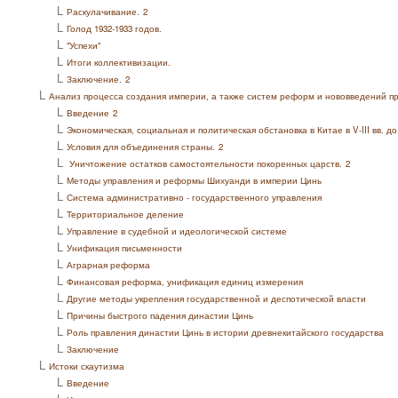
L
Раскулачивание.
2
L
Голод 1932-1933 годов.
L
"Успехи"
L
Итоги коллективизации.
L
Заключение.
2
L
Анализ процесса создания империи, а также систем реформ и нововведений п
L
Введение
2
L
Экономическая, социальная и политическая обстановка в Китае в V-III вв. до 
L
Условия для объединения страны.
2
L
Уничтожение остатков самостоятельности покоренных царств.
2
L
Методы управления и реформы Шихуанди в империи Цинь
L
Система административно - государственного управления
L
Территориальное деление
L
Управление в судебной и идеологической системе
L
Унификация письменности
L
Аграрная реформа
L
Финансовая реформа, унификация единиц измерения
L
Другие методы укрепления государственной и деспотической власти
L
Причины быстрого падения династии Цинь
L
Роль правления династии Цинь в истории древнекитайского государства
L
Заключение
L
Истоки скаутизма
L
Введение