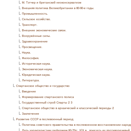
L
М. Тэтчер и британский неоконсерватизм
L
Внешняя политика Великобритании в 80-90-е годы.
L
Промышленность.
L
Сельское хозяйство.
L
Транспорт.
L
Внешние экономические связи.
L
Вооружённые силы.
L
Здравоохранение
L
Просвещение.
L
Наука.
L
Философия.
L
Историческая наука.
L
Экономическая наука.
L
Юридическая наука.
L
Литература.
L
Спартанское общество и государство
L
Введение
L
Формирование спартанского полиса
L
Государственный строй Спарты
2
3
L
Спартанское общество в архаический и классический периоды
2
L
Заключение
L
Развитие СССР в послевоенный период
L
Политика советского правительства в послевоенном восстановлении народ
L
Дать характеристику реформам 60-70гг. ХIХ в., показать их противоречивый