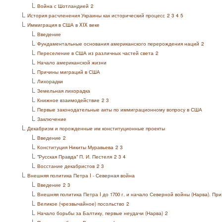
L
Война с Шотландией
2
L
История расчленения Украины как исторический процесс
2
3
4
5
L
Иммиграция в США в XIX веке
L
Введение
L
Фундаментальные основания американского перерождения наций
2
L
Переселение в США из различных частей света
2
L
Начало американской жизни
L
Причины миграций в США
L
Лихорадки
L
Земельная лихорадка
L
Книжное взаимодействие
2
3
L
Первые законодательные акты по иммиграционному вопросу в США
L
Заключение
L
Декабризм и порожденные им конституционные проекты
L
Введение
2
L
Конституция Никиты Муравьева
2
3
L
"Русская Правда" П. И. Пестеля
2
3
4
L
Восстание декабристов
2
3
L
Внешняя политика Петра I - Северная война
L
Введение
2
3
L
Внешняя политика Петра I до 1700 г. и начало Северной войны (Нарва). При
L
Великое (чрезвычайное) посольство
2
L
Начало борьбы за Балтику, первые неудачи (Нарва)
2
L