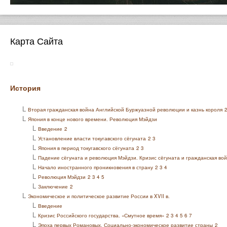
Карта Сайта
История
L
Вторая гражданская война Английской Буржуазной революции и казнь короля
2
L
Япония в конце нового времени. Революция Мэйдзи
L
Введение
2
L
Установление власти токугавского сёгуната
2
3
L
Япония в период токугавского сёгуната
2
3
L
Падение сёгуната и революция Мэйдзи. Кризис сёгуната и гражданская во
L
Начало иностранного проникновения в страну
2
3
4
L
Революция Мэйдзи
2
3
4
5
L
Заключение
2
L
Экономическое и политическое развитие России в XVII в.
L
Введение
L
Кризис Российского государства. «Смутное время»
2
3
4
5
6
7
L
Эпоха первых Романовых. Социально-экономическое развитие страны
2