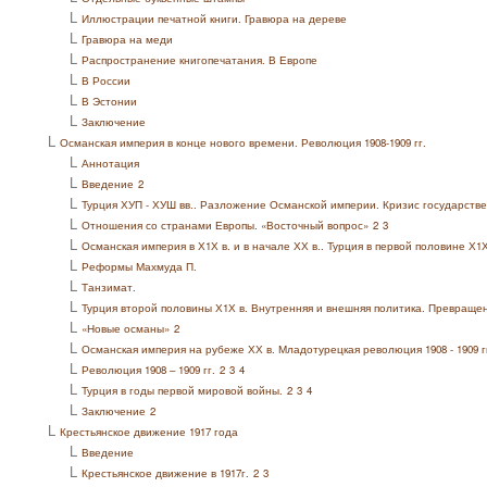
L
Иллюстрации печатной книги. Гравюра на дереве
L
Гравюра на меди
L
Распространение книгопечатания. В Европе
L
В России
L
В Эстонии
L
Заключение
L
Османская империя в конце нового времени. Революция 1908-1909 гг.
L
Аннотация
L
Введение
2
L
Турция ХУП - ХУШ вв.. Разложение Османской империи. Кризис государств
L
Отношения со странами Европы. «Восточный вопрос»
2
3
L
Османская империя в Х1Х в. и в начале ХХ в.. Турция в первой половине Х
L
Реформы Махмуда П.
L
Танзимат.
L
Турция второй половины Х1Х в. Внутренняя и внешняя политика. Превраще
L
«Новые османы»
2
L
Османская империя на рубеже ХХ в. Младотурецкая революция 1908 - 1909 г
L
Революция 1908 – 1909 гг.
2
3
4
L
Турция в годы первой мировой войны.
2
3
4
L
Заключение
2
L
Крестьянское движение 1917 года
L
Введение
L
Крестьянское движение в 1917г.
2
3