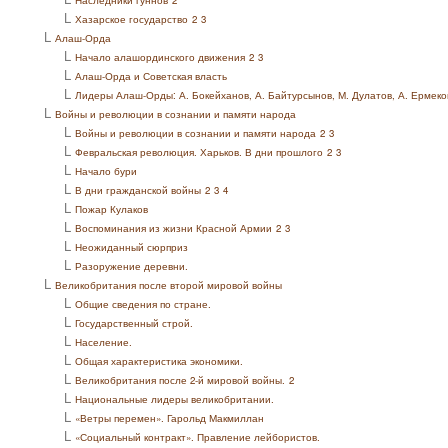
Наследники гуннов
2
L
Хазарское государство
2
3
L
Алаш-Орда
L
Начало алашординского движения
2
3
L
Алаш-Орда и Советская власть
L
Лидеры Алаш-Орды: А. Бокейханов, А. Байтурсынов, М. Дулатов, А. Ермеков
L
Войны и революции в сознании и памяти народа
L
Войны и революции в сознании и памяти народа
2
3
L
Февральская революция. Харьков. В дни прошлого
2
3
L
Начало бури
L
В дни гражданской войны
2
3
4
L
Пожар Кулаков
L
Воспоминания из жизни Красной Армии
2
3
L
Неожиданный сюрприз
L
Разоружение деревни.
L
Великобритания после второй мировой войны
L
Общие сведения по стране.
L
Государственный строй.
L
Население.
L
Общая характеристика экономики.
L
Великобритания после 2-й мировой войны.
2
L
Национальные лидеры великобритании.
L
«Ветры перемен». Гарольд Макмиллан
L
«Социальный контракт». Правление лейбористов.