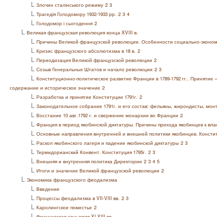
L
Злочин сталінського режиму
2
3
L
Трагедія Голодомору 1932-1933 рр.
2
3
4
L
Голодомор і сьогодення
2
L
Великая французская революция конца XVIII в.
L
Причины Великой французской революции. Особенности социально-экономи
L
Кризис французского абсолютизма в 18 в.
2
L
Периодизация Великой французской революции
2
L
Созыв Генеральных Штатов и начало революции
2
3
L
Конституционно-политическое развитие Франции в 1789-1792 гг.. Принятие 
содержание и историческое значение
2
L
Разработка и принятие Конституции 1791г.
2
L
Законодательное собрание 1791г. и его состав: фельяны, жирондисты, мон
L
Восстание 10 авг.1792 г. и свержение монархии во Франции
2
L
Франция в период якобинской диктатуры. Причины прихода якобинцев к вла
L
Основные направления внутренней и внешней политики якобинцев. Конститу
L
Раскол якобинского лагеря и падение якобинской диктатуры
2
3
L
Термидорианский Конвент. Конституция 1795г.
2
3
L
Внешняя и внутренняя политика Директории
2
3
4
5
L
Итоги и значение Великой французской революции
2
L
Экономика французского феодализма
L
Введение
L
Процессы феодализма в VII-VIII вв.
2
3
L
Каролингское поместье
2
L
Французская сеньория XI-XIII вв.