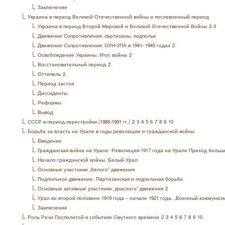
L
Заключение
L
Украина в период Великой Отечественной войны и послевоенный период
L
Украина в период Второй Мировой и Великой Отечественной Войны
2
3
L
Движение Сопротивления: партизаны, подполье
L
Движение Сопротивления: ОУН-УПА в 1941- 1945 годах
2
L
Освобождение Украины. Итог войны
2
L
Восстановительный период
2
L
Оттепель
2
L
Период застоя
L
Диссиденты
L
Реформы
L
Вывод
L
СССР в период перестройки (1985-1991 гг.)
2
3
4
5
6
7
8
9
10
L
Борьба за власть на Урале в годы революции и гражданской войны
L
Введение
L
Гражданская война на Урале. Революция 1917 года на Урале Приход больше
L
Начало гражданской войны. Белый Урал
L
Основные участники „белого” движения
L
Подпольное движение. Партизанская и подпольная борьба
L
Основные активные участники „красного” движения
2
L
Урал во второй половине 1919 года – начале 1921 года. „Военный коммунизм
L
Заключение
L
Роль Речи Посполитой в событиях Смутного времени
2
3
4
5
6
7
8
9
10