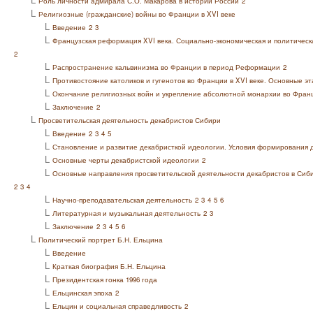
Роль личности адмирала С.О. Макарова в истории России
2
L
Религиозные (гражданские) войны во Франции в XVI веке
L
Введение
2
3
L
Французская реформация XVI века. Социально-экономическая и политическ
2
L
Распространение кальвинизма во Франции в период Реформации
2
L
Противостояние католиков и гугенотов во Франции в XVI веке. Основные э
L
Окончание религиозных войн и укрепление абсолютной монархии во Фран
L
Заключение
2
L
Просветительская деятельность декабристов Сибири
L
Введение
2
3
4
5
L
Становление и развитие декабристкой идеологии. Условия формирования 
L
Основные черты декабристской идеологии
2
L
Основные направления просветительской деятельности декабристов в Сиби
2
3
4
L
Научно-преподавательская деятельность
2
3
4
5
6
L
Литературная и музыкальная деятельность
2
3
L
Заключение
2
3
4
5
6
L
Политический портрет Б.Н. Ельцина
L
Введение
L
Краткая биография Б.Н. Ельцина
L
Президентская гонка 1996 года
L
Ельцинская эпоха
2
L
Ельцин и социальная справедливость
2