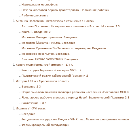
L
Народовцы и москвофилы
L
Начало классовой борьбы пролетариата. Положение рабочих
L
Рабочее движение
L
Антонио Поссевино - исторические сочинения о России
L
Антонио Поссевино. Исторические сочинения о России. Московия
2
3
L
Книга II. Введение
2
L
Московия. Беседы о религии. Введение
L
Московия. Moscovia. Письма. Введение
L
Московия. Протоколы Ям-Запольского перемирия. Введение
L
Московское посольство. Введение.
L
Ливония. Livoniae commentarius. Введение
L
Конституция Германской империи 1871 г.
L
Конституция Германской империи 1871 г.
2
L
Политический режим кайзеровской Германии
2
L
История НЭПа в Ярославской области
L
Введение
2
3
L
Социально-политическая эволюция рабочего населения Ярославля в 1900-191
L
Ярославские рабочие и власть в период Новой Экономической Политики
2
3
L
Заключение
2
3
4
L
Индия в VII-XVI веках
L
Введение
L
Феодальные государства Индии в VII- XII вв.. Развитие феодальных отношени
L
Формы феодальной эксплуатации