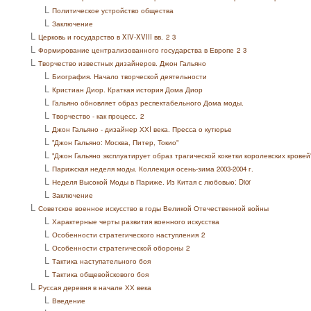
L
Политическое устройство общества
L
Заключение
L
Церковь и государство в XIV-XVIII вв.
2
3
L
Формирование централизованного государства в Европе
2
3
L
Творчество известных дизайнеров. Джон Гальяно
L
Биография. Начало творческой деятельности
L
Кристиан Диор. Краткая история Дома Диор
L
Гальяно обновляет образ респектабельного Дома моды.
L
Творчество - как процесс.
2
L
Джон Гальяно - дизайнер ХХI века. Пресса о кутюрье
L
"Джон Гальяно: Москва, Питер, Токио"
L
"Джон Гальяно эксплуатирует образ трагической кокетки королевских кровей
L
Парижская неделя моды. Коллекция осень-зима 2003-2004 г.
L
Неделя Высокой Моды в Париже. Из Китая с любовью: Dior
L
Заключение
L
Советское военное искусство в годы Великой Отечественной войны
L
Характерные черты развития военного искусства
L
Особенности стратегического наступления
2
L
Особенности стратегической обороны
2
L
Тактика наступательного боя
L
Тактика общевойскового боя
L
Руссая деревня в начале ХХ века
L
Введение