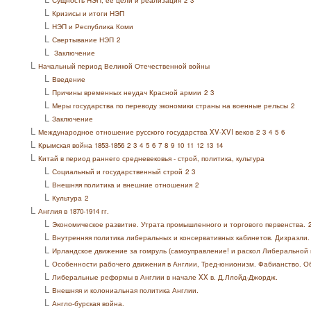
Сущность НЭП, ее цели и реализация
2
3
L
Кризисы и итоги НЭП
L
НЭП и Республика Коми
L
Свертывание НЭП
2
L
Заключение
L
Начальный период Великой Отечественной войны
L
Введение
L
Причины временных неудач Красной армии
2
3
L
Меры государства по переводу экономики страны на военные рельсы
2
L
Заключение
L
Международное отношение русского государства XV-XVI веков
2
3
4
5
6
L
Крымская война 1853-1856
2
3
4
5
6
7
8
9
10
11
12
13
14
L
Китай в период раннего средневековья - строй, политика, культура
L
Социальный и государственный строй
2
3
L
Внешняя политика и внешние отношения
2
L
Культура
2
L
Англия в 1870-1914 гг.
L
Экономическое развитие. Утрата промышленного и торгового первенства.
L
Внутренняя политика либеральных и консервативных кабинетов. Дизраэли.
L
Ирландское движение за гомруль (самоуправление! и раскол Либеральной 
L
Особенности рабочего движения в Англии, Тред-юнионизм. Фабианство. О
L
Либеральные реформы в Англии в начале XX в. Д.Ллойд-Джордж.
L
Внешняя и колониальная политика Англии.
L
Англо-бурская война.