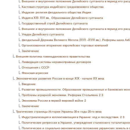
L
Внешнее и внутреннее положение Делийского султаната в период его рас
L
Кастовая структура индийского средневекового общества
L
Индуизм- религия феодального общества Индии
L
Индия в XIII- XVI вв.. Образование Делийского султаната
L
Государственный строй Делийского султаната
L
Внешнее и внутреннее положение Делийского султаната в период его рас
L
Упадок Делийского султаната
L
феодальный Держава Великого Могола (XVII –XVIII вв.). Реформы шаха Ак
L
Организованное вторжение европейских торговых компаний
L
Заключение
L
Внешняя политика гоминьдановского правительства
L
Ликвидация системы неравноправных договоров
L
Отношения с СССР
L
Японская агрессия
L
Экономическое развитие России в конце XIX - начале XX века
L
Введение
L
Развитие промышленности. Образование промышленных и банковских мон
L
Проблемы аграрной экономики. Реформа Столыпина
2
3
L
Экономика России в первой мировой войне
2
L
Заключение
L
Трагические страницы Истории Украины 30-е годы 20-го века
L
Индустриализация и коллективизация в Украине: ход и последствия.
2
3
L
Политические репрессии в Украине, утверждение сталинского тоталитарно
L
Политическое и социально-экономическое положение украинских земель в 