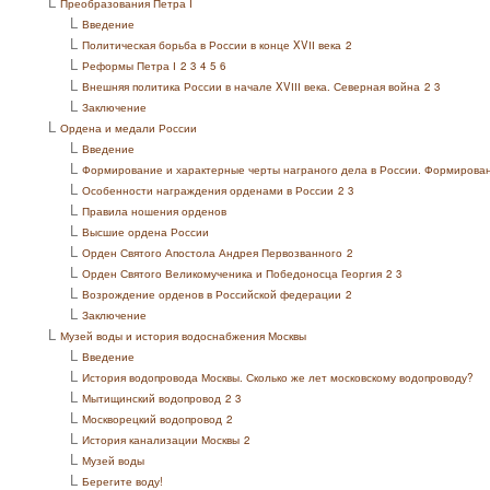
L
Преобразования Петра І
L
Введение
L
Политическая борьба в России в конце ΧVІІ века
2
L
Реформы Петра І
2
3
4
5
6
L
Внешняя политика России в начале ΧVІІІ века. Северная война
2
3
L
Заключение
L
Ордена и медали России
L
Введение
L
Формирование и характерные черты награного дела в России. Формирован
L
Особенности награждения орденами в России
2
3
L
Правила ношения орденов
L
Высшие ордена России
L
Орден Святого Апостола Андрея Первозванного
2
L
Орден Святого Великомученика и Победоносца Георгия
2
3
L
Возрождение орденов в Российской федерации
2
L
Заключение
L
Музей воды и история водоснабжения Москвы
L
Введение
L
История водопровода Москвы. Сколько же лет московскому водопроводу?
L
Мытищинский водопровод
2
3
L
Москворецкий водопровод
2
L
История канализации Москвы
2
L
Музей воды
L
Берегите воду!