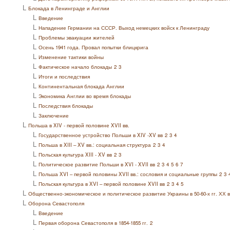
L
Блокада в Ленинграде и Англии
L
Введение
L
Нападение Германии на СССР. Выход немецких войск к Ленинграду
L
Проблемы эвакуации жителей
L
Осень 1941 года. Провал попытки блицкрига
L
Изменение тактики войны
L
Фактическое начало блокады
2
3
L
Итоги и последствия
L
Континентальная блокада Англии
L
Экономика Англии во время блокады
L
Последствия блокады
L
Заключение
L
Польша в XIV - первой половине XVII вв.
L
Государственное устройство Польши в XIV -XV вв
2
3
4
L
Польша в XIII – XV вв.: социальная структура
2
3
4
L
Польская культура XIII - XV вв
2
3
L
Политическое развитие Польши в XVI - XVII вв
2
3
4
5
6
7
L
Польша XVI – первой половины XVII вв.: сословия и социальные группы
2
3
L
Польская культура в XVI – первой половине XVII вв
2
3
4
5
L
Общественно-экономическое и политическое развитие Украины в 50-60-х гг. ХХ в
L
Оборона Севастополя
L
Введение
L
Первая оборона Севастополя в 1854-1855 гг.
2