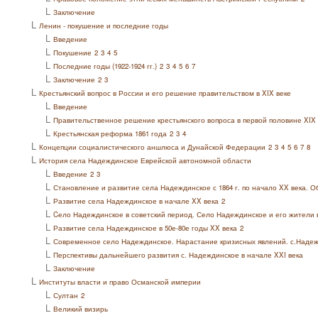
L
Заключение
L
Ленин - покушение и последние годы
L
Введение
L
Покушение
2
3
4
5
L
Последние годы (1922-1924 гг.)
2
3
4
5
6
7
L
Заключение
2
3
L
Крестьянский вопрос в России и его решение правительством в XIX веке
L
Введение
L
Правительственное решение крестьянского вопроса в первой половине XIX 
L
Крестьянская реформа 1861 года
2
3
4
L
Концепции социалистического аншлюса и Дунайской Федерации
2
3
4
5
6
7
8
L
История села Надеждинское Еврейской автономной области
L
Введение
2
3
L
Становление и развитие села Надеждинское с 1864 г. по начало XX века. О
L
Развитие села Надеждинское в начале XX века
2
L
Cело Надеждинское в советский период. Село Надеждинское и его жители в
L
Развитие села Надеждинское в 50е-80е годы XX века
2
L
Современное село Надеждинское. Нарастание кризисных явлений. с.Надежд
L
Перспективы дальнейшего развития с. Надеждинское в начале XXI века
L
Заключение
L
Институты власти и право Османской империи
L
Султан
2
L
Великий визирь