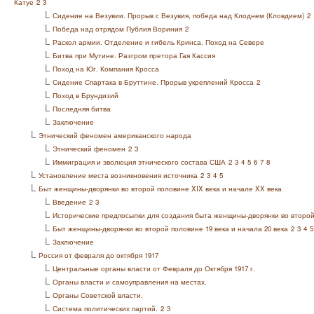
Катуе
2
3
L
Сидение на Везувии. Прорыв с Везувия, победа над Клоднем (Кловдием)
2
L
Победа над отрядом Публия Вориния
2
L
Раскол армии. Отделение и гибель Кринса. Поход на Севере
L
Битва при Мутине. Разгром претора Гая Кассия
L
Поход на Юг. Компания Кросса
L
Сидение Спартака в Бруттине. Прорыв укреплений Кросса
2
L
Поход в Брундизий
L
Последняя битва
L
Заключение
L
Этнический феномен американского народа
L
Этнический феномен
2
3
L
Иммиграция и эволюция этнического состава США
2
3
4
5
6
7
8
L
Установление места возникновения источника
2
3
4
5
L
Быт женщины-дворянки во второй половине XIX века и начале XX века
L
Введение
2
3
L
Исторические предпосылки для создания быта женщины-дворянки во второй 
L
Быт женщины-дворянки во второй половине 19 века и начала 20 века
2
3
4
5
L
Заключение
L
Россия от февраля до октября 1917
L
Центральные органы власти от Февраля до Октября 1917 г.
L
Органы власти и самоуправления на местах.
L
Органы Советской власти.
L
Система политических партий.
2
3