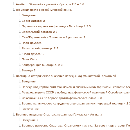
L
Альберт Эйнштейн - ученый и бунтарь
2
3
4
5
6
L
Германия после Первой мировой войны
L
Введение
L
Брест-Литовск
2
L
Парижская мирная конференция Лига Наций
2
3
L
Версальский договор
2
3
L
Сен-Жерменский и Трианонский договоры.
2
L
План Дауэрса.
L
Рапалльский договор.
2
3
L
“План Дауэса”
2
L
План Юнга.
L
Конференция в Локарно.
2
3
L
Выводы
2
L
Всемирно-историческое значение победы над фашистской Германией
L
Введение
L
Победа над германским фашизмом и японским милитаризмом - событие ве
L
Решающая роль СССР в победе над фашистской коалицией Освободительн
L
Союзники СССР в борьбе против фашистского блока
2
3
L
Военно-политическое сотрудничество стран антигитлеровской коалиции
2
L
Заключение
L
Военное искусство Спартака по данным Плутарха и Аппиана
L
Введение
2
L
Военное искусство Спартака. Стратегия и тактика. Заговор гладиаторов. П