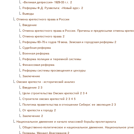
L
«Великая депрессия» 1929-33 г.г.
2
L
Реформы Ф.Д. Рузвельта: «Новый курс»
2
L
Выводы
L
Отмена крепостного права в России
L
Введение
L
Отмена крепостного права в России. Причины и предпосылки отмены крепо
L
Отмена крепостного права
2
L
Реформы 60–70-х годов 19 века. Земская и городская реформы
2
L
Судебная реформа
L
Военная реформа
L
Реформа полиции и тюремной системы
L
Финансовая реформа
L
Реформы системы просвещения и цензуры
L
Заключение
L
Омские крепости - исторический анализ
L
Введение
2
3
L
Цели строительства Омских крепостей
2
3
4
L
Строители омских крепостей
2
3
4
5
L
Политика правительства в отношении Сибири: ее эволюция
2
3
L
От крепости к городу
2
L
Заключение
2
L
Национальное движение и начало классовой борьбы пролетариата
L
Общественно-политическое и национальное движение. Национальное угн
L
Громады. Михаил Драгоманов
2