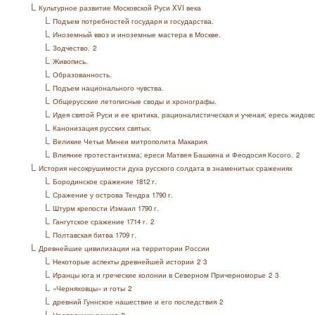
L
Культурное развитие Московской Руси XVI века
L
Подъем потребностей государя и государства.
L
Иноземный ввоз и иноземные мастера в Москве.
L
Зодчество.
2
L
Живопись.
L
Образованность.
L
Подъем национального чувства.
L
Общерусские летописные своды и хронографы.
L
Идея святой Руси и ее критика, рационалистическая и ученая; ересь жидов
L
Канонизация русских святых.
L
Великие Четьи Минеи митрополита Макария.
L
Влияние протестантизма; ереси Матвея Башкина и Феодосия Косого.
2
L
История несокрушимости духа русского солдата в знаменитых сражениях
L
Бородинское сражение 1812 г.
L
Сражение у острова Тендра 1790 г.
L
Штурм крепости Измаил 1790 г.
L
Гангутское сражение 1714 г.
2
L
Полтавская битва 1709 г.
L
Древнейшие цивилизации на территории России
L
Некоторые аспекты древнейшей истории
2
3
L
Иранцы юга и греческие колонии в Северном Причерноморье
2
3
L
«Черняховцы» и готы
2
L
древний Гуннское нашествие и его последствия
2
L