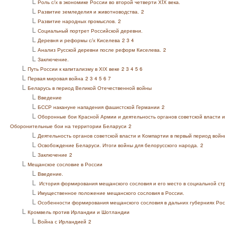
L
Роль с/х в экономике России во второй четверти ХIХ века.
L
Развитие земледелия и животноводства.
2
L
Развитие народных промыслов.
2
L
Социальный портрет Российской деревни.
L
Деревня и реформы с/х Киселева
2
3
4
L
Анализ Русской деревни после реформ Киселева.
2
L
Заключение.
L
Путь России к капитализму в ХІХ веке
2
3
4
5
6
L
Первая мировая война
2
3
4
5
6
7
L
Беларусь в период Великой Отечественной войны
L
Введение
L
БССР накануне нападения фашистской Германии
2
L
Оборонные бои Красной Армии и деятельность органов советской власти и
Оборонительные бои на территории Беларуси
2
L
Деятельность органов советской власти и Компартии в первый период войн
L
Освобождение Беларуси. Итоги войны для белорусского народа.
2
L
Заключение
2
L
Мещанское сословие в России
L
Введение.
L
История формирования мещанского сословия и его место в социальной ст
L
Имущественное положение мещанского сословия в России.
L
Особенности формирования мещанского сословия в дальних губерниях Рос
L
Кромвель против Ирландии и Шотландии
L
Война с Ирландией
2