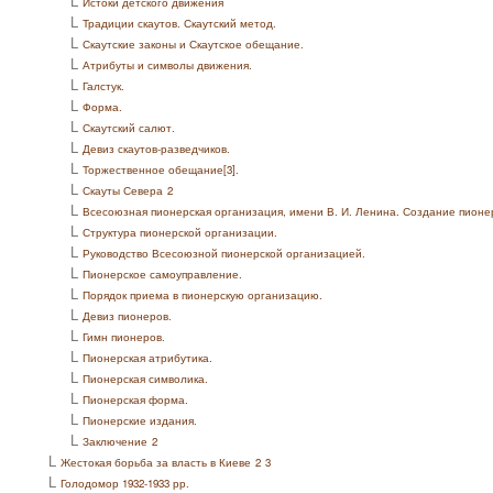
L
Истоки детского движения
L
Традиции скаутов. Скаутский метод.
L
Скаутские законы и Скаутское обещание.
L
Атрибуты и символы движения.
L
Галстук.
L
Форма.
L
Скаутский салют.
L
Девиз скаутов-разведчиков.
L
Торжественное обещание[3].
L
Скауты Севера
2
L
Всесоюзная пионерская организация, имени В. И. Ленина. Создание пионе
L
Структура пионерской организации.
L
Руководство Всесоюзной пионерской организацией.
L
Пионерское самоуправление.
L
Порядок приема в пионерскую организацию.
L
Девиз пионеров.
L
Гимн пионеров.
L
Пионерская атрибутика.
L
Пионерская символика.
L
Пионерская форма.
L
Пионерские издания.
L
Заключение
2
L
Жестокая борьба за власть в Киеве
2
3
L
Голодомор 1932-1933 рр.