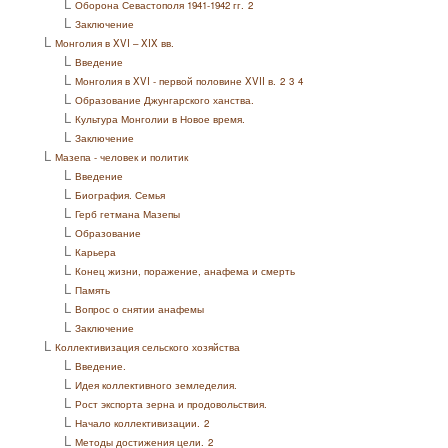
L
Оборона Севастополя 1941-1942 гг.
2
L
Заключение
L
Монголия в XVI – XIX вв.
L
Введение
L
Монголия в XVI - первой половине XVII в.
2
3
4
L
Образование Джунгарского ханства.
L
Культура Монголии в Новое время.
L
Заключение
L
Мазепа - человек и политик
L
Введение
L
Биография. Семья
L
Герб гетмана Мазепы
L
Образование
L
Карьера
L
Конец жизни, поражение, анафема и смерть
L
Память
L
Вопрос о снятии анафемы
L
Заключение
L
Коллективизация сельского хозяйства
L
Введение.
L
Идея коллективного земледелия.
L
Рост экспорта зерна и продовольствия.
L
Начало коллективизации.
2
L
Методы достижения цели.
2