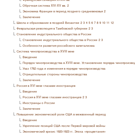
L
Оброчная система XIV-XV вв.
2
L
Экономика Франции в период позднего средневековья
2
L
Заключение
L
Школа и образование в поздней Византии
2
3
4
5
6
7
8
9
10
11
12
L
Февральская революция в Тамбовской губернии
2
3
L
Становление индустриального общества в России
L
Становление индустриального общества в России
2
3
L
Особенности развития российского капитализма
L
Система чинопроизводства в XVIII веке
L
Введение
L
Порядок чинопроизводства в XVIII веке. Установление порядка чинопроизв
L
Указ 1762 года и изменения в порядке чинопроизводства
L
Отрицательные стороны чинопроизводства
L
Заключение
L
Россия в XVI веке глазами иностранцев
L
Введение
L
Россия в XVI веке глазами иностранцев
2
3
L
Иностранцы о России
L
Заключение
L
Повышение экономической роли США в межвоенный период
L
Введение
L
Укрепление позиций США после Первой мировой войны
L
Экономический кризис 1920-1923 гг. Эпоха «процветания»