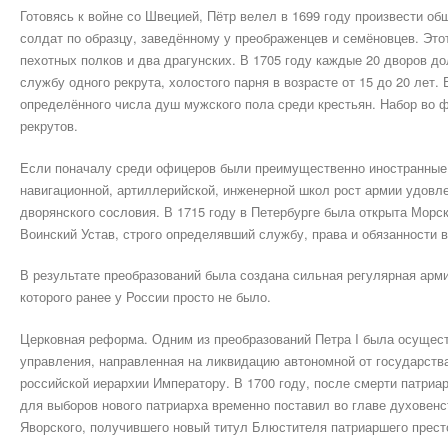
Готовясь к войне со Швецией, Пётр велел в 1699 году произвести об
солдат по образцу, заведённому у преображенцев и семёновцев. Это
пехотных полков и два драгунских. В 1705 году каждые 20 дворов 
службу одного рекрута, холостого парня в возрасте от 15 до 20 лет.
определённого числа душ мужского пола среди крестьян. Набор во ф
рекрутов.
Если поначалу среди офицеров были преимущественно иностранные 
навигационной, артиллерийской, инженерной школ рост армии удовл
дворянского сословия. В 1715 году в Петербурге была открыта Морс
Воинский Устав, строго определявший службу, права и обязанности 
В результате преобразований была создана сильная регулярная арм
которого ранее у России просто не было.
Церковная реформа. Одним из преобразований Петра I была осущес
управления, направленная на ликвидацию автономной от государств
российской иерархии Императору. В 1700 году, после смерти патриар
для выборов нового патриарха временно поставил во главе духовен
Яворского, получившего новый титул Блюстителя патриаршего прест