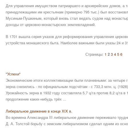
Для управления имуществом патриаршего и архиерейских домов, а т
принадлежащими им крестьянам (примерно 795 тыс.) был восстановле
Мусиным-Пушкиным, который вновь стал ведать судом над монастыр
доходы от церковно-монастырских землевладений.
В 1701 вышла серия указов для реформирования управления церков
устройства монашеского быта. Наиболее важными были указы 24 и 31
Страницы:
1
2
3
4
5
6
"Успехи"
Экономические итоги коллективизации были плачевными: за четыре 
зерна снизились - по официальным подсчётам - с 733,3 млн. ц. (1928) д
Урожайность зерна в 1932 году составляла 5,7 ц/га против 8,2 ц/га в 
продолжение каких-нибудь трёх ...
Либеральное движение в конце XIX в.
Во времена Александ­ра III либеральное движение переживало труд
Д. А. Толстой борьбу с земским либера­лизмом сделал одним из осн