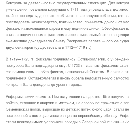
Контроль за деятельностью государственных служащих. Для контрол
уменьшения повальной коррупции с 1711 года учреждалась должнос
«тайно проведать, доносить и обличать» все злоупотребления, как в
преследовать казнокрадство, взятничество, принимать доносы от ча
фискал, назначавшийся царем и ему подчинявшийся. Обер-фискал в
связь с подчиненными фискалами через фискальный стол канцеляри
ежемесячно докладывала Сенату Расправная палата — особое судеб
двух сенаторов (существовала в 1712—1719 гг.)
В 1719—1723 гг. фискалы подчинялись Юстиц-коллегии, с учреждение
прокурора были поднадзорны ему. C 1723 г. главным фискалом стал
его помощником — обер-фискал, назначаемый Сенатом. В связи с э
подчинения Юстиц-коллегии и вновь обрела ведомственную самосто
контроля была доведена до уровня города.
Реформы армии и флота. При вступлении на царство Пётр получил в
войско, склонное к анархии и мятежам, не способное сражаться с з
Семёновский полки, выросшие из детских потех юного царя, стали п
построенной с помощью иностранцев по европейскому образцу. Реф
стали необходимыми условиями победы в Северной войне 1700—1721