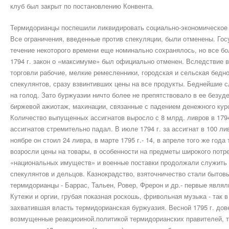
клуб был закрыт по постановлению Конвента.
Термидорианцы поспешили ликвидировать социально-экономическое 
Все ограничения, введенные против спекуляции, были отменены. Гос
течение некоторого времени еще номинально сохранялось, но все бо
1794 г. закон о «максимуме» был официально отменен. Вследствие 
торговли рабочие, мелкие ремесленники, городская и сельcкая бедно
спекулянтов, сразу взвинтивших цены на все продукты. Беднейшие 
на голод. Зато буржуазии ничто более не препятствовало в ее безуд
биржевой ажиотаж, махинации, связанные с падением денежного кур
Количество выпущенных ассигнатов выросло с 8 млрд. ливров в 1794 
ассигнатов стремительно падал. В июле 1794 г. за ассигнат в 100 ли
ноябре он стоил 24 ливра, в марте 1795 г.- 14, в апреле того же года
возросли цены на товары, в особенности на предметы широкого потр
«национальных имуществ» и военные поставки продолжали служить 
спекулянтов и дельцов. Казнокрадство, взяточничество стали быто
термидорианцы - Баррас, Тальен, Ровер, Фрерон и др.- первые явля
Кутежи и оргии, грубая показная роскошь, фривольная музыка - так 
захватившая власть термидорианская буржуазия. Весной 1795 г. дов
возмущенные реакциоиной.политикой термидорианских правителей,