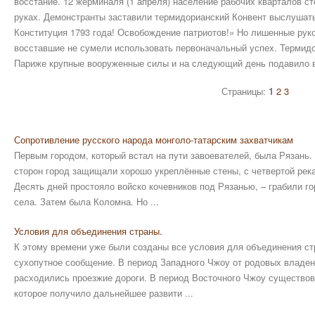
восстание. 12 жерминаля (1 апреля) население рабочих кварталов с
руках. Демонстранты заставили термидорианский Конвент выслушать
Конституция 1793 года! Освобождение патриотов!» Но лишенные руко
восставшие не сумели использовать первоначальный успех. Термидо
Париже крупные вооруженные силы и на следующий день подавило в
Страницы:
1
2
3
Сопротивление русского народа монголо-татарским захватчикам
Первым городом, который встал на пути завоевателей, была Рязань. 
сторон город защищали хорошо укреплённые стены, с четвертой река
Десять дней простояло войско кочевников под Рязанью, – грабили г
села. Затем была Коломна. Но ...
Условия для объединения страны.
К этому времени уже были созданы все условия для объединения с
сухопутное сообщение. В период Западного Чжоу от родовых владен
расходились проезжие дороги. В период Восточного Чжоу существов
которое получило дальнейшее развити ...