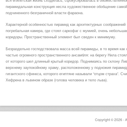
вся египетская жизнь сходилась, сфокусировалась в обожествленно
пирамидальная конструкция несла художественное обобщение самой 
подчиненного безграничной власти фараона.
Характерной особенностью пирамид как архитектурных соображений 
погребальная камера, где стоял саркофаг с мумией, очень небольшая
коридоры. Пространственный элемент был сведен к минимуму.
Безраздельно господствовала масса всей пирамиды, в то время ка
частью огромного пространственного ансамбля: на берегу Нила стоя
от которого шел длинный крытый коридор. Поднимаясь по склону Лив
верхнему заупокойному храму, расположенному у подножия пирами
гигантского сфинкса, которого египтяне называли “отцом страха”. Сч
Хефрена в львином образе (голова человека и тело льва).
Copyright © 2026 - A