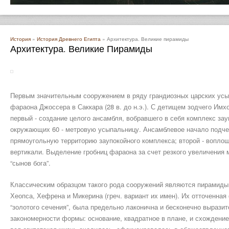
История
»
История Древнего Египта
» Архитектура. Великие пирамиды
Архитектура. Великие Пирамиды
Первым значительным сооружением в ряду грандиозных царских усы
фараона Джоссера в Саккара (28 в. до н.э.). С детищем зодчего Им
первый - создание целого ансамбля, вобравшего в себя комплекс за
окружающих 60 - метровую усыпальницу. Ансамблевое начало подч
прямоугольную территорию заупокойного комплекса; второй - вопло
вертикали. Выделение гробниц фараона за счет резкого увеличения
“сынов бога”.
Классическим образцом такого рода сооружений являются пирамиды фа
Хеопса, Хефрена и Микерина (греч. вариант их имен). Их отточенная
“золотого сечения”, была предельно лаконична и бесконечно вырази
закономерности формы: основание, квадратное в плане, и схождение 