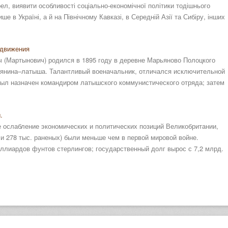
ел, виявити особливості соціально-економічної політики тодішнього
е в Україні, а й на Північному Кавказі, в Середній Азії та Сибіру, інших
 движения
 (Мартынович) родился в 1895 году в деревне Марьяново Полоцкого
тьянина–латыша. Талантливый военачальник, отличался исключительной
был назначен командиром латышского коммунистического отряда; затем
.
 ослабление экономических и политических позиций Великобритании,
 и 278 тыс. раненых) были меньше чем в первой мировой войне.
ллиардов фунтов стерлингов; государственный долг вырос с 7,2 млрд.