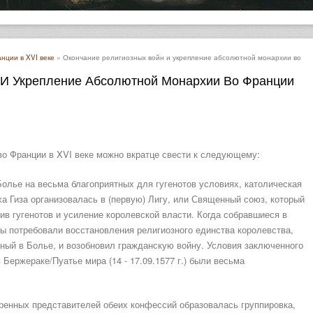
нции в XVI веке
» Окончание религиозных войн и укрепление абсолютной монархии во
 И Укрепление Абсолютной Монархии Во Франции
во Франции в XVI веке можно вкратце свести к следующему:
 Болье на весьма благоприятных для гугенотов условиях, католическая
а Гиза организовалась в (первую) Лигу, или Священный союз, который
ив гугенотов и усиление королевской власти. Когда собравшиеся в
ты потребовали восстановления религиозного единства королевства,
нный в Болье, и возобновил гражданскую войну. Условия заключенного
Бержераке/Пуатье мира (14 - 17.09.1577 г.) были весьма
ренных представителей обеих конфессий образовалась группировка,