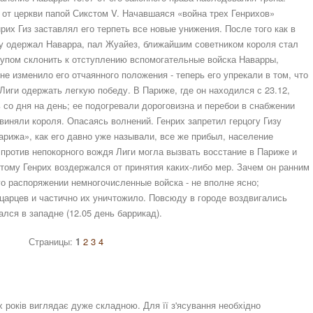
о от церкви папой Сикстом V. Начавшаяся «война трех Генрихов»
рих Гиз заставлял его терпеть все новые унижения. После того как в
беду одержал Наварра, пал Жуайез, ближайшим советником короля стал
дкупом склонить к отступлению вспомогательные войска Наварры,
не изменило его отчаянного положения - теперь его упрекали в том, что
иги одержать легкую победу. В Париже, где он находился с 23.12,
со дня на день; ее подогревали дороговизна и перебои в снабжении
виняли короля. Опасаясь волнений. Генрих запретил герцогу Гизу
арижа», как его давно уже называли, все же прибыл, население
 против непокорного вождя Лиги могла вызвать восстание в Париже и
этому Генрих воздержался от принятия каких-либо мер. Зачем он ранним
го распоряжении немногочисленные войска - не вполне ясно;
царцев и частично их уничтожило. Повсюду в городе воздвигались
лся в западне (12.05 день баррикад).
Страницы:
1
2
3
4
х років виглядає дуже складною. Для її з'ясування необхідно