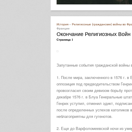
История
»
Религиозные (гражданские) войны во Фра
Франции
Окончание Религиозных Войн
Страница 1
Запутанные события гражданской войны 
1. После мира, заключенного в 1576 г. в
оппозиция под предводительством Генрих
провозгласил своим девизом борьбу прот
декабре 1576 г. в Блуа Генеральные шта
Генрих уступил, отменил эдикт, подписа
после определенных успехов католиков в 
неблагоприятны для гугенотов.
2. Еще до Варфоломеевской ночи из уме