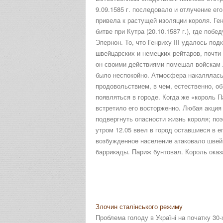
9.09.1585 г. последовало и отлучение ег
привела к растущей изоляции короля. Ген
битве при Кутра (20.10.1587 г.), где по
Эпернон. То, что Генриху III удалось по
швейцарских и немецких рейтаров, почти 
он своими действиями помешал войскам Л
было неспокойно. Атмосфера накалялась 
продовольствием, в чем, естественно, об
появляться в городе. Когда же «король П
встретило его восторженно. Любая акция
подвергнуть опасности жизнь короля; по
утром 12.05 ввел в город оставшиеся в е
возбужденное население атаковало швей
баррикады. Париж бунтовал. Король оказа
Злочин сталінського режиму
Проблема голоду в Україні на початку 30-