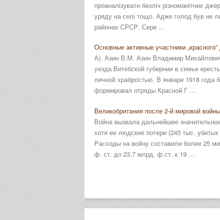
проаналізувати безліч різноманітних джер
уряду на селі тощо. Адже голод був не лиш
районах СРСР. Сере ...
Основные активные участники „красного”
А). Азин В.М. Азин Владимир Михайлович
уезда Витебской губернии в семье крес
личной храбростью. В январе 1918 года 
формировал отряды Красной Г ...
Великобритания после 2-й мировой войны
Война вызвала дальнейшее значительное
хотя ее людские потери (245 тыс. убитых
Расходы на войну составили более 25 ми
ф. ст. до 23,7 млрд. ф.ст. к 19 ...