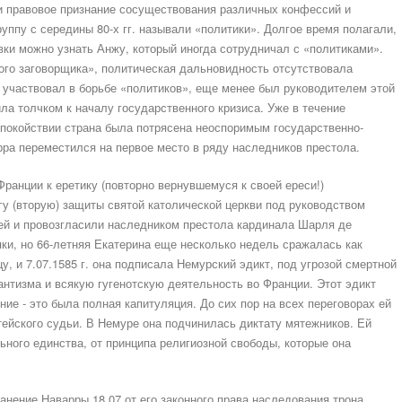
и правовое признание сосуществования различных конфессий и
уппу с середины 80-х гг. называли «политики». Долгое время полагали,
вки можно узнать Анжу, который иногда сотрудничал с «политиками».
ного заговорщика», политическая дальновидность отсутствовала
 участвовал в борьбе «политиков», еще менее был руководителем этой
ила толчком к началу государственного кризиса. Уже в течение
спокойствии страна была потрясена неоспоримым государственно-
ра переместился на первое место в ряду наследников престола.
ранции к еретику (повторно вернувшемуся к своей ереси!)
у (вторую) защиты святой католической церкви под руководством
ией и провозгласили наследником престола кардинала Шарля де
пки, но 66-летняя Екатерина еще несколько недель сражалась как
у, и 7.07.1585 г. она подписала Немурский эдикт, под угрозой смертной
нтизма и всякую гугенотскую деятельность во Франции. Этот эдикт
ие - это была полная капитуляция. До сих пор на всех переговорах ей
тейского судьи. В Немуре она подчинилась диктату мятежников. Ей
ьного единства, от принципа религиозной свободы, которые она
нение Наварры 18.07 от его законного права наследования трона.