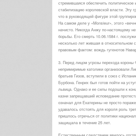
стремившаяся обеспечить политическое 
стабилизацию королевской власти. Эту гр
что в руководящей фигуре этой группиро
На самом деле у «Monsieur», этого «веч
начисто. Никогда Анжу по-настоящему не
борьбы. Его смерть 10.06.1584 г. послуж
несколько лет жившая в относительном 
правовым фактом: вождь гугенотов Навар
3. Перед лицом угрозы перехода короны Ф
непримиримые католики организовали Лиг
братьев Гизов, вступили в союз с Испан
Бурбона. Генрих был готов пойти на усту
львица. Однако и ее силы подошли к конц
казни запрещавший исповедание протеста
означал для Екатерины не просто поражен
удавалось отстоять для короля роль тре
пришлось отречься от политики национал
защищала в течение 25 лет.
Естественным следствием явилось отстра