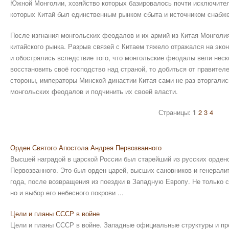
Южной Монголии, хозяйство которых базировалось почти исключител
которых Китай был единственным рынком сбыта и источником снабже
После изгнания монгольских феодалов и их армий из Китая Монголи
китайского рынка. Разрыв связей с Китаем тяжело отражался на эко
и обострялись вследствие того, что монгольские феодалы вели неск
восстановить своё господство над страной, то добиться от правителе
стороны, императоры Минской династии Китая сами не раз вторгали
монгольских феодалов и подчинить их своей власти.
Страницы:
1
2
3
4
Орден Святого Апостола Андрея Первозванного
Высшей наградой в царской России был старейший из русских орден
Первозванного. Это был орден царей, высших сановников и генералит
года, после возвращения из поездки в Западную Европу. Не только 
но и выбор его небесного покрови ...
Цели и планы СССР в войне
Цели и планы СССР в войне. Западные официальные структуры и пр