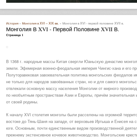
История
»
Монголия в XVI – XIX вв.
» Монголия в XVI - первой половине XVII в.
Монголия В XVI - Первой Половине XVII В.
Страница 1
В 1368 г. народные массы Китая свергли Юаньскую династию монгол
земли. Эфемерная военно-феодальная империя Чингис-хана и его пр
Полуторавековая завоевательная политика монгольских феодалов и
не только для народов завоёванных стран, но и для самого монголь
отвлекали основную массу населения Монголии от мирного производ
по необъятным пространствам Азии и Европы, причём значительная и
от своей родины.
К началу XVI столетия монголы были расселены на огромной террито
востоке до Тянь-Шаня на западе, от верховьев Иртыша и Енисея на 
юге. Основным, почти единственным видом производственной деятел
прежнему экстенсивное кочевое животноводство. Монгольские крес