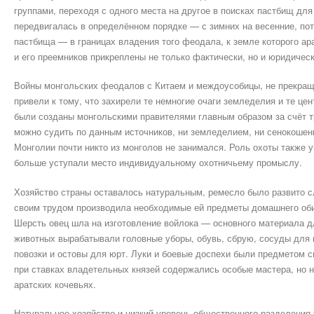
группами, переходя с одного места на другое в поисках пастбищ для
передвигалась в определённом порядке — с зимних на весенние, пот
пастбища — в границах владения того феодала, к земле которого ар
и его преемников прикреплены не только фактически, но и юридическ
Войны монгольских феодалов с Китаем и междоусобицы, не прекраща
привели к тому, что захирели те немногие очаги земледелия и те це
были созданы монгольскими правителями главным образом за счёт тр
можно судить по данным источников, ни земледелием, ни сенокоше
Монголии почти никто из монголов не занимался. Роль охоты также 
больше уступали место индивидуальному охотничьему промыслу.
Хозяйство страны оставалось натуральным, ремесло было развито с
своим трудом производила необходимые ей предметы домашнего оби
Шерсть овец шла на изготовление войлока — основного материала д
животных вырабатывали головные уборы, обувь, сбрую, сосуды для 
повозки и остовы для юрт. Луки и боевые доспехи были предметом с
при ставках владетельных князей содержались особые мастера, но н
аратских кочевьях.
Натуральное хозяйство и низкий уровень общественного разделения