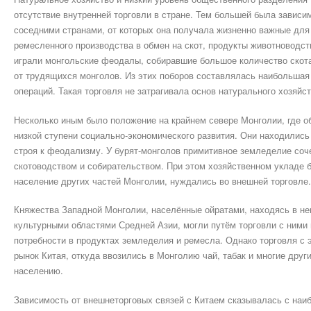
отсутствие внутренней торговли в стране. Тем большей была зависи
соседними странами, от которых она получала жизненно важные для
ремесленного производства в обмен на скот, продукты животноводств
играли монгольские феодалы, собиравшие большое количество скота
от трудящихся монголов. Из этих поборов составлялась наибольшая
операций. Такая торговля не затрагивала основ натурального хозяйс
Несколько иным было положение на крайнем севере Монголии, где о
низкой ступени социально-экономического развития. Они находились
строя к феодализму. У бурят-монголов примитивное земледелие соч
скотоводством и собирательством. При этом хозяйственном укладе 
население других частей Монголии, нуждались во внешней торговле.
Княжества Западной Монголии, населённые ойратами, находясь в не
культурными областями Средней Азии, могли путём торговли с ними 
потребности в продуктах земледелия и ремесла. Однако торговля с 
рынок Китая, откуда ввозились в Монголию чай, табак и многие дру
населению.
Зависимость от внешнеторговых связей с Китаем сказывалась с наи