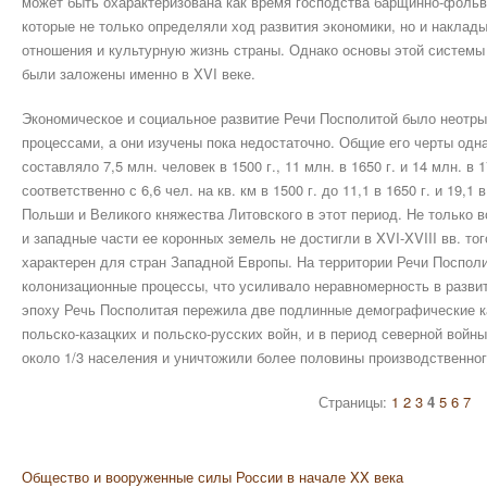
может быть охарактеризована как время господства барщинно-фольв
которые не только определяли ход развития экономики, но и наклад
отношения и культурную жизнь страны. Однако основы этой системы
были заложены именно в XVI веке.
Экономическое и социальное развитие Речи Посполитой было неотр
процессами, а они изучены пока недостаточно. Общие его черты одн
составляло 7,5 млн. человек в 1500 г., 11 млн. в 1650 г. и 14 млн. в
соответственно с 6,6 чел. на кв. км в 1500 г. до 11,1 в 1650 г. и 19,1
Польши и Великого княжества Литовского в этот период. Не только 
и западные части ее коронных земель не достигли в XVI-XVIII вв. то
характерен для стран Западной Европы. На территории Речи Посполи
колонизационные процессы, что усиливало неравномерность в развит
эпоху Речь Посполитая пережила две подлинные демографические ка
польско-казацких и польско-русских войн, и в период северной войн
около 1/3 населения и уничтожили более половины производственног
Страницы:
1
2
3
4
5
6
7
Общество и вооруженные силы России в начале XX века