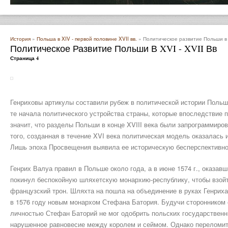
История
»
Польша в XIV - первой половине XVII вв.
» Политическое развитие Польши в X
Политическое Развитие Польши В XVI - XVII Вв
Страница 4
Генриховы артикулы составили рубеж в политической истории Польш
те начала политического устройства страны, которые впоследствие пр
значит, что разделы Польши в конце XVIII века были запрограммир
того, созданная в течение XVI века политическая модель оказалась 
Лишь эпоха Просвещения выявила ее историческую бесперспективно
Генрих Валуа правил в Польше около года, а в июне 1574 г., оказав
покинул беспокойную шляхетскую монархию-республику, чтобы взой
французский трон. Шляхта на пошла на объединение в руках Генриха
в 1576 году новым монархом Стефана Батория. Будучи сторонником 
личностью Стефан Баторий не мог одобрить польских государственн
нарушенное равновесие между королем и сеймом. Однако переломи