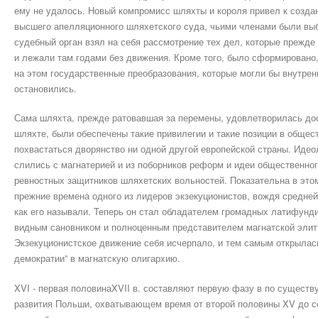
ему не удалось. Новый компромисс шляхты и короля привел к создани
высшего апелляционного шляхетского суда, чьими членами были вы
судебный орган взял на себя рассмотрение тех дел, которые прежде
и лежали там годами без движения. Кроме того, было сформировано,
на этом государственные преобразования, которые могли бы внутрен
остановились.
Сама шляхта, прежде ратовавшая за перемены, удовлетворилась дост
шляхте, были обеспечены такие привилегии и такие позиции в общест
похвастаться дворянство ни одной другой европейской страны. Идео
слились с магнатерией и из поборников реформ и идеи общественног
ревностных защитников шляхетских вольностей. Показательна в этом
прежние времена одного из лидеров экзекуционистов, вождя средней
как его называли. Теперь он стал обладателем громадных латифун
видным сановником и полноценным представителем магнатской элит
Экзекуционистское движение себя исчерпало, и тем самым открылас
демократии” в магнатскую олигархию.
XVI - первая половинаXVII в. составляют первую фазу в по существ
развития Польши, охватывающем время от второй половины XV до се