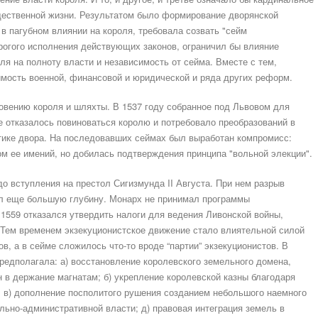
щественной жизни. Результатом было формирование дворянской
 в пагубном влиянии на короля, требовала созвать "сейм
рогого исполнения действующих законов, ограничил бы влияние
ля на полноту власти и независимость от сейма. Вместе с тем,
мость военной, финансовой и юридической и ряда других peформ.
овению короля и шляхты. В 1537 году собранное под Львовом для
 отказалось повиноваться королю и потребовало преобразований в
итике двора. На последовавших сеймах был выработан компромисс:
м ее имений, но добилась подтверждения принципа "вольной элекции".
о вступления на престол Сигизмунда II Августа. При нем разрыв
л еще большую глубину. Монарх не принимал программы
в 1559 отказался утвердить налоги для ведения Ливонской войны,
л. Тем временем экзекуционистское движение стало влиятельной силой
, а в сейме сложилось что-то вроде “партии” экзекуционистов. В
предполагала: а) восстановление королевского земельного домена,
н в держание магнатам; б) укрепление королевской казны благодаря
; в) дополнение посполитого рушения созданием небольшого наемного
ельно-административной власти; д) правовая интеграция земель в