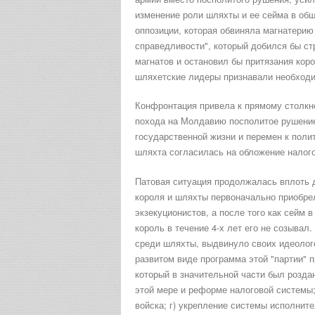
изменение роли шляхты и ее сейма в об
оппозиции, которая обвиняла магнатерию
справедливости", который добился бы ст
магнатов и остановил бы притязания коро
шляхетские лидеры признавали необходи
Конфронтация привела к прямому столкн
похода на Молдавию посполитое рушение
государственной жизни и перемен к пол
шляхта согласилась на обложение налого
Патовая ситуация продолжалась вплоть д
короля и шляхты первоначально приобре
экзекуционистов, а после того как сейм 
король в течение 4-х лет его не созыва
среди шляхты, выдвинуло своих идеологов
развитом виде программа этой "партии" 
который в значительной части был розда
этой мере и реформе налоговой системы
войска; г) укрепление системы исполнит