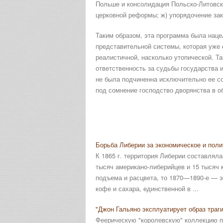
Польше и консолидация Польско-Литовско
церковной реформы; ж) упорядочение зак
Таким образом, эта программа была наце
представительной системы, которая уже 
реалистичной, насколько утопической. Та
ответственность за судьбы государства 
не была подчиненна исключительно ее со
под сомнение господство дворянства в о
Борьба Либерии за экономическое и пол
К 1865 г. территория Либерии составляла
тысяч американо-либерийцев и 15 тысяч 
подъема и расцвета, то 1870—1890-е — э
кофе и сахара, единственной в ...
"Джон Гальяно эксплуатирует образ траги
Феерическую "королевскую" коллекцию п