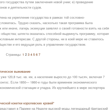
го государства путем заключения новой унии; е) проведение
онов и деятельности судов.
лена на укрепление государства в рамках той сословно-
сложилась. Трудно сказать, насколько такая программа была
к или иначе, лагерь экзекуции заявлял о своей готовности взять на себя
и общества; шляхта оказалась способной выдвинуть программу, которая
словным интересам. С другой стороны, ни в коей мере не ставилось
бществе и его ведущая роль в управлении государством.
Страницы:
1
2
3
4
5
6
7
итическое выживание
 уже 120,8 тыс. кв. км, а население выросло до 100 тысяч, включая 7
конгос. Если 1850— 1860-е годы были временем экономического
кономической стагнации и упадка. Из крупнейшего в мире экспортера
ческой кокетки королевских кровей"
редставил в Париже на Неделе высокой моды легендарный британский