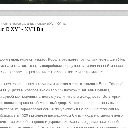
 Политическое развитие Польши в XVI - XVII вв
и В XVI - XVII Вв
арого переменил ситуацию. Король отстранил от политических дел Яна
ике на магнатов, то есть попробовал вернуться к традиционной манере
 ряда реформ, выражавших его абсолютистские стремления.
ень энергичная, властолюбивая и ловкая жена, итальянка Бона Сфорца)
ом имуществе, которое включало 1/6 пахотных земель Польши,
 и судебные пошлины, с целью увеличить его доходность. Во-вторых,
становлен краковский монетный двор. В-третьих, король попытался
-четвертых, королевская семья покусилась и на принцип "свободных
добившись в 1529 признания наследником Сигизмунда его малолетнего
ечить резкое обогащение и укрепление казны, создание постоянной
ние власти короля. И то, и другое, и третье означало бы кардинальное