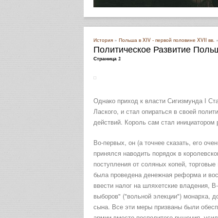
История
»
Польша в XIV - первой половине XVII вв.
»
Политическое Развитие Польш
Страница 2
Однако приход к власти Сигизмунда I Ст
Лаского, и стал опираться в своей полит
действий. Король сам стал инициатором
Во-первых, он (а точнее сказать, его оч
принялся наводить порядок в королевск
поступления от соляных копей, торговые
была проведена денежная реформа и вос
ввести налог на шляхетские владения, В
выборов" ("вольной элекции") монарха, 
сына. Все эти меры призваны были обесп
армии вместо посполитого рушения, усиле