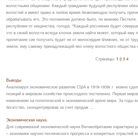
волостными общинами. Каждый гражданин будущей республики обяза
волостей и имеет право в любое время безвозмездно получить при
обрабатывать его. Это положение должно было, по мнению Пестеля,
республики от нищенства, голода. "Каждый россиянин будет соверше
что в своей волости всегда клочок земли найти может, который ему п
пропитание сие получать будет не от милосердия ближних, но от тр
земли, ему самому принадлежащей яко члену волостного общества н
Страницы:
1
2
3
4
Выводы
Анализируя экономическое развитие США в 1919-1939г.г. можно сде
позиций в мировом хозяйстве происходило постепенно. Первая миро
изменениям на политической и экономической арене мира. За годы 
богатство, сконцентрировав за счет продаж ...
Экономическая наука.
Для современной экономической науки Великобритании характерно р
– экономики научно-технического прогресса и конкретных отраслей х