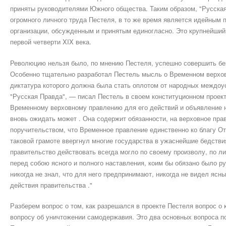
приняты руководителями Южного общества. Таким образом, "Русская
огромного личного труда Пестеля, в то же время является идейным
организации, обсужденным и принятым единогласно. Это крупнейши
первой четверти XIX века.
Революцию нельзя было, по мнению Пестеля, успешно совершить без 
Особенно тщательно разработал Пестель мысль о Временном верхо
диктатура которого должна была стать оплотом от народных междоус
"Русская Правда", — писал Пестель в своем конституционном проект
Временному верховному правлению для его действий и объявление на
вновь ожидать может . Она содержит обязанности, на верховное пра
поручительством, что Временное правление единственно ко благу От
таковой грамоте ввергнул многие государства в ужаснейшие бедстви
правительство действовать всегда могло по своему произволу, по л
перед собою ясного и полного наставления, коим бы обязано было р
никогда не знал, что для него предпринимают, никогда не видел ясны
действия правительства ."
Разберем вопрос о том, как разрешался в проекте Пестеля вопрос о 
вопросу об уничтожении самодержавия. Это два основных вопроса п