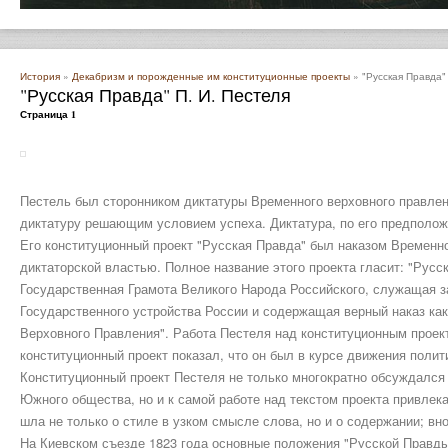
История
»
Декабризм и порожденные им конституционные проекты
» "Русская Правда" 
"Русская Правда" П. И. Пестеля
Страница 1
Пестель был сторонником диктатуры Временного верховного правлен
диктатуру решающим условием успеха. Диктатура, по его предполож
Его конституционный проект "Русская Правда" был наказом Времен
диктаторской властью. Полное название этого проекта гласит: "Русс
Государственная Грамота Великого Народа Российского, служащая 
Государственного устройства России и содержащая верный наказ как
Верховного Правления". Работа Пестеля над конституционным проект
конституционный проект показал, что он был в курсе движения поли
Конституционный проект Пестеля не только многократно обсуждался
Южного общества, но и к самой работе над текстом проекта привле
шла не только о стиле в узком смысле слова, но и о содержании; вн
На Киевском съезде 1823 года основные положения "Русской Правд