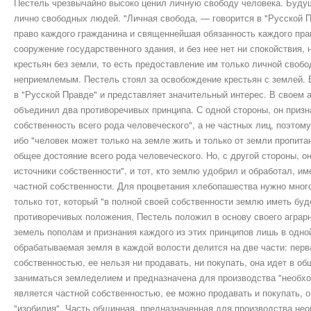
Пестель чрезвычайно высоко ценил личную свободу человека. Буду
лично свободных людей. "Личная свобода, — говорится в "Русской 
право каждого гражданина и священнейшая обязанность каждого пра
сооружение государственного здания, и без нее нет ни спокойствия,
крестьян без земли, то есть предоставление им только личной своб
неприемлемым. Пестель стоял за освобождение крестьян с землей. Е
в "Русской Правде" и представляет значительный интерес. В своем 
объединил два противоречивых принципа. С одной стороны, он призн
собственность всего рода человеческого", а не частных лиц, поэтом
ибо "человек может только на земле жить и только от земли пропит
общее достояние всего рода человеческого. Но, с другой стороны, он
источники собственности", и тот, кто землю удобрил и обработал, и
частной собственности. Для процветания хлебопашества нужно много
только тот, который "в полной своей собственности землю иметь буд
противоречивых положения, Пестель положил в основу своего аграрн
земель пополам и признания каждого из этих принципов лишь в одно
обрабатываемая земля в каждой волости делится на две части: пер
собственностью, ее нельзя ни продавать, ни покупать, она идет в
заниматься земледелием и предназначена для производства "необхо
является частной собственностью, ее можно продавать и покупать, 
"изобилия". Часть общинная, предназначенная для производства не