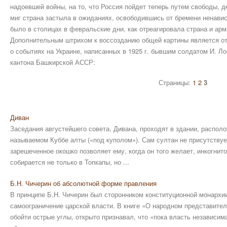
надоевшей войны, на то, что Россия пойдет теперь путем свободы, д
миг страна застыла в ожиданиях, освободившись от бремени ненавис
было в столицах в февральские дни, как отреагировала страна и ар
Дополнительным штрихом к воссозданию общей картины является о
о событиях на Украине, написанных в 1925 г. бывшим солдатом И. Л
кантона Башкирской АССР:
Страницы:
1
2
3
Диван
Заседания августейшего совета, Дивана, проходят в здании, распол
называемом Куббе алты («под куполом»). Сам султан не присутствует
зарешеченное окошко позволяет ему, когда он того желает, инкогнито
собирается не только в Топкапы, но ...
Б.Н. Чичерин об абсолютной форме правления
В принципе Б.Н. Чичерин был сторонником конституционной монархи
самоограничение царской власти. В книге «О народном представител
обойти острые углы, открыто признавал, что «пока власть независима