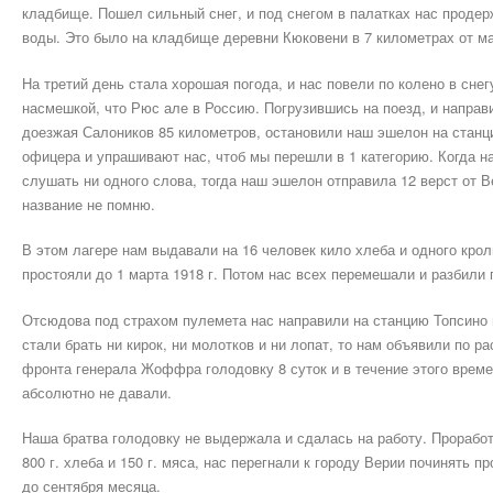
кладбище. Пошел сильный снег, и под снегом в палатках нас продерж
воды. Это было на кладбище деревни Кюковени в 7 километрах от м
На третий день стала хорошая погода, и нас повели по колено в снег
насмешкой, что Рюс але в Россию. Погрузившись на поезд, и направ
доезжая Салоников 85 километров, остановили наш эшелон на станц
офицера и упрашивают нас, чтоб мы перешли в 1 категорию. Когда 
слушать ни одного слова, тогда наш эшелон отправила 12 верст от В
название не помню.
В этом лагере нам выдавали на 16 человек кило хлеба и одного крол
простояли до 1 марта 1918 г. Потом нас всех перемешали и разбили
Отсюдова под страхом пулемета нас направили на станцию Топсино и
стали брать ни кирок, ни молотков и ни лопат, то нам объявили по 
фронта генерала Жоффра голодовку 8 суток и в течение этого време
абсолютно не давали.
Наша братва голодовку не выдержала и сдалась на работу. Проработ
800 г. хлеба и 150 г. мяса, нас перегнали к городу Верии починять 
до сентября месяца.