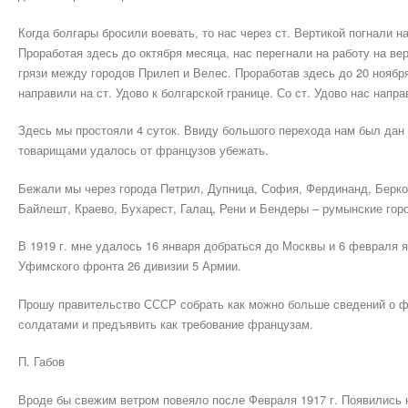
Когда болгары бросили воевать, то нас через ст. Вертикой погнали 
Проработая здесь до октября месяца, нас перегнали на работу на ве
грязи между городов Прилеп и Велес. Проработав здесь до 20 ноября
направили на ст. Удово к болгарской границе. Со ст. Удово нас напр
Здесь мы простояли 4 суток. Ввиду большого перехода нам был дан о
товарищами удалось от французов убежать.
Бежали мы через города Петрил, Дупница, София, Фердинанд, Берков
Байлешт, Краево, Бухарест, Галац, Рени и Бендеры – румынские гор
В 1919 г. мне удалось 16 января добраться до Москвы и 6 февраля 
Уфимского фронта 26 дивизии 5 Армии.
Прошу правительство СССР собрать как можно больше сведений о ф
солдатами и предъявить как требование французам.
П. Габов
Вроде бы свежим ветром повеяло после Февраля 1917 г. Появились