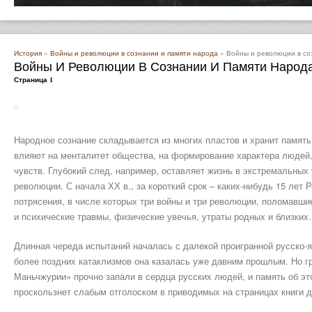
История
»
Войны и революции в сознании и памяти народа
» Войны и революции в со
Войны И Революции В Сознании И Памяти Народ
Страница 1
Народное сознание складывается из многих пластов и хранит память
влияют на менталитет общества, на формирование характера людей,
чувств. Глубокий след, например, оставляет жизнь в экстремальных 
революции. С начала ХХ в., за короткий срок – каких-нибудь 15 лет
потрясения, в числе которых три войны и три революции, поломавш
и психические травмы, физические увечья, утраты родных и близких.
Длинная череда испытаний началась с далекой проигранной русско-я
более поздних катаклизмов она казалась уже давним прошлым. Но г
Маньчжурии» прочно запали в сердца русских людей, и память об это
проскользнет слабым отголоском в приводимых на страницах книги 