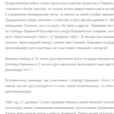
Продолжением войны стала смута в российском обществе и Первая 
становится более звучной, не только иллюстрируя известные в истор
в совершенно неожиданном свете, оставляя за собой шлейф неразр
Традиционное представление о событиях в российской деревне в 1905
помещиков. Конечно, все это было. Но было и другое. Приведем во
из слободы Коренной Богучарского уезда Воронежской губернии, ко
им в «Крестьянскую газету» 27 февраля 1928 г. В письме рассказыва
схватке, происшедшей между самими крестьянами: бывшими госуд
закончившейся для некоторых ее участников тюрьмой и каторгой:
Манина слобода в 12 тысяч душ населения были государственные кр
Слобода Коренная в 2 тысячи душ населения были крепостные крест
революции 1917 г.
Вспомните-ка, манинцы, нас угнетенных, слободу Коренную. Хотя с т
сейчас нет-нет да и почудится то плач семей искалеченных, то стон
революционеров.
1905 год, 21 декабря. Гуляет кровавая Манина своей бешеной толпой
угнетенных ранее помещиками коренновцев, искалечивает безменами
попало измученный народ слободы Коренной. Помещиками оказалось