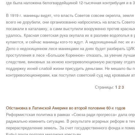
где была наложена белогвардейщиной 12-тысячная контрибуция и в 
В 1919 г. манинцы видят, что власть Советов совсем окрепла, земл
всего не дорубили, они организованно набросились на власть Совето
посажали в каталажку, а сами выступили вооруженно против красных
удалось. Красная советская рука окупала их в разливе водополья в р
купаются, и сейчас манинцы кого-то ждут. А недохищенный лес их и 
Дело о недохищенном лесе манинцами на днях будет разбирать ЦИК
проступления в лесе «Большое Коренное» отказать, за увечие лучш
следствие, виновных за ихнюю контрреволюционную расправу отдать
поддержку ихней слабой жизни присудить деньгами. Не мешало бы 
контрреволюционерами, как поступил советский суд над кровавым а
Страницы:
1
2
3
Обстановка в Латинской Америке во второй половине 60-х годов
Реформистская политика в рамках «Союза ради прогресса» дала опр
радикально изменить ситуацию. В результате аграрных реформ в теч
перераспределение земель. За счет государственного фонда и помещ
Кубы) почти полтора миллиона крестьян ...