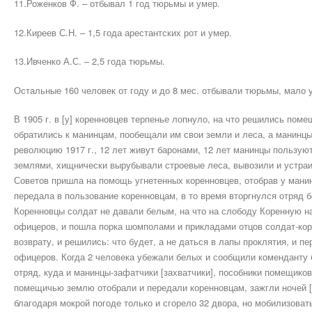
11.Роженков Ф. – отбывал 1 год тюрьмы и умер.
12.Киреев С.Н. – 1,5 года арестантских рот и умер.
13.Ивченко А.С. – 2,5 года тюрьмы.
Остальные 160 человек от году и до 8 мес. отбывали тюрьмы, мало 
В 1905 г. в [у] коренновцев терпенье лопнуло, на что решились по
обратились к манинцам, пообещали им свои земли и леса, а манинцы и
революцию 1917 г., 12 лет живут баронами, 12 лет манинцы пользу
землями, хищнически вырубывали строевые леса, вывозили и устраива
Советов пришла на помощь угнетенных коренновцев, отобрав у мани
передала в пользование коренновцам, в то время вторгнулся отряд 
Коренновцы солдат не давали белым, на что на слободу Коренную н
офицеров, и пошла порка шомполами и прикладами отцов солдат-кор
возврату, и решились: что будет, а не даться в лапы проклятия, и 
офицеров. Когда 2 человека убежали белых и сообщили коменданту 
отряд, куда и манинцы-зафатчики [захватчики], пособники помещиков
помещичью землю отобрали и передали коренновцам, зажгли ночей [
благодаря мокрой погоде только и сгорело 32 двора, но мобилизоват