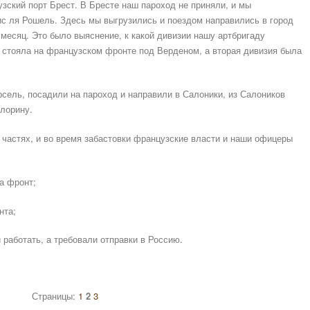
ский порт Брест. В Бресте наш пароход не приняли, и мы
ис ля Рошель. Здесь мы выгрузились и поездом направились в город
месяц. Это было выяснение, к какой дивизии нашу артбригаду
я стояла на французском фронте под Верденом, а вторая дивизия была
сель, посадили на пароход и направили в Салоники, из Салоников
лорину.
 частях, и во время забастовки французские власти и наши офицеры
а фронт;
нта;
и работать, а требовали отправки в Россию.
Страницы:
1
2
3