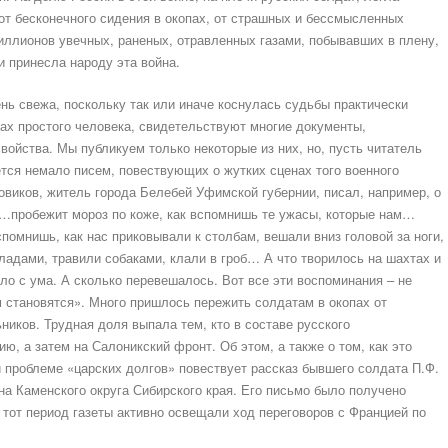
от бесконечного сидения в окопах, от страшных и бессмысленных
миллионов увечных, раненых, отравленных газами, побывавших в плену,
и принесла народу эта война.
ень свежа, поскольку так или иначе коснулась судьбы практически
зах простого человека, свидетельствуют многие документы,
ойства. Мы публикуем только некоторые из них, но, пусть читатель
ется немало писем, повествующих о жутких сценах того военного
Новиков, житель города Белебей Уфимской губернии, писал, например, о
«…пробежит мороз по коже, как вспомнишь те ужасы, которые нам…
помнишь, как нас приковывали к столбам, вешали вниз головой за ноги,
ладами, травили собаками, клали в гроб… А что творилось на шахтах и
ло с ума. А сколько перевешалось. Вот все эти воспоминания – не
м становятся». Много пришлось пережить солдатам в окопах от
ников. Трудная доля выпала тем, кто в составе русского
ю, а затем на Салоникский фронт. Об этом, а также о том, как это
 проблеме «царских долгов» повествует рассказ бывшего солдата П.Ф.
на Каменского округа Сибирского края. Его письмо было получено
В тот период газеты активно освещали ход переговоров с Францией по