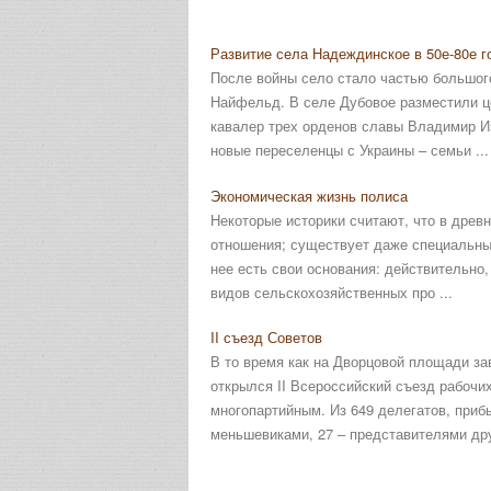
Развитие села Надеждинское в 50е-80е г
После войны село стало частью большого
Найфельд. В селе Дубовое разместили ц
кавалер трех орденов славы Владимир И
новые переселенцы с Украины – семьи ...
Экономическая жизнь полиса
Некоторые историки считают, что в древ
отношения; существует даже специальный
нее есть свои основания: действительно
видов сельскохозяйственных про ...
II съезд Советов
В то время как на Дворцовой площади за
открылся II Всероссийский съезд рабочи
многопартийным. Из 649 делегатов, приб
меньшевиками, 27 – представителями друг