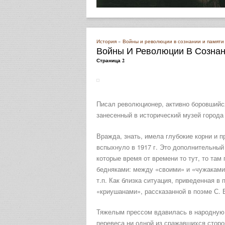
История
»
Войны и революции в сознании и памяти
Войны И Революции В Сознан
Страница 2
Писал революционер, активно боровшийся
занесенный в исторический музей города
Вражда, знать, имела глубокие корни и п
вспыхнуло в 1917 г. Это дополнительный
которые время от времени то тут, то та
бедняками: между «своими» и «чужаками
т.п. Как близка ситуация, приведенная 
«криушанами», рассказанной в поэме С. 
Тяжелым прессом вдавилась в народную 
перевеса ни одной из сражавшихся сторон