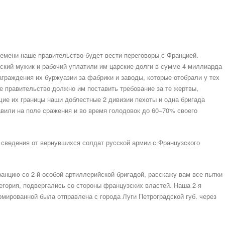
времени наше правительство будет вести переговоры с Францией.
сский мужик и рабочий уплатили им царские долги в сумме 4 миллиарда
аграждения их буржуазии за фабрики и заводы, которые отобрали у тех
е правительство должно им поставить требование за те жертвы,
ие их границы наши доблестные 2 дивизии пехоты и одна бригада
авили на поле сражения и во время голодовок до 60–70% своего
 сведения от вернувшихся солдат русской армии с Французского
анцию со 2-й особой артиллерийской бригадой, расскажу вам все пытки
тегория, подвергались со стороны французских властей. Наша 2-я
мированной была отправлена с города Луги Петроградской губ. через