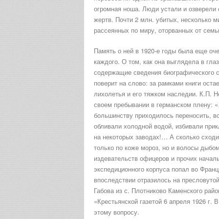
огромная ноша. Люди устали и озверели 
жертв. Почти 2 млн. убитых, несколько 
рассеянных по миру, оторванных от семь
Память о ней в 1920-е годы была еще оч
каждого. О том, как она выглядела в гла
содержащие сведения биографического св
поверит на слово: за рамками книги оста
лихолетья и его тяжком наследии. К.П. 
своем пребывании в германском плену: 
большинству приходилось переносить, вс
обливали холодной водой, избивали прик
на некоторых заводах!… А сколько сходи
только по коже мороз, но и волосы дыбо
издевательств офицеров и прочих началь
экспедиционного корпуса попал во Франци
впоследствии отразилось на пресловутой
Габова из с. Плотниково Каменского райо
«Крестьянской газетой 6 апреля 1926 г. 
этому вопросу.