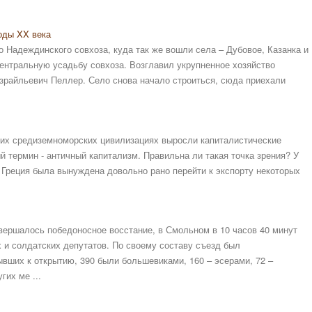
оды XX века
 Надеждинского совхоза, куда так же вошли села – Дубовое, Казанка и
ентральную усадьбу совхоза. Возглавил укрупненное хозяйство
зрайльевич Пеллер. Село снова начало строиться, сюда приехали
них средиземноморских цивилизациях выросли капиталистические
 термин - античный капитализм. Правильна ли такая точка зрения? У
, Греция была вынуждена довольно рано перейти к экспорту некоторых
вершалось победоносное восстание, в Смольном в 10 часов 40 минут
х и солдатских депутатов. По своему составу съезд был
ывших к открытию, 390 были большевиками, 160 – эсерами, 72 –
их ме ...