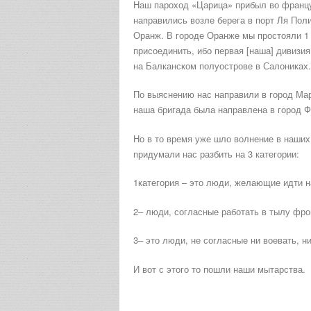
Наш пароход «Царица» прибыл во француз
направились возле берега в порт Ля Пол
Оранж. В городе Оранже мы простояли 1 
присоединить, ибо первая [наша] дивизи
на Балканском полуострове в Салониках.
По выяснению нас направили в город Мар
наша бригада была направлена в город Ф
Но в то время уже шло волнение в наших
придумали нас разбить на 3 категории:
1категория – это люди, желающие идти н
2– люди, согласные работать в тылу фро
3– это люди, не согласные ни воевать, н
И вот с этого то пошли наши мытарства.