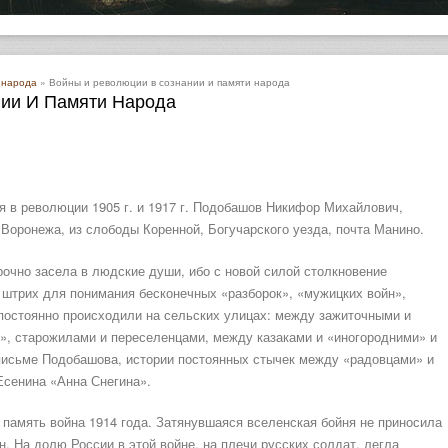
 народа
» Войны и революции в сознании и памяти народа
ии И Памяти Народа
 в революции 1905 г. и 1917 г. Подобашов Никифор Михайлович,
 Воронежа, из слободы Коренной, Богучарского уезда, почта Манино.
рочно засела в людские души, ибо с новой силой столкновение
 штрих для понимания бесконечных «разборок», «мужицких войн»,
м постоянно происходили на сельских улицах: между зажиточными и
», старожилами и переселенцами, между казаками и «иногородними» и
в письме Подобашова, истории постоянных стычек между «радовцами» и
Есенина «Анна Снегина».
память война 1914 года. Затянувшаяся вселенская бойня не приносила
. На долю России в этой войне, на плечи русских солдат, легла