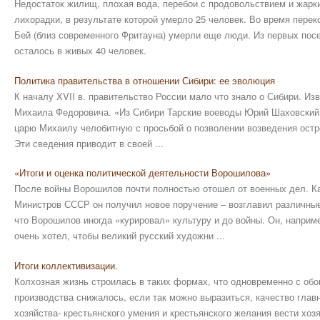
Недостаток жилищ, плохая вода, перебои с продовольствием и жарк
лихорадки, в результате которой умерло 25 человек. Во время перек
Бей (близ современного Фритауна) умерли еще люди. Из первых пос
осталось в живых 40 человек.
Политика правительства в отношении Сибири: ее эволюция
К началу XVII в. правительство России мало что знало о Сибири. Изве
Михаила Федоровича. «Из Сибири Тарские воеводы Юрий Шаховский 
царю Михаилу челобитную с просьбой о позволении возведения остро
Эти сведения приводит в своей ...
«Итоги и оценка политической деятельности Ворошилова»
После войны Ворошилов почти полностью отошел от военных дел. К
Министров СССР он получил новое поручение – возглавил различные 
что Ворошилов иногда «курировал» культуру и до войны. Он, наприм
очень хотел, чтобы великий русский художни ...
Итоги коллективизации.
Колхозная жизнь строилась в таких формах, что одновременно с об
производства снижалось, если так можно выразиться, качество глав
хозяйства- крестьянского умения и крестьянского желания вести хоз