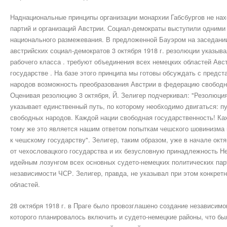
Наднациональные принципы организации монархии Габсбургов не нах
партий и организаций Австрии. Социал-демократы выступили одними 
национального размежевания. В предложенной Бауэром на заседании
австрийских социал-демократов 3 октября 1918 г. резолюции указыва
рабочего класса . требуют объединения всех немецких областей Авс
государстве . На базе этого принципа мы готовы обсуждать с предс
народов возможность преобразования Австрии в федерацию свободн
Оценивая резолюцию 3 октября, Й. Зелигер подчеркивал: "Резолюция
указывает единственный путь, по которому необходимо двигаться: п
свободных народов. Каждой нации свободная государственность! Ка
тому же это является нашим ответом попыткам чешского шовинизма 
к чешскому государству". Зелигер, таким образом, уже в начале ок
от чехословацкого государства и их безусловную принадлежность Не
идейным лозунгом всех основных судето-немецких политических пар
независимости ЧСР. Зелигер, правда, не указывал при этом конкрет
областей.
28 октября 1918 г. в Праге было провозглашено создание независимо
которого планировалось включить и судето-немецкие районы, что б