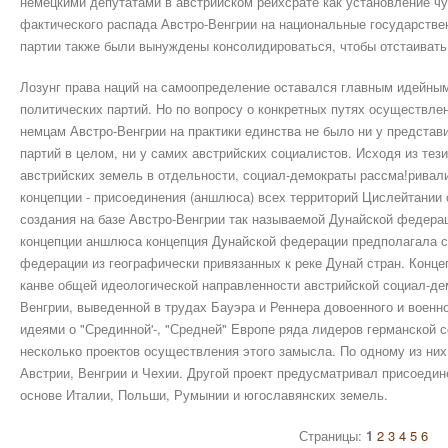
немецкими депутатами в австрийском рейхсрате как установление ч
фактического распада Австро-Венгрии на национальные государстве
партии также были вынуждены консолидироваться, чтобы отстаивать
Лозунг права наций на самоопределение оставался главным идейны
политических партий. Но по вопросу о конкретных путях осуществле
немцам Австро-Венгрии на практики единства не было ни у представ
партий в целом, ни у самих австрийских социалистов. Исходя из тез
австрийских земель в отдельности, социал-демократы рассма!ривали
концепции - присоединения (аншлюса) всех территорий Цислейтании
создания на базе Австро-Венгрии так называемой Дунайской федера
концепции аншлюса концепция Дунайской федерации предполагала с
федерации из географически привязанных к реке Дунай стран. Конц
канве общей идеологической направленности австрийской социал-де
Венгрии, выведенной в трудах Бауэра и Реннера довоенного и военн
идеями о "Срединной'-, "Средней" Европе ряда лидеров германской
несколько проектов осуществления этого замысла. По одному из ни
Австрии, Венгрии и Чехии. Другой проект предусматривал присоедин
основе Италии, Польши, Румынии и югославянских земель.
Страницы:
1
2
3
4
5
6