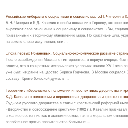
Российские либералы о социализме и социалистах. Б.Н. Чичерин и К
Б.Н. Чичерин и К.Д. Кавелин в своём послании к Герцену, которое п
выражают своё отношение к социализму и социалистах. «Вы, социал
призванными к вторичному обновлению мира. Но христиане шли, укр
на землю слово искупления; они ...
Эпоха первых Романовых. Социально-экономическое развитие стран
После освобождения Москвы от интервентов, в первую очередь был 
власти, что в конкретных исторических условиях начала XVII века о
уже был: избрание на царство Бориса Годунова. В Москве собрался 
составу. Кроме боярской думы, в ...
Теоретики либерализма о положении и перспективах дворянства и к
К.Д. Кавелин о положении и перспективах дворянства и крестьянств
Судьбам русского дворянства в связи с крестьянской реформой был
«Дворянство и освобождение крестьян» (1862 г.). Кавелин признавал
в жалкое состояние как в экономическом, так и в моральном отноше
озлобленное против правительства большинс ...