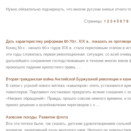
Нужно обязательно подчеркнуть, что многие русские князья отчего-т
Страницы:
1
2
3
4
5
6
7
8
Дать характеристику реформам 60-70гг. ХIХ в., показать их противо
Конец 50-х - начало 60-х годов XIX в. стали переломным этапом в ис
эти годы сложилась первая революционная. ситуация, со всей очев
дальнейшего сохранения господствовавших в течение многих веков 
произошло падение крепостного права, ...
Вторая гражданская война Английской Буржуазной революции и казн
В связи с угрозой нового мятежа «кавалеров» опять установился вр
левеллеров. Парламент постановил прекратить всякие сношения с к
«Никаких обращений». Правда, прошло совсем не­много времени, и п
принял решение о возобновлении переговоров с к ...
Азовские походы. Развитие флота
Все эти потехи были, так сказать, детским удовлетворением сильно
подвигов, захватившей душу молодого царя. Недолго он довольствов