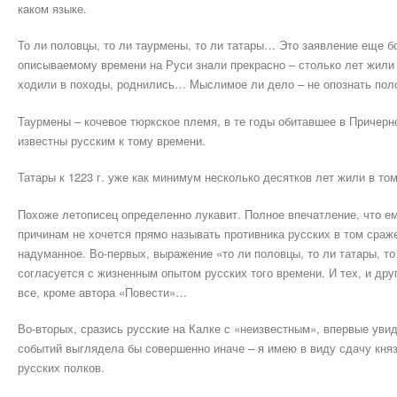
каком языке.
То ли половцы, то ли таурмены, то ли татары… Это заявление еще б
описываемому времени на Руси знали прекрасно – столько лет жили б
ходили в походы, роднились… Мыслимое ли дело – не опознать пол
Таурмены – кочевое тюркское племя, в те годы обитавшее в Причерн
известны русским к тому времени.
Татары к 1223 г. уже как минимум несколько десятков лет жили в то
Похоже летописец определенно лукавит. Полное впечатление, что ем
причинам не хочется прямо называть противника русских в том сраж
надуманное. Во-первых, выражение «то ли половцы, то ли татары, т
согласуется с жизненным опытом русских того времени. И тех, и друг
все, кроме автора «Повести»…
Во-вторых, сразись русские на Калке с «неизвестным», впервые ув
событий выглядела бы совершенно иначе – я имею в виду сдачу княз
русских полков.