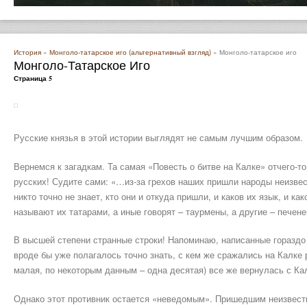
История
»
Монголо-татарское иго (альтернативный взгляд)
» Монголо-татарское иго
Монголо-Татарское Иго
Страница 5
Русские князья в этой истории выглядят не самым лучшим образом.
Вернемся к загадкам. Та самая «Повесть о битве на Калке» отчего-то
русских! Судите сами: «…из-за грехов наших пришли народы неизвес
никто точно не знает, кто они и откуда пришли, и каков их язык, и ка
называют их татарами, а иные говорят – таурмены, а другие – печене
В высшей степени странные строки! Напоминаю, написанные гораздо
вроде бы уже полагалось точно знать, с кем же сражались на Калке р
малая, по некоторым данным – одна десятая) все же вернулась с Ка
Однако этот противник остается «неведомым». Пришедшим неизвестно