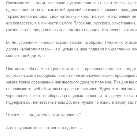
Оказывается, князья, засевшие в укреплении из «тына и телег», где 
сдались после того… как некий русский по имени Плоскиня, находив
торжественно целовал свой нательный крест на том, что пленным не
его коварстве, а в личности самого Плоскини, русского, христианина
оказавшегося среди воинов «неведомого народа». Интересно, какими
В. Ян, сторонник «классической» версии, изобразил Плоскиню этаким
дороге «монголо-татары» и с цепью на шее подвели к укреплению рус
милость победителя.
Поставим себя на место русского князя – профессионального солдат
со славянскими соседями, и со степняками-кочевниками, прошедшег
земле воины совершенно неизвестного доселе племени. Три дня вы от
не понимаете, чей облик вам странен и противен. Вдруг этот загадо
укреплению какого-то оборванца с цепью на шее, и тот, целуя крест,
подчеркиваю: неизвестные вам доселе, чужие по языку и вере!) вас
Что же, вы сдадитесь в этих условиях?
А вот русские князья отчего-то сдались…