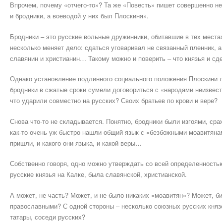
Впрочем, почему «отчего-то»? Та же «Повесть» пишет совершенно н
и бродники, а воеводой у них был Плоскиня».
Бродники – это русские вольные дружинники, обитавшие в тех местах
несколько меняет дело: сдаться уговаривал не связанный пленник, а
славянин и христианин… Такому можно и поверить – что князья и сд
Однако установление подлинного социального положения Плоскини л
бродники в сжатые сроки сумели договориться с «народами неизвест
что ударили совместно на русских? Своих братьев по крови и вере?
Снова что-то не складывается. Понятно, бродники были изгоями, сра
как-то очень уж быстро нашли общий язык с «безбожными моавитянами
пришли, и какого они языка, и какой веры…
Собственно говоря, одно можно утверждать со всей определенностью
русские князья на Калке, была славянской, христианской.
А может, не часть? Может, и не было никаких «моавитян»? Может, би
православными? С одной стороны – несколько союзных русских князе
татары, соседи русских?