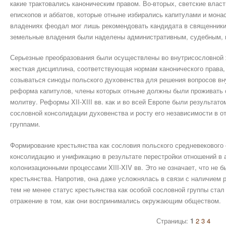
какие трактовались каноническим правом. Во-вторых, светские влас
епископов и аббатов, которые отныне избирались капитулами и мона
владениях феодал мог лишь рекомендовать кандидата в священники 
земельные владения были наделены административным, судебным, 
Серьезные преобразования были осуществлены во внутрисословной 
жесткая дисциплина, соответствующая нормам канонического права, 
созываться синоды польского духовенства для решения вопросов вн
реформа капитулов, члены которых отныне должны были проживать 
молитву. Реформы XII-XIII вв. как и во всей Европе были результат
сословной консолидации духовенства и росту его независимости в 
группами.
Формирование крестьянства как сословия польского средневекового
консолидацию и унификацию в результате перестройки отношений в 
колонизационными процессами XIII-XIV вв. Это не означает, что не
крестьянства. Напротив, она даже усложнялась в связи с наличием 
тем не менее статус крестьянства как особой сословной группы ста
отражение в том, как они воспринимались окружающим обществом.
Страницы:
1
2
3
4