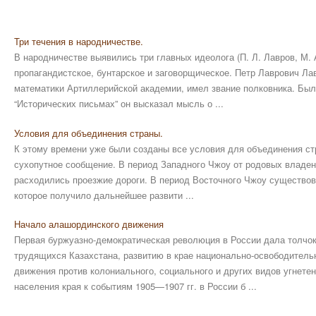
Три течения в народничестве.
В народничестве выявились три главных идеолога (П. Л. Лавров, М. А.
пропагандистское, бунтарское и заговорщическое. Петр Лаврович Л
математики Артиллерийской академии, имел звание полковника. Был
“Исторических письмах” он высказал мысль о ...
Условия для объединения страны.
К этому времени уже были созданы все условия для объединения с
сухопутное сообщение. В период Западного Чжоу от родовых владен
расходились проезжие дороги. В период Восточного Чжоу существов
которое получило дальнейшее развити ...
Начало алашординского движения
Первая буржуазно-демократическая революция в России дала толчо
трудящихся Казахстана, развитию в крае национально-освободительн
движения против колониального, социального и других видов угнете
населения края к событиям 1905—1907 гг. в России б ...