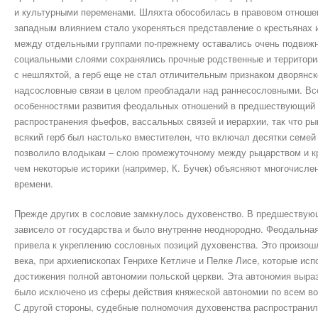
и культурными переменами. Шляхта обособилась в правовом отношени
западным влиянием стало укореняться представление о крестьянах и
между отдельными группами по-прежнему оставались очень подвиж
социальными слоями сохранялись прочные родственные и территор
с нешляхтой, а герб еще не стал отличительным признаком дворянс
надсословные связи в целом преобладали над раннесословными. Все
особенностями развития феодальных отношений в предшествующий п
распространения фьефов, вассальных связей и иерархии, так что ры
всякий герб был настолько вместителен, что включал десятки семей
позволило влодыкам – слою промежуточному между рыцарством и кр
чем некоторые историки (например, К. Бучек) объясняют многочисле
времени.
Прежде других в сословие замкнулось духовенство. В предшествую
зависело от государства и было внутренне неоднородно. Феодальна
привела к укреплению сословных позиций духовенства. Это произошл
века, при архиепископах Генрихе Кетличе и Пелке Лисе, которые и
достижения полной автономии польской церкви. Эта автономия выраз
было исключено из сферы действия княжеской автономии по всем в
С другой стороны, судебные полномочия духовенства распространил