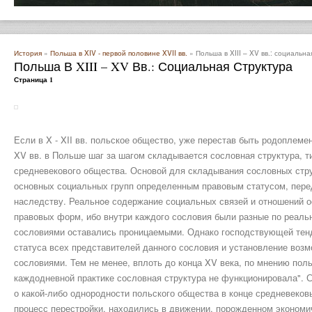
История
»
Польша в XIV - первой половине XVII вв.
» Польша в XIII – XV вв.: социальна
Польша В XIII – XV Вв.: Социальная Структура
Страница 1
Если в X - XII вв. польское общество, уже перестав быть родоплемен
XV вв. в Польше шаг за шагом складывается сословная структура, т
средневекового общества. Основой для складывания сословных стр
основных социальных групп определенным правовым статусом, пере
наследству. Реальнoe содержание социальных связей и отношений ос
правовых форм, ибо внутри каждого сословия были разные по реаль
сословиями оставались проницаемыми. Однако господствующей тен
статуса всех представителей данного сословия и установление воз
сословиями. Тем не менее, вплоть до конца XV века, по мнению поль
каждодневной практике сословная структура не функционировала". С
о какой-либо однородности польского общества в конце средневеко
процесс перестройки, находились в движении, порожденном эконом