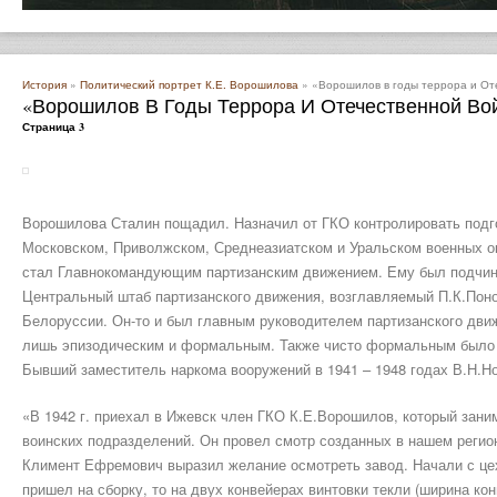
История
»
Политический портрет К.Е. Ворошилова
» «Ворошилов в годы террора и От
«Ворошилов В Годы Террора И Отечественной Во
Страница 3
Ворошилова Сталин пощадил. Назначил от ГКО контролировать подго
Московском, Приволжском, Среднеазиатском и Уральском военных ок
стал Главнокомандующим партизанским движением. Ему был подчин
Центральный штаб партизанского движения, возглавляемый П.К.Пон
Белоруссии. Он-то и был главным руководителем партизанского дви
лишь эпизодическим и формальным. Также чисто формальным было 
Бывший заместитель наркома вооружений в 1941 – 1948 годах В.Н.Н
«В 1942 г. приехал в Ижевск член ГКО К.Е.Ворошилов, который зан
воинских подразделений. Он провел смотр созданных в нашем регион
Климент Ефремович выразил желание осмотреть завод. Начали с цехо
пришел на сборку, то на двух конвейерах винтовки текли (ширина ко