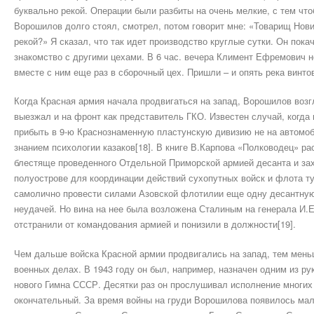
буквально рекой. Операции были разбиты на очень мелкие, с тем чт
Ворошилов долго стоял, смотрел, потом говорит мне: «Товарищ Нови
рекой?» Я сказал, что так идет производство круглые сутки. Он пок
знакомство с другими цехами. В 6 час. вечера Климент Ефремович 
вместе с ним еще раз в сборочный цех. Пришли – и опять река винтов
Когда Красная армия начала продвигаться на запад, Ворошилов возг
выезжал и на фронт как представитель ГКО. Известен случай, когда 
прибыть в 9-ю Краснознаменную пластунскую дивизию не на автомоб
знанием психологии казаков[18]. В книге В.Карпова «Полководец» рас
блестяще проведенного Отдельной Приморской армией десанта и за
полуострове для координации действий сухопутных войск и флота т
самолично провести силами Азовской флотилии еще одну десантную
неудачей. Но вина на нее была возложена Сталиным на генерала И.Е
отстранили от командования армией и понизили в должности[19].
Чем дальше войска Красной армии продвигались на запад, тем мен
военных делах. В 1943 году он был, например, назначен одним из р
нового Гимна СССР. Десятки раз он прослушивал исполнение многих 
окончательный. За время войны на груди Ворошилова появилось мал