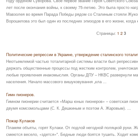
году орденом Суворова. Свое первое звание Героя Советского Союз
лет после окончания войны, к своему 75-летию. Это была просто наг
Мавзолея во время Парада Победы рядом со Сталиным стояли Жуко
Ворошилова это был один из последних эпизодов в его жизни, когд
Страницы:
1
2
3
Политические репрессии в Украине, утверждение сталинского тотали
Неотъемлемой частью тоталитарной системы власти был репрессивн
держать общественные процессы под жестким контролем, уничтожа
любые проявления инакомыслия. Органы ДПУ – НКВС развернули мас
населения. Начало массового вишуковування „кла ...
Гимн пионеров.
Гимном пионерии считается «Марш юных пионеров» – советская пионе
двумя комсомольцами (С. К. Дешкиным и поэтом А. Жаровым). ...
Пожар Кулаков
Пламям объяты, горят Кулаки. От подлой негодной поляцкой руки. Жи
смеются весело, «здется»*. Бедные люди боятся тушить. Ходит коме