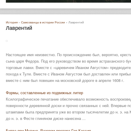
История
»
Самозванцы в истории России
» Лаврентий
Лаврентий
Настоящее имя неизвестно. По происхождению был, вероятно, кресть
сына царя Федора. Под его руководством во время астраханского бу
торговые лавки. Вместе с «царевичем Иваном Августом» предводите
похода к Туле. Вместе с Иваном Августом был доставлен или прибыл
вместе с ним был повешен на московской дороге в апреле 1608 г.
Формы, составленные из подвижных литер
Ксилографическое печатание обеспечивало возможность воспроизвед
поверхности деревянной доски и прочно связанных с ней. Впервые 
штампами была предпринята уже во втором тысячелетии до н. э. на К
до н. э. в Фесте глиняном диске нанесена ...
Битва при Мутине. Разгром претора Гая Кассия