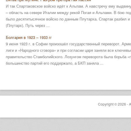
И так Спартаковское войско идёт к Альпам. А навстречу ему выдвин
– область на севере Италии между рекой Погая и Альпами. В бою п
было десятитысячное войско по данным Плутарха. Спартак разбил и 
(Плутарх). Путь через ...
Болгария в 1923 – 1933 гг
9 июня 1923 г. в Софии произошёл государственный переворот. Арм
лиги и «Народного сговора» и при согласии царя заняли все ключевы
правительство Стамболийского. Лозунгом переворота была борьба «
большинство партий его поддержало, а БКП заняла ...
Copyright © 2026 - A