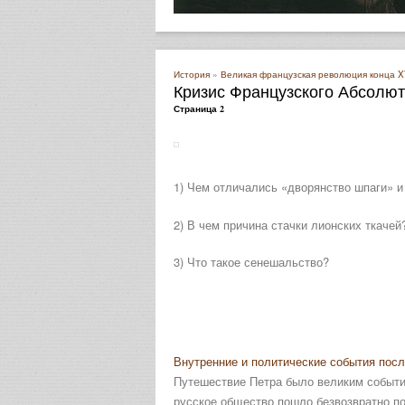
История
»
Великая французская революция конца XVI
Кризис Французского Абсолют
Страница 2
1) Чем отличались «дворянство шпаги» и
2) В чем причина стачки лионских ткачей
3) Что такое сенешальство?
Внутренние и политические события пос
Путешествие Петра было великим событие
русское общество пошло безвозвратно по