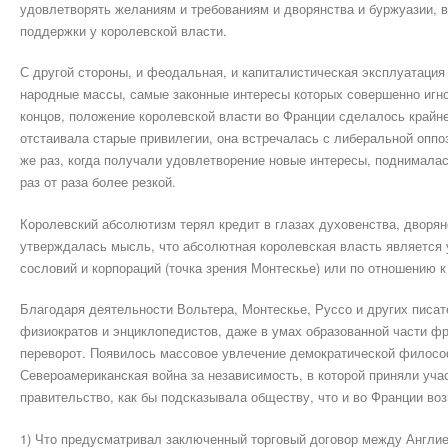
удовлетворять желаниям и требованиям и дворянства и буржуазии, 
поддержки у королевской власти.
С другой стороны, и феодальная, и капиталистическая эксплуатация
народные массы, самые законные интересы которых совершенно игно
концов, положение королевской власти во Франции сделалось крайне
отстаивала старые привилегии, она встречалась с либеральной оппо
же раз, когда получали удовлетворение новые интересы, поднимала
раз от раза более резкой.
Королевский абсолютизм терял кредит в глазах духовенства, дворян
утверждалась мысль, что абсолютная королевская власть является 
сословий и корпораций (точка зрения Монтескье) или по отношению к
Благодаря деятельности Вольтера, Монтескье, Руссо и других писат
физиократов и энциклопедистов, даже в умах образованной части ф
переворот. Появилось массовое увлечение демократической филосо
Североамериканская война за независимость, в которой приняли уча
правительство, как бы подсказывала обществу, что и во Франции в
1) Что предусматривал заключенный торговый договор между Англи