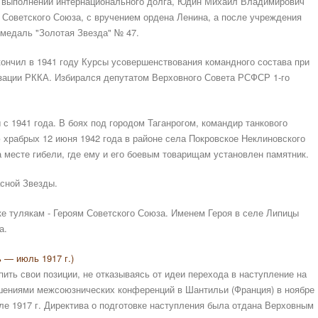
и выполнении интернационального долга, Юдин Михаил Владимирович
я Советского Союза, с вручением ордена Ленина, а после учреждения
 медаль "Золотая Звезда" № 47.
ончил в 1941 году Курсы усовершенствования командного состава при
зации РККА. Избирался депутатом Верховного Совета РСФСР 1-го
с 1941 года. В боях под городом Таганрогом, командир танкового
храбрых 12 июня 1942 года в районе села Покровское Неклиновского
а месте гибели, где ему и его боевым товарищам установлен памятник.
сной Звезды.
е тулякам - Героям Советского Союза. Именем Героя в селе Липицы
ла.
 — июль 1917 г.)
ить свои позиции, не отказываясь от идеи перехода в наступление на
ешениями межсоюзнических конференций в Шантильи (Франция) в ноябре
але 1917 г. Директива о подготовке наступления была отдана Верховным