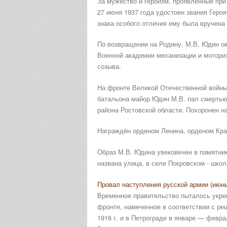
За мужество и героизм, проявленные пр
27 июня 1937 года удостоен звания Геро
знака особого отличия ему была вручена
По возвращении на Родину, М.В. Юдин ок
Военной академии механизации и мотори
созыва.
На фронте Великой Отечественной войны 
батальона майор Юдин М.В. пал смертью 
района Ростовской области. Похоронен н
Награждён орденом Ленина, орденом Кра
Образ М.В. Юдина увековечен в памятник
названа улица, в селе Покровском - шко
Провал наступления русской армии (июнь
Временное правительство пыталось укреп
фронте, намеченное в соответствии с р
1916 г. и в Петрограде в январе — февр