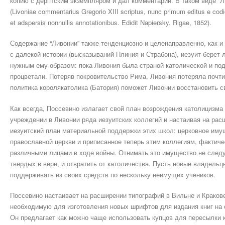
копию с дерптским экземпляром и дал комментарий. В таком виде “Ли
(Livoniae commentarius Gregorio XIII scriptus, nunc primum editus e codi
et adspersis nonnullis annotationibus. Edidit Napiersky. Rigae, 1852).
Содержание “Ливонии” также тенденциозно и целенаправленно, как и 
с далекой истории (высказываний Плиния и Страбона), иезуит берет
нужным ему образом: пока Ливония была страной католической и по
процветали. Потеряв покровительство Рима, Ливония потеряла почти
политика королякатолика (Батория) поможет Ливонии восстановить с
Как всегда, Поссевино излагает свой план возрождения католицизма 
учреждении в Ливонии ряда иезуитских коллегий и настаивая на расш
иезуитский план материальной поддержки этих школ: церковное им
православной церкви и приписанное теперь этим коллегиям, фактичес
различными лицами в ходе войны. Отнимать это имущество не следуе
твердых в вере, и отвратить от католичества. Пусть новые владельц
поддерживать из своих средств по нескольку неимущих учеников.
Поссевино настаивает на расширении типографий в Вильне и Краков
необходимую для изготовления новых шрифтов для издания книг на 
Он предлагает как можно чаще использовать купцов для пересылки к