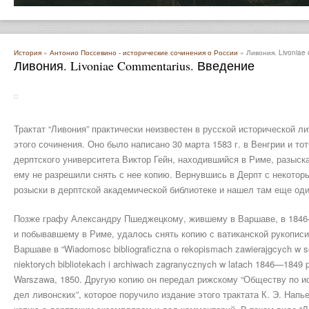
История
»
Антонио Поссевино - исторические сочинения о России
» Ливония. Livoniae
Ливония. Livoniae Commentarius. Введение
Трактат “Ливония” практически неизвестен в русской исторической л
этого сочинения. Оно было написано 30 марта 1583 г. в Венгрии и то
дерптского университета Виктор Гейн, находившийся в Риме, разыска
ему не разрешили снять с нее копию. Вернувшись в Дерпт с некотор
розыски в дерптской академической библиотеке и нашел там еще оди
Позже графу Александру Пшеджецкому, жившему в Варшаве, в 1846
и побывавшему в Риме, удалось снять копию с ватиканской рукописи “
Варшаве в “Wiadomosc bibliograficzna о rekopismach zawierajgcych w so
niektorych bibliotekach i archiwach zagranycznych w latach 1846—1849 
Warszawa, 1850. Другую копию он передал рижскому “Обществу по и
дел ливонских”, которое поручило издание этого трактата К. Э. Нап