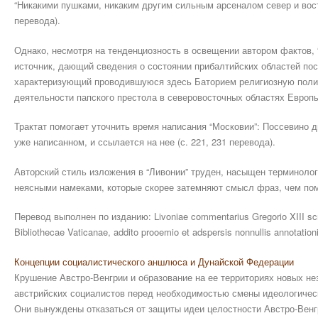
“Никакими пушками, никаким другим сильным арсеналом север и вост
перевода).
Однако, несмотря на тенденциозность в освещении автором фактов,
источник, дающий сведения о состоянии прибалтийских областей по
характеризующий проводившуюся здесь Баторием религиозную поли
деятельности папского престола в северовосточных областях Европ
Трактат помогает уточнить время написания “Московии”: Поссевино д
уже написанном, и ссылается на нее (с. 221, 231 перевода).
Авторский стиль изложения в “Ливонии” труден, насыщен терминол
неясными намеками, которые скорее затемняют смысл фраз, чем пом
Перевод выполнен по изданию: Livoniae commentarius Gregorio XIII scr
Bibliothecae Vaticanae, addito prooemio et adspersis nonnullis annotation
Концепции социалистического аншлюса и Дунайской Федерации
Крушение Австро-Венгрии и образование на ее территориях новых н
австрийских социалистов перед необходимостью смены идеологическ
Они вынуждены отказаться от защиты идеи целостности Австро-Венгр