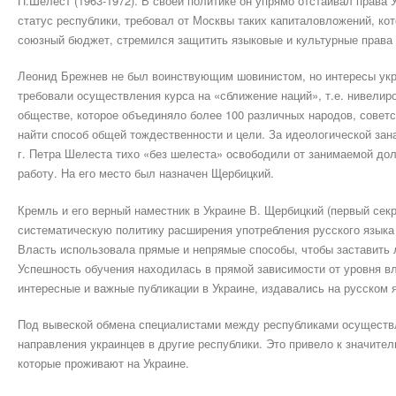
П.Шелест (1963-1972). В своей политике он упрямо отстаивал права
статус республики, требовал от Москвы таких капиталовложений, ко
союзный бюджет, стремился защитить языковые и культурные права 
Леонид Брежнев не был воинствующим шовинистом, но интересы укр
требовали осуществления курса на «сближение наций», т.е. нивелир
обществе, которое объединяло более 100 различных народов, совет
найти способ общей тождественности и цели. За идеологической за
г. Петра Шелеста тихо «без шелеста» освободили от занимаемой дол
работу. На его место был назначен Щербицкий.
Кремль и его верный наместник в Украине В. Щербицкий (первый секр
систематическую политику расширения употребления русского языка 
Власть использовала прямые и непрямые способы, чтобы заставить 
Успешность обучения находилась в прямой зависимости от уровня в
интересные и важные публикации в Украине, издавались на русском 
Под вывеской обмена специалистами между республиками осуществл
направления украинцев в другие республики. Это привело к значите
которые проживают на Украине.