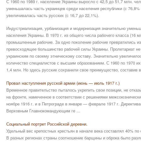
С 1960 по 1989 г. население Украины выросло с 42,5 до 51,7 млн. чел
уменьшалась часть украинцев среди населения республики (с 76,8% в 
увеличивалась часть русских (с 16,7 до 22,1%).
Индустриализация, урбанизация и модернизация значительно умень
населения Украины. В 1970 г. из общего числа рабочего класса (16 м
промышленные рабочие. За одно поколение рабочие превратились из
превосходящее большинство рабочей силы Украины. Пролетариат не т
украинским по своему этническому составу. Значительно увеличилос
количество специалистов с высшим образованием. С 1960 по 1970 их
1,4 млн. Но здесь русские сохранили свое преимущество, составив в
Провал наступления русской армии (июнь — июль 1917 г.)
Временное правительство пыталось укрепить свои позиции, не отказ
на фронте, намеченное в соответствии с решениями межсоюзнически
ноябре 1916 г. и в Петрограде в январе — феврале 1917 г. Директив
Верховным Главнокомандующим ге ...
Социальный портрет Российской деревни.
Удельный вес крепостных крестьян в начале века составлял 40% по
В разных регионах страны соотношение барщины и оброка было разл