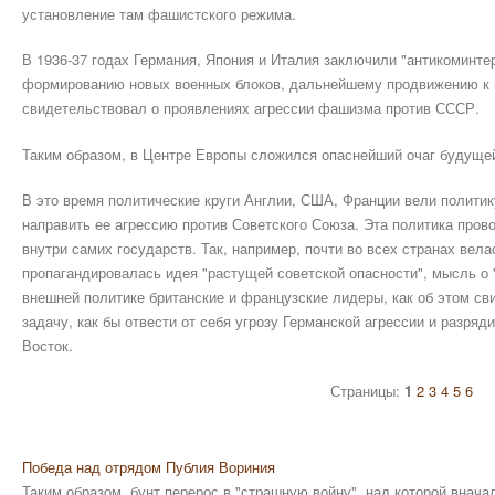
установление там фашистского режима.
В 1936-37 годах Германия, Япония и Италия заключили "антикоминте
формированию новых военных блоков, дальнейшему продвижению к 
свидетельствовал о проявлениях агрессии фашизма против СССР.
Таким образом, в Центре Европы сложился опаснейший очаг будуще
В это время политические круги Англии, США, Франции вели полити
направить ее агрессию против Советского Союза. Эта политика прово
внутри самих государств. Так, например, почти во всех странах вел
пропагандировалась идея "растущей советской опасности", мысль о 
внешней политике британские и французские лидеры, как об этом с
задачу, как бы отвести от себя угрозу Германской агрессии и разряд
Восток.
Страницы:
1
2
3
4
5
6
Победа над отрядом Публия Вориния
Таким образом, бунт перерос в "страшную войну", над которой внача