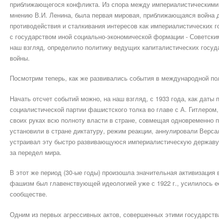
приближающегося конфликта. Из спора между империалистическими 
мнению В.И. Ленина, была первая мировая, приближающаяся война 
противодействия и сталкивания интересов как империалистических го
с государством иной социально-экономической формации - Советски
наш взгляд, определило политику ведущих капиталистических госуд
войны.
Посмотрим теперь, как же развивались события в международной по
Начать отсчет событий можно, на наш взгляд, с 1933 года, как даты 
социалистической партии фашистского толка во главе с А. Гитлером,
своих руках всю полноту власти в стране, совмещая одновременно 
установили в стране диктатуру, режим реакции, аннулировали Верса
устраивал эту быстро развивающуюся империалистическую державу, 
за передел мира.
В этот же период (30-ые годы) произошла значительная активизация 
фашизм был главенствующей идеологией уже с 1922 г., усилилось е
сообществе.
Одним из первых агрессивных актов, совершенных этими государствам