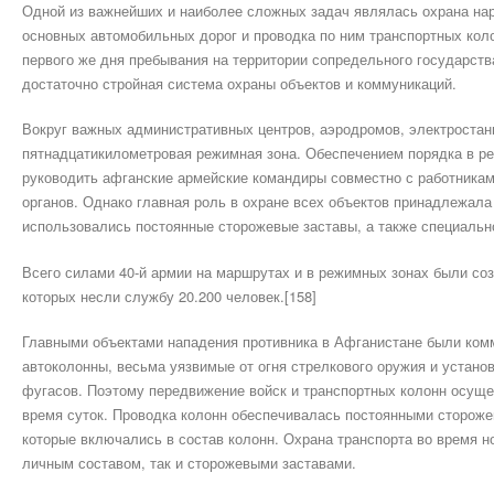
Одной из важнейших и наиболее сложных задач являлась охрана нар
основных автомобильных дорог и проводка по ним транспортных кол
первого же дня пребывания на территории сопредельного государства
достаточно стройная система охраны объектов и коммуникаций.
Вокруг важных административных центров, аэродромов, электростан
пятнадцатикилометровая режимная зона. Обеспечением порядка в р
руководить афганские армейские командиры совместно с работника
органов. Однако главная роль в охране всех объектов принадлежала
использовались постоянные сторожевые заставы, а также специаль
Всего силами 40-й армии на маршрутах и в режимных зонах были со
которых несли службу 20.200 человек.[158]
Главными объектами нападения противника в Афганистане были ком
автоколонны, весьма уязвимые от огня стрелкового оружия и устан
фугасов. Поэтому передвижение войск и транспортных колонн осущ
время суток. Проводка колонн обеспечивалась постоянными стороже
которые включались в состав колонн. Охрана транспорта во время н
личным составом, так и сторожевыми заставами.