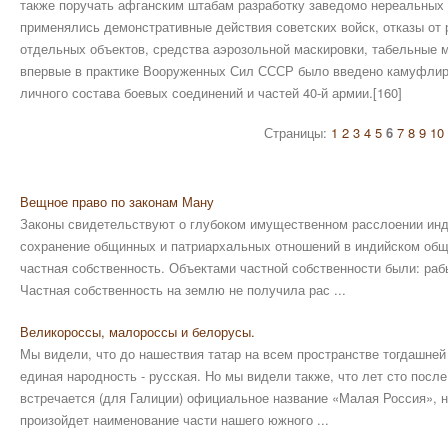
также поручать афганским штабам разработку заведомо нереальных
применялись демонстративные действия советских войск, отказы от 
отдельных объектов, средства аэрозольной маскировки, табельные 
впервые в практике Вооруженных Сил СССР было введено камуфлир
личного состава боевых соединений и частей 40-й армии.[160]
Страницы:
1
2
3
4
5
6
7
8
9
10
Вещное право по законам Ману
Законы свидетельствуют о глубоком имущественном расслоении инд
сохранение общинных и патриархальных отношений в индийском общ
частная собственность. Объектами частной собственности были: рабы
Частная собственность на землю не получила рас ...
Великороссы, малороссы и белорусы.
Мы видели, что до нашествия татар на всем пространстве тогдашней
единая народность - русская. Но мы видели также, что лет сто после
встречается (для Галиции) официальное название «Малая Россия», н
произойдет наименование части нашего южного ...