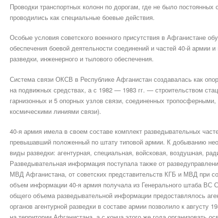
Проводки транспортных колонн по дорогам, где не было постоянных 
проводились как специальные боевые действия.
Особые условия советского военного присутствия в Афганистане об
обеспечения боевой деятельности соединений и частей 40-й армии и 
разведки, инженерного и тылового обеспечения.
Система связи ОКСВ в Республике Афганистан создавалась как опор
на подвижных средствах, а с 1982 — 1983 гг. — строительством стац
гарнизонных и 5 опорных узлов связи, соединенных тропосферными,
космическими линиями связи).
40-я армия имела в своем составе комплект разведывательных част
превышавший положенный по штату типовой армии. К добыванию не
виды разведки: агентурная, специальная, войсковая, воздушная, рад
Разведывательная информация поступала также от разведуправлени
МВД Афганистана, от советских представительств КГБ и МВД при с
объем информации 40-я армия получала из Генерального штаба ВС
общего объема разведывательной информации предоставлялось аген
органов агентурной разведки в составе армии позволило к августу 19
на территории Афганистана, а с конца этого же года организовать о