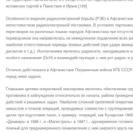
исламских партий в Пакистане и Иране.[159]
Особенности ведения радиоэлектронной борьбы (РЭБ) в Афганистан
непостоянством радиоэлектронной обстановки. В условиях партизан
переговоров на различных языках народов Афганистана при отсутств
переводчиков она направлялась на немедленное подавление всех ра
наиболее ответственные периоды боевых действий (при ударе авиац
десантов и т.д.). Исключением являлись радиосети, находившиеся н
особого назначения (ОсН) и взаимодействующих с ним рот радио- и 
Отлично действовали в Афганистане Пограничные войска КГБ СССР
перед ними задачи.
Главными целями оперативной маскировки являлись обеспечение скр
противника в заблуждение относительно их начала, района проведени
действий и решаемых задач. Наиболее сложной проблемой оператив
замыслов и планов операций, проводимых совместно с группировкам
целях при подготовке таких, к примеру, операций, как Кунарская 1985
«Джавара» в 1986 г. и «Магистраль» в 1987 г., одновременно готови
ложный для преднамеренного ознакомления с ним широкого круга ли