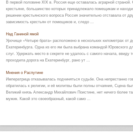
В первой половине XIX в. Россия еще оставалась аграрной страной
крестьяне, большинство которых принадлежало помещикам и находил
решении крестьянского вопроса Россия значительно отставала от др
зависимость крестьян от помещиков и, следо ...
Над Ганиной ямой
Урочище «Четыре брата» расположено в нескольких километрах от д
Екатеринбурга. Одна из его ям была выбрана командой Юровского дл
слуг. Удержать место в секрете не удалось с самого начала, ввиду 
проходила дорога на Екатеринбург, рано ут ...
Мнения о Распутине
Императрица отказывалась подчиняться судьбе. Она непрестанно го
обратилась к религии, и её молитвы были полны отчаяния, Сцена бы
Великий князь Александр Михайлович Поистине, нет ничего более та
мужик. Какой это своеобразный, какой само ...