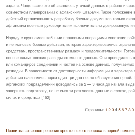
задачи. Чаще всего это объяснялось утечкой данных о районе и сро
совместном планировании с афганскими штабами. Такое положение 
действий организовывать разработку боевых документов только сил
афганским военным руководителям исключительно дозированную ин
Наряду с крупномасштабными плановыми операциями советские войс
и неплановые боевые действия, которые характеризовались огранич
средствам, пространственному размаху и продолжительности. Готови
основе самых свежих разведывательные данных. Они проводились 
или командиров соединений и частей на основе данных, получаемых 
разведки. В зависимости от достоверности информации и характера
действия начинались через один-три дня после обнаружения целей. 
афганских подразделений доводились за 2 — 3 часа до начала выдв
завершить подготовку, но не смогли разгласить данные о сроках, р
силах и средствах.[152]
Страницы:
1
2
3
4
5
6
7
8
9
Правительственное решение крестьянского вопроса в первой половин