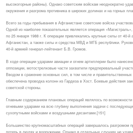
высокогорные районы). Однако советским войскам неоднократно уда
окружения и разгрома противника в широких долинах и на горных пла
Всего за годы пребывания в Афганистане советские войска участвов
Одной из наиболее показательных является операция «Магистраль», 
по 25 января 1988 г. К операции привлекались крупные силы от 40-й
Афганистан, а также силы и средства МВД и МГБ республики. Рук
40-й армией генерал-лейтенант Б.В. Громов.
В ходе операции ударами авиации и огнем артиллерии было нанесе
оппозиции, мотострелковые части захватили предперевальный участ
Вводом в сражение основных сил, в том числе и правительственных 
обеспечена проводка колонн из Гардеза в Хост. Боевые действия з
советской стороны.
Главным содержанием плановых операций являлось по возможности
огневыми ударами на всю глубину выполнения задачи с последующи
сухопутными войсками и воздушными десантами.[151]
Большинство крупномасштабных операций завершалось разгромом п
потерь в людях и вооружении. Однако в отдельных случаях не уда