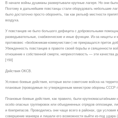
В начале войны душманы развертывали крупные лагеря. Но они были
Поэтому в дальнейшем повстанцы стали оборудовать небольшие лаге
было достаточно просто оборонять, так как рельеф местности препятс
воздуха.
У повстанцев не было большого дефицита с добровольными помощн
разведывательные, снабженческие и иные функции. Из-за нищеты и 
противовес «безбожникам-коммунистам») не прекращался приток доб
Убежденность повстанцев в правоте своей борьбы и священности во
отношение к собственной смерти, неприхотливость — эти качества 
[150]
Действия ОКСВ.
Условно боевые действия, которые вели советские войска на террит
плановые (проводимые по утвержденным министром обороны СССР п
Плановые боевые действия, как правило, были крупномасштабными 
особо опасных группировок или объединенных отрядов оппозиции, ли
и боеприпасов. Проводились они чаще всего в районах, где условия
совершение маневра и лишали его возможности выйти из-под удара 