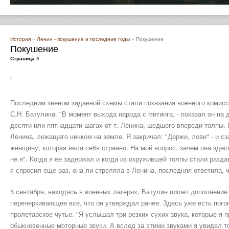
История
»
Ленин - покушение и последние годы
» Покушение
Покушение
Страница 3
Последним звеном заданной схемы стали показания военного комисс
С.Н. Батулина. "В момент выхода народа с митинга, - показал он на д
десяти или пятнадцати шагах от т. Ленина, шедшего впереди толпы. 
Ленина, лежащего ничком на земле. Я закричал: "Держи, лови" - и 
женщину, которая вела себя странно. На мой вопрос, зачем она здесь
не я". Когда я ее задержал и когда из окружившей толпы стали разда
я спросил еще раз, она ли стреляла в Ленина, последняя ответила, чт
5 сентября, находясь в военных лагерях, Батулин пишет дополнени
перечеркивающее все, что он утверждал ранее. Здесь уже есть погон
пролетарское чутье. "Я услышал три резких сухих звука, которые я 
обыкновенные моторные звуки. А вслед за этими звуками я увидел т