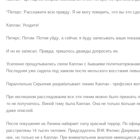
"Петерс: Расскажите всю правду. Я не могу поверить, что вы это сд
Каплан: Уходите!
Петерс: Потом. Потом уйду, а сейчас я буду записывать ваши показан
И он их записал. Правда, пришлось дважды допросить ее.
Усиленно прощупывались связи Каплан с бывшими политкаторжанами
Последняя уже сидела под замком после июльского восстания левых
Параллельно Скрыпник разрабатывает линию Каплан - профсоюз ж
При неспешном расследовании все эти линии можно было признать п
то не получилось. Виной тому была Каплан. Она не только больше н
даже опасной.
После покушения на Ленина набирает силу красный террор. По офиц
расстреляны 14 тысяч человек. Председатель ВЧК Феликс Дзержинс
них, но только не к Каплан. При внимательном анализе имеющихся 