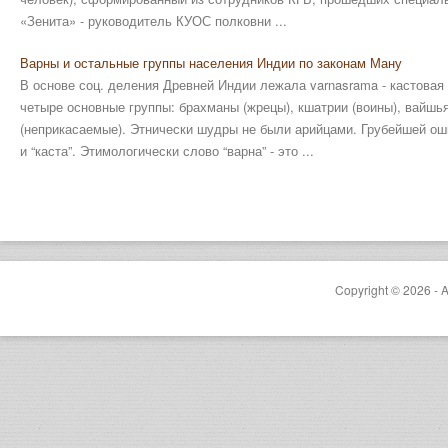
«Зенита» - руководитель КУОС полковни ...
Варны и остальные группы населения Индии по законам Ману
В основе соц. деления Древней Индии лежала varnasrama - кастовая
четыре основные группы: брахманы (жрецы), кшатрии (воины), вайшь
(неприкасаемые). Этнически шудры не были арийцами. Грубейшей ош
и “каста”. Этимологически слово “варна” - это ...
Copyright © 2026 - A