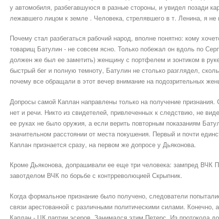
у автомобиля, разбегавшуюся в разные стороны, и увидел позади ка
лежавшего лицом к земле . Человека, стрелявшего в т. Ленина, я не 
Почему стал разбегаться рабочий народ, вполне понятно: кому хочет
товарищ Батулин - не совсем ясно. Только побежал он вдоль по Серпу
должен же был ее заметить) женщину с портфелем и зонтиком в рук
быстрый бег и полную темноту, Батулин не столько разглядел, скольк
почему все обращали в этот вечер внимание на подозрительных же
Допросы самой Каплан направлены только на получение признания. 
нет и речи. Никто из свидетелей, привлеченных к следствию, не вид
ее руках не было оружия, а если верить повторным показаниям Бату
значительном расстоянии от места покушения. Первый и почти единс
Каплан признается сразу, на первом же допросе у Дьяконова.
Кроме Дьяконова, допрашивали ее еще три человека: зампред ВЧК П
завотделом ВЧК по борьбе с контрреволюцией Скрыпник.
Когда формальное признание было получено, следователи попытали
связи арестованной с различными политическими силами. Конечно, 
Каплан - ЦК партии эсеров. Занимался этим Петерс. Из протокола до