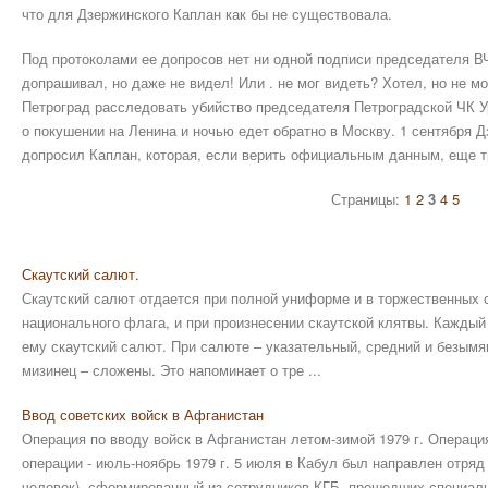
что для Дзержинского Каплан как бы не существовала.
Под протоколами ее допросов нет ни одной подписи председателя ВЧК
допрашивал, но даже не видел! Или . не мог видеть? Хотел, но не мо
Петроград расследовать убийство председателя Петроградской ЧК Ур
о покушении на Ленина и ночью едет обратно в Москву. 1 сентября Д
допросил Каплан, которая, если верить официальным данным, еще т
Страницы:
1
2
3
4
5
Скаутский салют.
Скаутский салют отдается при полной униформе и в торжественных с
национального флага, и при произнесении скаутской клятвы. Каждый 
ему скаутский салют. При салюте – указательный, средний и безым
мизинец – сложены. Это напоминает о тре ...
Ввод советских войск в Афганистан
Операция по вводу войск в Афганистан летом-зимой 1979 г. Операци
операции - июль-ноябрь 1979 г. 5 июля в Кабул был направлен отряд 
человек), сформированный из сотрудников КГБ, прошедших специал