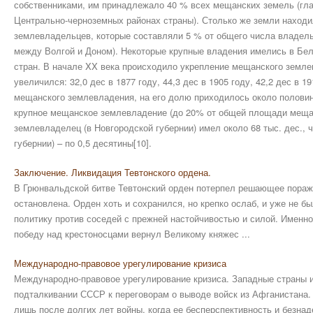
собственниками, им принадлежало 40 % всех мещанских земель (гла
Центрально-черноземных районах страны). Столько же земли находи
землевладельцев, которые составляли 5 % от общего числа владель
между Волгой и Доном). Некоторые крупные владения имелись в Бел
стран. В начале XX века происходило укрепление мещанского земл
увеличился: 32,0 дес в 1877 году, 44,3 дес в 1905 году, 42,2 дес в 1
мещанского землевладения, на его долю приходилось около полови
крупное мещанское землевладение (до 20% от общей площади меща
землевладелец (в Новгородской губернии) имел около 68 тыс. дес., 
губернии) – по 0,5 десятины[10].
Заключение. Ликвидация Тевтонского ордена.
В Грюнвальдской битве Тевтонский орден потерпел решающее пораж
остановлена. Орден хоть и сохранился, но крепко ослаб, и уже не б
политику против соседей с прежней настойчивостью и силой. Именно
победу над крестоносцами вернул Великому княжес ...
Международно-правовое урегулирование кризиса
Международно-правовое урегулирование кризиса. Западные страны
подталкивании СССР к переговорам о выводе войск из Афганистана.
лишь после долгих лет войны, когда ее бесперспективность и безнад