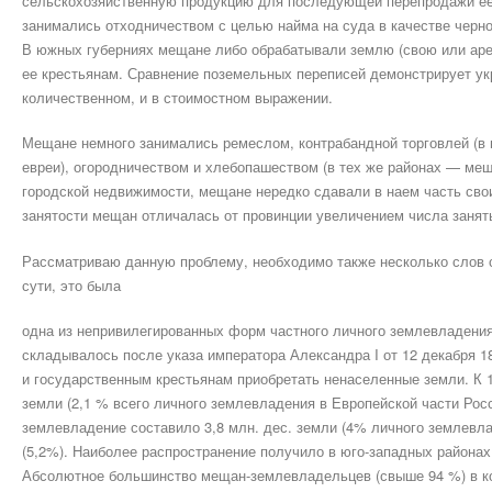
сельскохозяйственную продукцию для последующей перепродажи ее
занимались отходничеством с целью найма на суда в качестве черно
В южных губерниях мещане либо обрабатывали землю (свою или аре
ее крестьянам. Сравнение поземельных переписей демонстрирует у
количественном, и в стоимостном выражении.
Мещане немного занимались ремеслом, контрабандной торговлей (в
евреи), огородничеством и хлебопашеством (в тех же районах — ме
городской недвижимости, мещане нередко сдавали в наем часть сво
занятости мещан отличалась от провинции увеличением числа занят
Рассматриваю данную проблему, необходимо также несколько слов 
сути, это была
одна из непривилегированных форм частного личного землевладени
складывалось после указа императора Александра I от 12 декабря 
и государственным крестьянам приобретать ненаселенные земли. К 1
земли (2,1 % всего личного землевладения в Европейской части Росс
землевладение составило 3,8 млн. дес. земли (4% личного землевлад
(5,2%). Наиболее распространение получило в юго-западных районах
Абсолютное большинство мещан-землевладельцев (свыше 94 %) в к