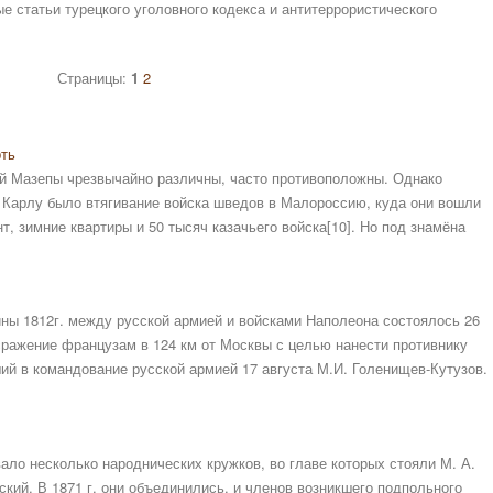
е статьи турецкого уголовного кодекса и антитеррористического
Страницы:
1
2
рть
ий Мазепы чрезвычайно различны, часто противоположны. Однако
 Карлу было втягивание войска шведов в Малороссию, куда они вошли
, зимние квартиры и 50 тысяч казачьего войска[10]. Но под знамёна
ны 1812г. между русской армией и войсками Наполеона состоялось 26
сражение французам в 124 км от Москвы с целью нанести противнику
й в командование русской армией 17 августа М.И. Голенищев-Кутузов.
овало несколько народнических кружков, во главе которых стояли М. А.
вский. В 1871 г. они объединились, и членов возникшего подпольного