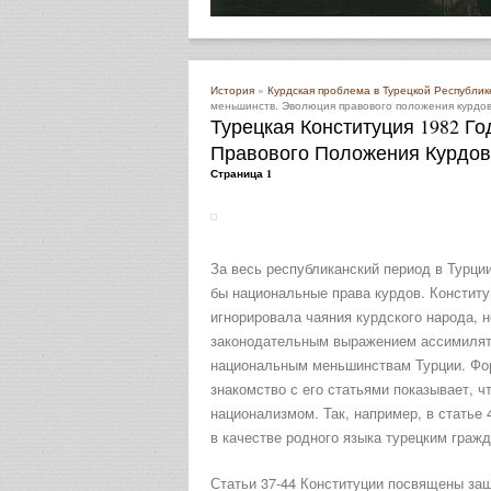
История
»
Курдская проблема в Турецкой Республике 
меньшинств. Эволюция правового положения курдов
Турецкая Конституция 1982 
Правового Положения Курдов
Страница 1
За весь республиканский период в Турции
бы национальные права курдов. Конституц
игнорировала чаяния курдского народа, н
законодательным выражением ассимилято
национальным меньшинствам Турции. Фор
знакомство с его статьями показывает, ч
национализмом. Так, например, в статье 
в качестве родного языка турецким граж
Статьи 37-44 Конституции посвящены за