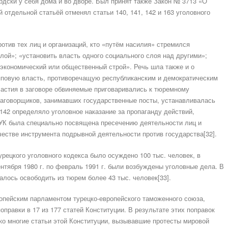
рдски у себя дома и во дворе. Был принят также Закон № 3713 «О
й отдельной статьёй отменял статьи 140, 141, 142 и 163 уголовного
отив тех лиц и организаций, кто «путём насилия» стремился
лой»; «установить власть одного социального слоя над другими»;
экономический или общественный строй». Речь шла также и о
пповую власть, противоречащую республиканским и демократическим
частия в заговоре обвиняемые приговаривались к тюремному
 заговорщиков, занимавших государственные посты, устанавливалась
142 определяло уголовное наказание за пропаганду действий,
 УК была специально посвящена пресечению деятельности лиц и
естве инструмента подрывной деятельности против государства[32].
урецкого уголовного кодекса было осуждено 100 тыс. человек, в
ентября 1980 г. по февраль 1991 г. были возбуждены уголовные дела. В
алось освободить из тюрем более 43 тыс. человек[33].
опейским парламентом турецко-европейского таможенного союза,
оправки в 17 из 177 статей Конституции. В результате этих поправок
ко многие статьи этой Конституции, вызывавшие протесты мировой