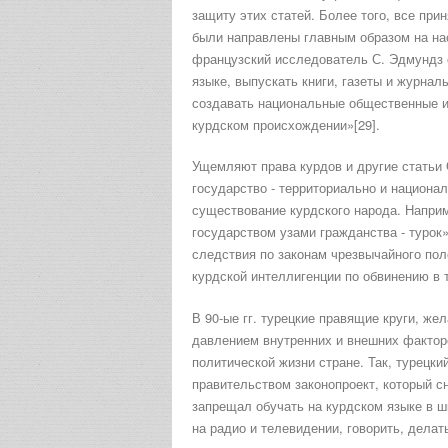
защиту этих статей. Более того, все при
были направлены главным образом на на
французский исследователь С. Эдмундз 
языке, выпускать книги, газеты и журнал
создавать национальные общественные и 
курдском происхождении»[29].
Ущемляют права курдов и другие статьи О
государство - территориально и национал
существование курдского народа. Наприме
государством узами гражданства - турок»
следствия по законам чрезвычайного пол
курдской интеллигенции по обвинению в 
В 90-ые гг. турецкие правящие круги, ж
давлением внутренних и внешних фактор
политической жизни стране. Так, турецки
правительством законопроект, который сн
запрещал обучать на курдском языке в шк
на радио и телевидении, говорить, делат