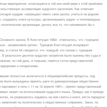
нятые мероприятия, относящиеся в той или иной мере к этой проблеме,
сильственную ассимиляцию курдского населения. Как отмечает
сегодня курдам «запрещают иметь свои школы, учиться на родном
ы, создавать очаги культуры, организовывать радио- и телепередачи,
политические организации, делать все то, что напоминало бы о
сновного закона. В Конституции 1982г. отмечалось, что «турецкое
ьно - независимое целое». Турецкая Конституция игнорирует
р, в статье 54 говорится, что «каждый, кто связан с турецким
. В результате десятки курдских патриотов были казнены без суда и
ожения, по сей день, в тюрьмах томятся сотни представителей
терроризме и сепаратизме.
елавшие полностью включиться в общеевропейские процессы, под
ов были вынуждены принять шаги по демократизации общественно-
й парламент в ночь с 11 на 12 апреля 1991г., принял представленный
имал запрет на использование курдского языка. Правда, как и прежде,
олах, не разрешалось издавать на нем газеты и книги, вести передачи
ь заявления на политических и общественных собраниях. Закон, по