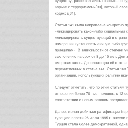
существу, разрешал лишь говорить по-ку
борьбе с терроризмом»[30], который свое
кодекса[31].
Статья 141 была направлена конкретно пр
«ликвидировать какой-либо социальный с
«ликвидировать существующий в стране 
намерении «установить личную либо гру
принципам». В зависимости от степени у
заключению на срок от 8 до 15 лет. Для
смертная казнь. Дополняющая её статья 
перечисленных в статье 141. Статья 163
организаций, использующих религию вкач
Следует отметить, что по этим статьям т
отношении более 70 тыс. человек, с 12 с
соответствии с новым законом предполаг
Далее, желая добиться ратификации Евр
турецкие власти 26 июля 1995 г. внесли п
Турция стала более демократичной, одна