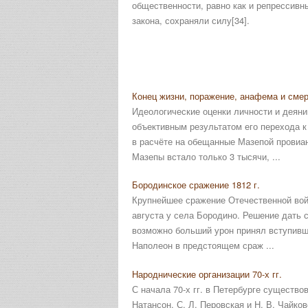
общественности, равно как и репрессивны
закона, сохраняли силу[34].
Конец жизни, поражение, анафема и сме
Идеологические оценки личности и деян
объективным результатом его перехода к
в расчёте на обещанные Мазепой провиант
Мазепы встало только 3 тысячи, ...
Бородинское сражение 1812 г.
Крупнейшее сражение Отечественной вой
августа у села Бородино. Решение дать 
возможно больший урон принял вступивши
Наполеон в предстоящем сраж ...
Народнические организации 70-х гг.
С начала 70-х гг. в Пе­тербурге существ
Натансон, С. Л. Перовская и Н. В. Чайко