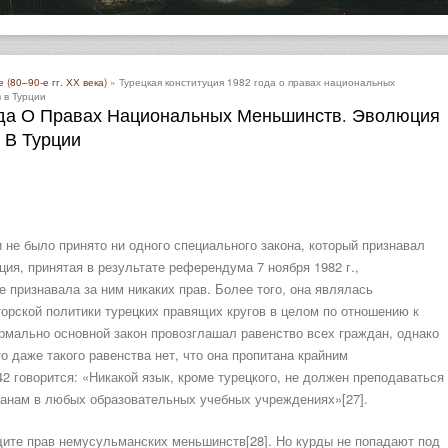
(80–90-е гг. ХХ века)
» Турецкая конституция 1982 года о правах национальных
 в Турции
Года О Правах Национальных Меньшинств. Эволюция
 В Турции
 не было принято ни одного специального закона, который признавал
ия, принятая в результате референдума 7 ноября 1982 г.,
е признавала за ним никаких прав. Более того, она являлась
рской политики турецких правящих кругов в целом по отношению к
мально основной закон провозглашал равенство всех граждан, однако
то даже такого равенства нет, что она пропитана крайним
42 говорится: «Никакой язык, кроме турецкого, не должен преподаваться
данам в любых образовательных учебных учреждениях»[27].
щите прав немусульманских меньшинств[28]. Но курды не попадают под