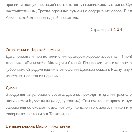
проявили полную неспособность отстоять независимость страны. С
расточительным, Тратил огромные суммы на содержание двора. В 186
Азиз – такой же непригодный правитель.
Страницы:
1
2
3
4
Отношения с Царской семьей
Дата первой личной встречи с императором хорошо известна − 1 нояб
дневнике: «Пили чай с Милицей и Станой. Познакомились с человеко
губернии». Определяющим в отношении Царской семьи к Распутину б
известно, наследник царевич ...
Диван
Заседания августейшего совета, Дивана, проходят в здании, распол
называемом Куббе алты («под куполом»). Сам султан не присутствует
зарешеченное окошко позволяет ему, когда он того желает, инкогнито
собирается не только в Топкапы, но ...
Великая княжна Мария Николаевна