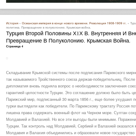
История
»
Османская империя в конце нового времени. Революция 1908-1909 гг.
» Тур
политика. Превращение в полуколонию. Крымская война.
Турция Второй Половины Х1Х В. Внутренняя И Вн
Превращение В Полуколонию. Крымская Война.
Страница 4
Складывание Крымской системы после подписания Парижского мирн
так называемого Тройственного союза держав-победительниц. После
дипломатия вновь подняла вопрос о необходимости заключения союз
гарантией целостности Турции. Это соглашение должно было быть ц
Парижский мир, подписанный 30 марта 1856 г., еще более ухудшил 
турки выглядели как победители. По Парижскому трактату Россия 
лишена права содержать военный флот на Черном море. Султан сох
Молдавией и Валахией. Но все эти выгоды были мнимыми. Поражени
Турции. Так контроль над Молдавией, Сербией и Валахией оказался м
Молдавия и Валахия объединились и образовали новое государство