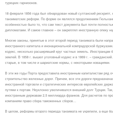
турецких гарнизонов.
18 февраля 1856 года был обнародован новый султанский рескрипт, 
танзиматских реформ. По форме он являлся продолжением Гюльхани
особенностью было то, что сам текст документа был почти полност
дипломатами. И самое главное – он закреплял иностранную опеку на
Многие законы, принятые в этот второй период танзимата были напр
иностранного капитала и инонациональной компрадорской буржуазии
кодекс, несколько расширявший круг частных земель. Иностранцам 
землей. В 1858 г. вышел уголовный кодекс и в 1869 г. – гражданский
старые, в том числе и шариатские нормы, с некоторыми новациями.
В эти же годы Порта предоставила иностранным капиталистам ряд о
строительство железных дорог. Причем, все эти дороги предназнач
иностранной торговли и стратегических интересов европейских держ
путями к портам. Неуклонно увеличивался внешний долг Турции. Так,
иностранным державам 2,5 миллиарда франков. Для расчетов по пр
компаниям право сбора таможенных сборов…
В целом, реформы второго периода танзимата не укрепили, а еще б