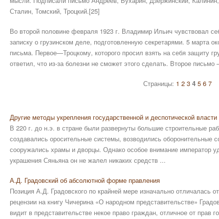
мысли. Подписали письмо Андреев, Бухарин, Дзержинский, Калинин,
Сталин, Томский, Троцкий.[25]
Во второй половине февраля 1923 г. Владимир Ильич чув­ствовал с
записку о грузинском деле, подготовленную секретарями. 5 марта о
письма. Первое—Троцкому, которого просил взять на себя защиту гру
ответил, что из-за болезни не сможет этого сделать. Второе письмо
Страницы:
1
2
3
4
5
6
7
Другие методы укрепления государственной и деспотической власти
В 220 г. до н.э. в стране были развернуты большие строительные ра
создавались оросительные системы, возводились оборонительные с
сооружались храмы и дворцы. Однако особое внимание император уд
украшения Сяньяна он не жалел никаких средств ...
А.Д. Градовский об абсолютной форме правления
Позиция А.Д. Градовского по крайней мере изначально отличалась от
рецензии на книгу Чичерина «О народном представительстве» Градовс
видит в представительстве некое право граждан, отличное от прав 