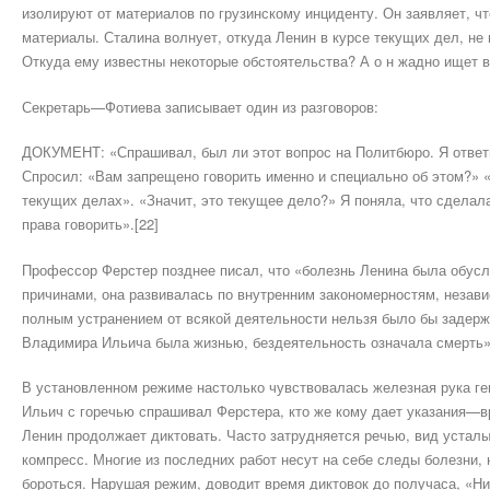
изолируют от материалов по грузинскому инциденту. Он за­являет, чт
материалы. Стали­на волнует, откуда Ленин в курсе текущих дел, не
Откуда ему известны некоторые обстоя­тельства? А о н жадно ищет в
Секретарь—Фотиева записывает один из разговоров:
ДОКУМЕНТ: «Спрашивал, был ли этот вопрос на Полит­бюро. Я ответи
Спро­сил: «Вам запрещено говорить именно и специально об этом?» «
текущих делах». «Зна­чит, это текущее дело?» Я поняла, что сделал
права говорить».[22]
Профессор Ферстер позднее писал, что «болезнь Ленина бы­ла обус
причинами, она развивалась по внутренним закономерностям, незав
полным устранением от вся­кой деятельности нельзя было бы задерж
Владимира Ильича была жизнью, бездеятельность означала смерть».
В установленном режиме настолько чувствовалась железная рука ге
Ильич с горечью спрашивал Ферстера, кто же кому дает указания—в
Ленин продолжает диктовать. Часто затрудняется речью, вид усталый
компресс. Многие из последних работ несут на себе следы болезни, 
бороться. Нарушая режим, доводит время диктовок до полу­часа, «Ни