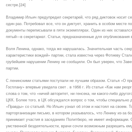
сестре.[24]
Владимир Ильич предупредил секретарей, что ряд диктовок носит се
один раз. По­требовал все, что он диктует, хранить в особом месте п
документы переписывали в пяти экземплярах. Один из них оставался 
пятый—в секретариат. Статьи, предназна­ченные для опубликования 
Воля Ленина, однако, тогда же нарушалась. Значительная часть сек
характеристики вождей» партии, стала известна через Фотиеву Стал
грубейшем нарушении Ленину не сообщи­ли. Он был уверен, что Заве
партии.
С ленинскими статьями поступали не лучшим образом. Статья «О п
Госплану» впер­вые увидела свет . в 1956 г. Из статьи «Как нам ре
слова о том, что «ничей авторитет, ни генсека, ни какого-либо друг
ЦКК. Более того, в ЦК обсуждался вопрос о том, чтобы специально 
«Правды» со статьей. Но Ильич узнал об этом и настоял на своем. 
парторганизации письмо, в котором указывалось, что Ленину из-за бол
принимает участия в заседаниях Политбюро, не имеет информации. 
умственной бездеятельности, врачи сочли возможным разрешить ему 