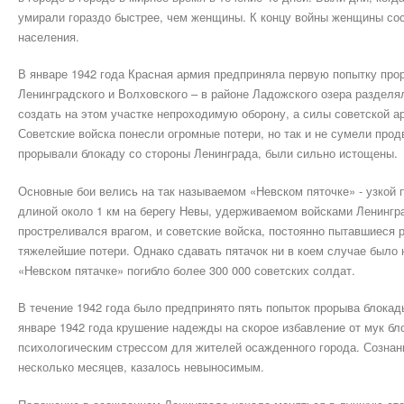
умирали гораздо быстрее, чем женщины. К концу войны женщины сос
населения.
В январе 1942 года Красная армия предприняла первую попытку про
Ленинградского и Волховского – в районе Ладожского озера разделя
создать на этом участке непроходимую оборону, а силы советской а
Советские войска понесли огромные потери, но так и не сумели про
прорывали блокаду со стороны Ленинграда, были сильно истощены.
Основные бои велись на так называемом «Невском пяточке» - узкой 
длиной около 1 км на берегу Невы, удерживаемом войсками Ленингр
простреливался врагом, и советские войска, постоянно пытавшиеся 
тяжелейшие потери. Однако сдавать пятачок ни в коем случае было не
«Невском пятачке» погибло более 300 000 советских солдат.
В течение 1942 года было предпринято пять попыток прорыва блокад
январе 1942 года крушение надежды на скорое избавление от мук б
психологическим стрессом для жителей осажденного города. Сознани
несколько месяцев, казалось невыносимым.