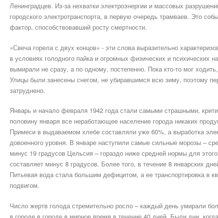
Ленинградцев. Из-за нехватки электроэнергии и массовых разрушени
городского электротранспорта, в первую очередь трамваев. Это соб
фактор, способствовавший росту смертности.
«Свеча горела с двух концов» - эти слова выразительно характериз
в условиях голодного пайка и огромных физических и психических н
вымирали не сразу, а по одному, постепенно. Пока кто-то мог ходить
Улицы были занесены снегом, не убиравшимся всю зиму, поэтому пе
затруднено.
Январь и начало февраля 1942 года стали самыми страшными, крит
половину января все неработающее население города никаких проду
Примеси в выдаваемом хлебе составляли уже 60%, а выработка элек
довоенного уровня. В январе наступили самые сильные морозы – ср
минус 19 градусов Цельсия – гораздо ниже средней нормы для этого
составляет минус 8 градусов. Более того, в течение 8 январских дн
Питьевая вода стала большим дефицитом, а ее транспортировка в к
подвигом.
Число жертв голода стремительно росло – каждый день умирали бол
в городе в городе в мирное время в течение 40 дней. Были дни, ког