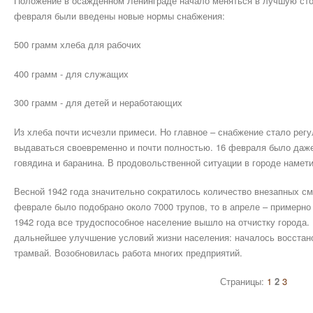
Положение в осажденном Ленинграде начало меняться в лучшую стор
февраля были введены новые нормы снабжения:
500 грамм хлеба для рабочих
400 грамм - для служащих
300 грамм - для детей и неработающих
Из хлеба почти исчезли примеси. Но главное – снабжение стало рег
выдаваться своевременно и почти полностью. 16 февраля было даж
говядина и баранина. В продовольственной ситуации в городе намет
Весной 1942 года значительно сократилось количество внезапных сме
феврале было подобрано около 7000 трупов, то в апреле – примерно 6
1942 года все трудоспособное население вышло на отчистку города.
дальнейшее улучшение условий жизни населения: началось восстан
трамвай. Возобновилась работа многих предприятий.
Страницы:
1
2
3