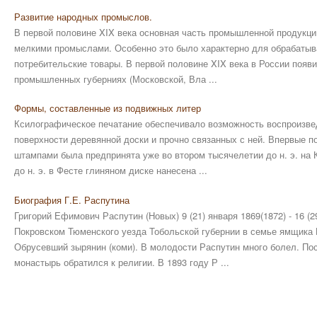
Развитие народных промыслов.
В первой половине XIX века основная часть промышленной продукци
мелкими промыслами. Особенно это было характерно для обрабат
потребительские товары. В первой половине XIX века в России появ
промышленных губерниях (Московской, Вла ...
Формы, составленные из подвижных литер
Ксилографическое печатание обеспечивало возможность воспроизвед
поверхности деревянной доски и прочно связанных с ней. Впервые 
штампами была предпринята уже во втором тысячелетии до н. э. на К
до н. э. в Фесте глиняном диске нанесена ...
Биография Г.Е. Распутина
Григорий Ефимович Распутин (Новых) 9 (21) января 1869(1872) - 16 (2
Покровском Тюменского уезда Тобольской губернии в семье ямщика
Обрусевший зырянин (коми). В молодости Распутин много болел. По
монастырь обратился к религии. В 1893 году Р ...