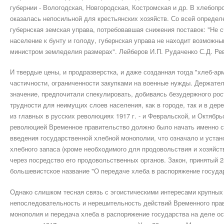
губернии - Вологодская, Новгородская, Костромская и др. В хлебоп
оказалась непосильной для крестьянских хозяйств. Со всей определ
губернская земская управа, потребовавшая снижения поставок: "Не с
население к бунту и голоду, губернская управа не находит возможны
министром земледелия размерах". Лейберов И.П. Рудаченко С.Д. Ре
И твердые цены, и продразверстка, и даже созданная тогда "хлеб-ар
частичности, ограниченности закупками на военные нужды. Держате
значение, предпочитали спекулировать, добиваясь безудержного рос
трудности для неимущих слоев населения, как в городе, так и в дер
из главных в русских революциях 1917 г. - и Февральской, и Октябр
революцией Временное правительство должно было начать именно с 
введения государственной хлебной монополии, что означало и устан
хлебного запаса (кроме необходимого для продовольствия и хозяйс
через посредство его продовольственных органов. Закон, принятый 2
большевистское название "О передаче хлеба в распоряжение государ
Однако слишком тесная связь с эгоистическими интересами крупных
непоследовательность и нерешительность действий Временного прав
монополия и передача хлеба в распоряжение государства на деле о