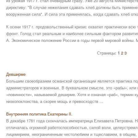
из урожая 1917 г. стал очевидным сразу. Уже 20 августа Министерс
директиву: "В случае нежелания сдавать хлеб должны быть примене
вооруженная сила". И сила эта применялась, когда сдавать хлеб отк
К осени 1917 г. продовольственный кризис охватил практически всю
фронт. Голод стал реальным и наиболее сильным фактором развития
А. Экономическое положение России в годы первой мировой войны. М
Страницы:
1
2
3
Девширме
Большим своеобразием османской организации является практика п
администраторов и военных. В буквальном смысле, это «рабы», или 
«повинности», называемой деширме. Хотя и означая «раб», термин к
низкопоклонства, а скорее мощь и превосходств ...
Внутренняя политика Екатерины II.
В декабре 1761 года скончалась императрица Елизавета Петровна. На 
отличалась огромной работоспособностью, силой воли, целеустремл
лицемерием, неограниченным честолюбием и тщеславием, в общем,