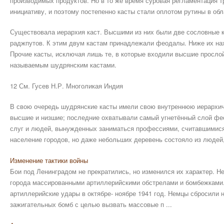
производимых продуктов. Но в то же время суровая регламентация 
инициативу, и поэтому постепенно касты стали оплотом рутины в обл
Существовала иерархия каст. Высшими из них были две сословные ка
раджпутов. К этим двум кастам принадлежали феодалы. Ниже их нах
Прочие касты, исключая лишь те, в которые входили высшие прослой
называемым шудрянским кастами.
12 См. Гусев Н.Р. Многоликая Индия
В свою очередь шудрянские касты имели свою внутреннюю иерархич
высшие и низшие; последние охватывали самый угнетённый слой фе
слуг и людей, вынужденных заниматься профессиями, считавшимися
население городов, но даже небольших деревень состояло из люде
Изменение тактики войны
Бои под Ленинградом не прекратились, но изменился их характер. Н
города массированными артиллерийскими обстрелами и бомбежками
артиллерийские удары в октябре- ноябре 1941 год. Немцы сбросили 
зажигательных бомб с целью вызвать массовые п ...