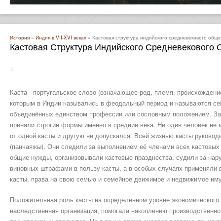
История
»
Индия в VII-XVI веках
» Кастовая структура индийского средневекового обще
Кастовая Структура Индийского Средневекового
Каста - португальское слово (означающее род, племя, происхождени
которым в Индии назывались в феодальный период и называются се
объединённых единством профессии или сословным положением. Зар
приняли строгие формы именно в средние века. Ни один человек не м
от одной касты и другую не допускался. Всей жизнью касты руковод
(панчаяжы). Они следили за выполнением её членами всех кастовых 
общие нужды, организовывали кастовые празднества, судили за нар
виновных штрафами в пользу касты, а в особых случаях применяли в
касты, права на свою семью и семейное движимое и недвижимое им
Положительная роль касты на определённом уровне экономического р
наследственная организация, помогала накоплению производственно