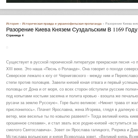
История
»
Историческая правда и украинофильская пропаганда
» Разорение Киева княз
Разорение Киева Князем Суздальским В 1169 Году
Страница 4
Существует в русской героической литературе прекрасная песня «о п
XIII веке. Это наша «Песнь о Роланде». Она говорит о походе северс
Северское лежало к югу от Черниговского - между ним и Переяславск
степи против половцев. Завели князей юная отвага и первый успешн
половцы от Дона и от моря, со всех сторон обступили русские полки
под копытами костьми засеяна и полита кровью - взошла же печалью
русачи за землю Русскую». Горе было великое: «Никнет трава от жал
прислонилось». Плачет Ярославна, жена Игорева, глядя в далекую с
ветер, мое веселье ты по ковылю развеял!» Тогда великий князь кие
орошенное слезами», и стал звать всю родню-князей «вступиться за 
смелого Святославича». Зовет он Ярослава галицкого, Рюрика и Дав
Мстислава волынских и князя Всеволода зовет. «Великий князь Всево