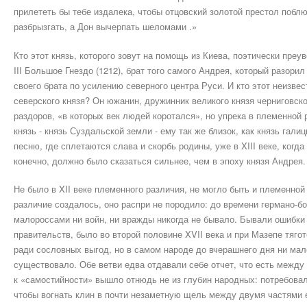
прилететь бы тебе издалека, чтобы отцовский золотой престол поб
разбрызгать, а Дон вычерпать шеломами .»
Кто этот князь, которого зовут на помощь из Киева, поэтически пре
III Большое Гнездо (1212), брат того самого Андрея, который разор
своего брата по усилению северного центра Руси. И кто этот неизве
северского князя? Он южанин, дружинник великого князя черниговско
раздоров, «в которых век людей коротался», но упрека в племенной 
князь - князь Суздальской земли - ему так же близок, как князь гал
песню, где сплетаются слава и скорбь родины, уже в XIII веке, когд
конечно, должно было сказаться сильнее, чем в эпоху князя Андрея.
Не было в XII веке племенного различия, не могло быть и племенной 
различие создалось, оно распри не породило: до времени германо-
малороссами ни войн, ни вражды никогда не бывало. Бывали ошибки 
правительств, было во второй половине XVII века и при Мазепе тяго
ради сословных выгод, но в самом народе до вчерашнего дня ни ма
существовало. Обе ветви едва отдавали себе отчет, что есть между
к «самостийности» вышло отнюдь не из глубин народных: потребовал
чтобы вогнать клин в почти незаметную щель между двумя частями е