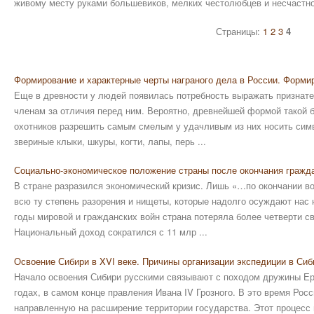
живому месту руками большевиков, мелких честолюбцев и несчастно
Страницы:
1
2
3
4
Формирование и характерные черты награного дела в России. Форми
Еще в древности у людей появилась потребность выражать признате
членам за отличия перед ним. Вероятно, древнейшей формой такой 
охотников разрешить самым смелым у удачливым из них носить симв
звериные клыки, шкуры, когти, лапы, перь ...
Социально-экономическое положение страны после окончания гражда
В стране разразился экономический кризис. Лишь «…по окончании во
всю ту степень разорения и нищеты, которые надолго осуждают нас н
годы мировой и гражданских войн страна потеряла более четверти св
Национальный доход сократился с 11 млр ...
Освоение Сибири в XVI веке. Причины организации экспедиции в Сиб
Начало освоения Сибири русскими связывают с походом дружины Ерм
годах, в самом конце правления Ивана IV Грозного. В это время Ро
направленную на расширение территории государства. Этот процесс 