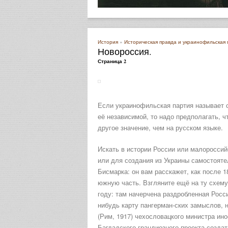
История
»
Историческая правда и украинофильская
Новороссия.
Страница 2
Если украинофильская партия называет 
её независимой, то надо предполагать, ч
другое значение, чем на русском языке.
Искать в истории России или малороссий
или для создания из Украины самостояте
Бисмарка: он вам расскажет, как после 
южную часть. Взгляните ещё на ту схему
году: там начерчена раздробленная Росс
нибудь карту пангерман-ских замыслов, н
(Рим, 1917) чехословацкого министра ино
Багдадского грандиозного проекта созда