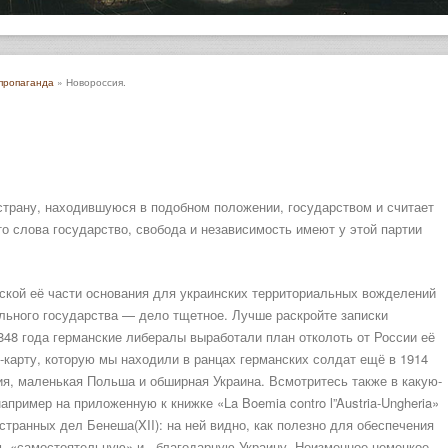
 пропаганда
» Новороссия.
страну, находившуюся в подобном положении, государством и считает
то слова государство, свобода и независимость имеют у этой партии
ской её части основания для украинских территориальных вожделений
льного государства — дело тщетное. Лучше раскройте записки
1848 года германские либералы выработали план отколоть от России её
-карту, которую мы находили в ранцах германских солдат ещё в 1914
ия, маленькая Польша и обширная Украина. Всмотритесь также в какую-
апример на приложенную к книжке «La Boemia contro l”Austria-Ungheria»
странных дел Бенеша(XII): на ней видно, как полезно для обеспечения
ть «самостоятельную» и . благодарную Украину. Неизменное немецкое