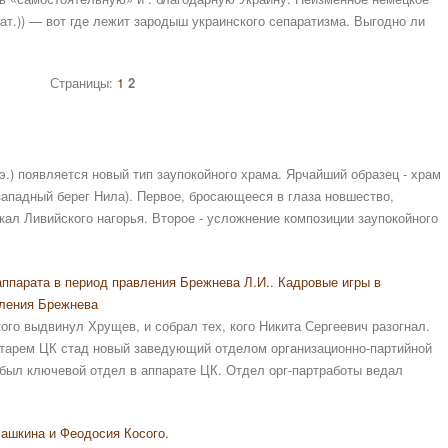
(лат.)) — вот где лежит зародыш украинского сепаратизма. Выгодно ли
Страницы:
1
2
.э.) появляется новый тип заупокойного храма. Ярчайший образец - храм
западный берег Нила). Первое, бросающееся в глаза новшество,
скал Ливийского нагорья. Второе - усложнение композиции заупокойного
ппарата в период правления Брежнева Л.И.. Кадровые игры в
вления Брежнева
ого выдвинул Хрущев, и собрал тех, кого Никита Сергеевич разогнал.
ретарем ЦК стад новый заведующий отделом организационно-партийной
был ключевой отдел в аппарате ЦК. Отдел орг-партработы ведал
Башкина и Феодосия Косого.