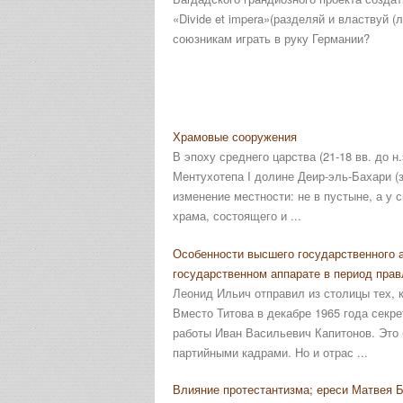
«Divide et impera»(разделяй и властвуй 
союзникам играть в руку Германии?
Храмовые сооружения
В эпоху среднего царства (21-18 вв. до н
Ментухотепа I долине Деир-эль-Бахари (
изменение местности: не в пустыне, а у 
храма, состоящего и ...
Особенности высшего государственного а
государственном аппарате в период пра
Леонид Ильич отправил из столицы тех, к
Вместо Титова в декабре 1965 года сек
работы Иван Васильевич Капитонов. Это 
партийными кадрами. Но и отрас ...
Влияние протестантизма; ереси Матвея 