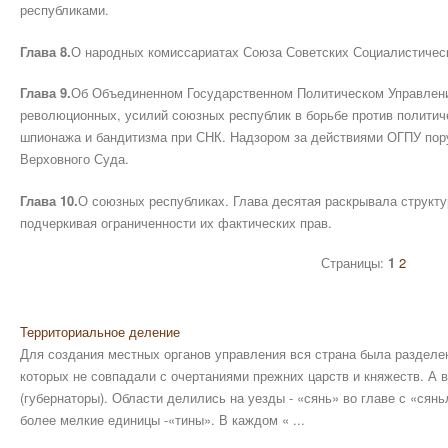
республиками.
Глава 8.
О народных комиссариатах Союза Советских Социалистическ
Глава 9.
Об Объединенном Государственном Политическом Управлени
революционных, усилий союзных республик в борьбе против политич
шпионажа и бандитизма при СНК. Надзором за действиями ОГПУ пор
Верховного Суда.
Глава 10.
О союзных республиках. Глава десятая раскрывала структу
подчеркивая ограниченности их фактических прав.
Страницы:
1
2
Территориальное деление
Для создания местных органов управления вся страна была разделен
которых не совпадали с очертаниями прежних царств и княжеств. А 
(губернаторы). Области делились на уезды - «сянь» во главе с «сяньл
более мелкие единицы -«тины». В каждом « ...