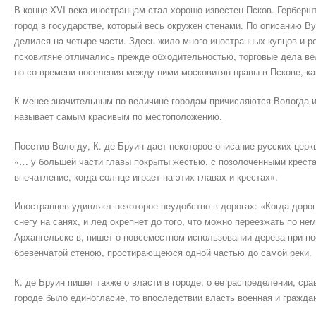
В конце XVI века иностранцам стал хорошо известен Псков. Герберш
город в государстве, который весь окружен стенами. По описанию В
делился на четыре части. Здесь жило много иностранных купцов и р
псковитяне отличались прежде обходительностью, торговые дела вел
но со времени поселения между ними московитян нравы в Пскове, ка
К менее значительным по величине городам причисляются Вологда 
называет самым красивым по местоположению.
Посетив Вологду, К. де Бруин дает некоторое описание русских цер
«… у большей части главы покрыты жестью, с позолоченными креста
впечатление, когда солнце играет на этих главах и крестах».
Иностранцев удивляет некоторое неудобство в дорогах: «Когда дор
снегу на санях, и лед окрепнет до того, что можно переезжать по не
Архангельске в, пишет о повсеместном использовании дерева при по
бревенчатой стеною, простирающеюся одной частью до самой реки.
К. де Бруин пишет также о власти в городе, о ее распределении, ср
городе было единогласие, то впоследствии власть военная и гражда