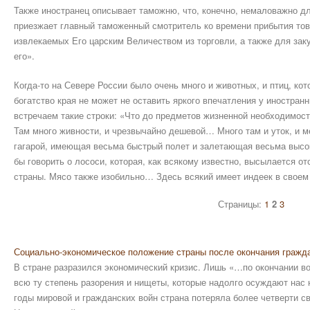
Также иностранец описывает таможню, что, конечно, немаловажно д
приезжает главный таможенный смотритель ко времени прибытия тов
извлекаемых Его царским Величеством из торговли, а также для зак
его».
Когда-то на Севере России было очень много и животных, и птиц, ко
богатство края не может не оставить яркого впечатления у иностранн
встречаем такие строки: «Что до предметов жизненной необходимости
Там много живности, и чрезвычайно дешевой… Много там и уток, и 
гагарой, имеющая весьма быстрый полет и залетающая весьма высок
бы говорить о лососи, которая, как всякому известно, высылается от
страны. Мясо также изобильно… Здесь всякий имеет индеек в своем
Страницы:
1
2
3
Социально-экономическое положение страны после окончания гражда
В стране разразился экономический кризис. Лишь «…по окончании во
всю ту степень разорения и нищеты, которые надолго осуждают нас н
годы мировой и гражданских войн страна потеряла более четверти св