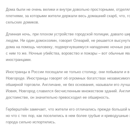
Дома были не очень велики и внутри довольно просторными, отделя
плетнями, за которыми жители держали весь домашний скарб, что, г
сельских домиков.
Длинная ночь, при плохом устройстве городской полиции, давало ш
людям. Ни один домохозяин, говорит Олеарий, не решается высунуть 
дома на помощь человеку, подвергнувшемуся нападению ночных раз
с ним то же. Ночные убийства, воровство и пожары – вот обычные я
иностранцами.
Иностранцы в России посещали не только столицу, они побывали и в 
Новгороде. Иностранцы говорят об огромных богатствах независимог
обширной торговли. Англичане, не без основания, называли его луч
Иовия, Новгород славился бесчисленным множеством зданий. Англич
достоинстве, он значительно превосходил ее обширность.
Герберштейн замечает, что жители его отличались прежде большой м
но что с тех пор, как поселились в нем более грубые и криводушные
города сильно испортились.