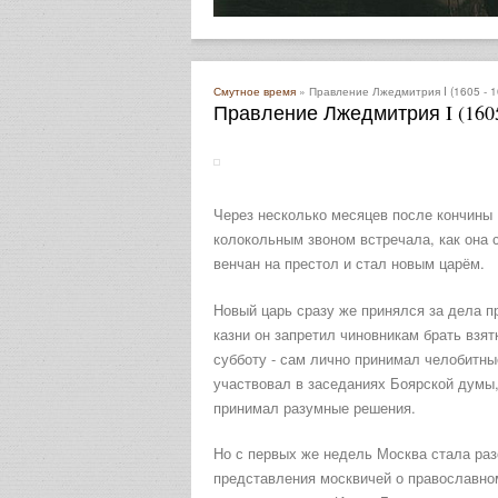
Смутное время
» Правление Лжедмитрия I (1605 - 16
Правление Лжедмитрия I (1605 
Через несколько месяцев после кончины 
колокольным звоном встречала, как она 
венчан на престол и стал новым царём.
Новый царь сразу же принялся за дела п
казни он запретил чиновникам брать взят
субботу - сам лично принимал челобитны
участвовал в заседаниях Боярской думы,
принимал разумные решения.
Но с первых же недель Москва стала раз
представления москвичей о православном