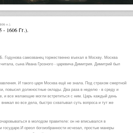
06 гг.).
- 1606 Гг.).
Б. Годунова самозванец торжественно въехал в Москву. Москва
считала, сына Ивана Грозного - царевича Димитрия. Димитрий был
равления. И такого царя Москва ещё не знала. Под страхом смертной
ки, повысил должностные оклады. Два раза в неделю - в среду и
е, и все желающие могли встретиться с ним. Царь каждый день
 вникал во все дела, быстро схватывал суть вопроса и тут же
очаровываться в молодом правителе: он не вписывался в
 государе.И ореол богоизбранности исчезал, простые манеры