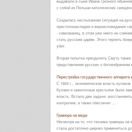
выдавали в сыне Ивана Грозного обыкнов
с собой из Польши католических священн
Создалась неслыханная ситуация на рус
престолонаследия и вероисповедания сво
- самозванец, в этом уже никто не сомне
стать русским царём. Этого терпеть бояр
убит.
Вторая попытка преодолеть Смуту также
представления русских о богоизбранном 
Перестройка государственного аппарата в
С 1924 г., экономическая власть кулако
Кулаки и зажиточные крестьяне были заи
власть. Встало две задачи: восстановит
контролем, а также обеспечит ...
Гравюра на меди
Несмотря на то, что техника гравюры на
стала достаточно широко применяться дл