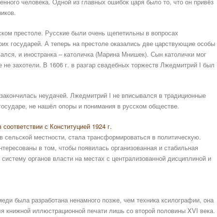
енного человека. Одной из главных ошибок царя было то, что он привёз
иков.
ском престоле. Русские были очень щепетильны в вопросах
их государей. А теперь на престоле оказались две царствующие особы
вался, и иностранка – католичка (Марина Мнишек). Сын католички мог
е не захотели. В 1606 г. в разгар свадебных торжеств Лжедмитрий I был
 закончилась неудачей. Лжедмитрий I не вписывался в традиционные
государе, не нашёл опоры и понимания в русском обществе.
 соответствии с Конституцией 1924 г.
в в сельской местности, стала трансформироваться в политическую.
нтересованы в том, чтобы появилась организованная и стабильная
ь систему органов власти на местах с централизованной дисциплиной и
 меди была разработана ненамного позже, чем техника ксилографии, она
я книжной иллюстрационной печати лишь со второй половины XVI века.