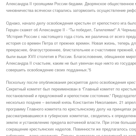
Александра II грозящими России бедами. Дворянское общественное 
чиновничества всячески старались затормозить осуществление реф
Однако, начало делу освобождения крестьян от крепостного ига был
Герцен скажет об Александре II - “Ты победил, Галилеями!” А Черны
“История России с настоящего года столь же различна от всего пред
история со времен Петра от прежних времен. Новая жизнь, теперь д
прекраснее, благоустроеннее, блистательнее и счастливее прежней, 
были выше XVII столетия в России. Благословение, обещанное миро
Александра II счастьем, каким не был увенчан еще никто из государ
совершить освобождение своих подданных.”5
Поскольку после опубликования рескриптов дело освобождения крест
Секретный комитет был переименован в “Главный комитет по кресть
постановлений и предложений и крепостном состоянии.” Председател
несколько позднее – великий князь Константин Николаевич. 21 апрел
программу Главного комитета по крестьянскому делу на принципах 
рассматривавшиеся в губернских комитетах, сводились к определен
землю и установлению предела вотчинной власти. При этом большая
сокращение крестьянских наделов. Повинности же предлагалось сох
губерниях – даже увеличить. Герцен, внимательно следивший за ход