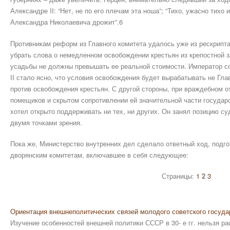
Александре II: “Нет, не по его плечам эта ноша”; “Тихо, ужасно тихо
Александра Николаевича дрожит”.6
Противникам реформ из Главного комитета удалось уже из рескрипта
убрать слова о немедленном освобождении крестьян из крепостной з
усадьбы не должны превышать ее реальной стоимости. Император со
II стало ясно, что условия освобождения будет вырабатывать не Гл
против освобождения крестьян. С другой стороны, при враждебном 
помещиков и скрытом сопротивлении ей значительной части государс
хотел открыто поддерживать ни тех, ни других. Он занял позицию с
двумя точками зрения.
Пока же, Министерство внутренних дел сделало ответный ход, подго
дворянским комитетам, включавшее в себя следующее:
Страницы:
1
2
3
Ориентация внешнеполитических связей молодого советского государ
Изучение особенностей внешней политики СССР в 30- е гг. нельзя рас