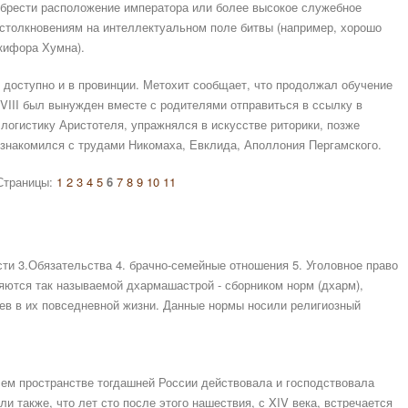
брести расположение императора или более высокое служебное
 столкновениям на интеллектуальном поле битвы (например, хорошо
кифора Хумна).
о доступно и в провинции. Метохит сообщает, что продолжал обучение
 VIII был вынужден вместе с родителями отправиться в ссылку в
логистику Аристотеля, упражнялся в искусстве риторики, позже
ознакомился с трудами Никомаха, Евклида, Аполлония Пергамского.
Страницы:
1
2
3
4
5
6
7
8
9
10
11
ти 3.Обязательства 4. брачно-семейные отношения 5. Уголовное право
яются так называемой дхармашастрой - сборником норм (дхарм),
ев в их повседневной жизни. Данные нормы носили религиозный
сем пространстве тогдашней России действовала и господствовала
ли также, что лет сто после этого нашествия, с XIV века, встречается