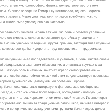
аристотелевскую философию, физику, центральное место в нем
ам. Учебное заведение Григоры существовало, однако, недолго.
лось закрыть. Через два года занятия здесь возобновились, но
ина школа была упразднена окончательно.
ересованность учителя играла важнейшую роль и поэтому увлечение
о с его смертью, если он не оставлял достойных учеников или
ме высших учебных заведений. Другая причина, затруднявшая изучение
, которые всегда были дороги, а труд переписчика — трудоемким.
ийский ученый имел последователей и учеников, в большинстве своем
 об официальном школьном образовании, а о частных кружках мша
в. Важную роль в научных занятиях играло самообразование —
иям способствовал обмен китами (об этом свидетельствует переписка
 Формой духовного обще-получившей особенно широкое
од, были неофициальные литературно-философские сообщества,
 беседы, читались новые произведения, обсуждались волнующие
ктуалов считалось хорошим тоном иметь свой «театр». Именно через
к образованию вышло за традиционные рамки школ, вызывая интерес к
висть и соперничество между учеными группами были и здесь делом