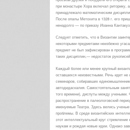
при монастыре Хора включал риторику, 
принадлежало математическим дисциплин
После опалы Метохита в 1328 г. его приш
ненадолго — по приказу Иоанна Кантакуз
Следует отметить, что в Византии заинт
некоторыми предметами неизбежно угасал
предмет не был зафиксирован в програм
таких дисциплин,— недостаток рукописей
Каждый более или менее крупный визант
оставшихся неизвестными. Речь идет не
семинаров, собиравших единомышленнико
автодидаскалия. Самостоятельным занят
того времени), диспуты между учеными.
распространение в палеологовский пери
именуемые Театра. Здесь велись ученые
проблемы. В среде византийских интелле
этот интеллектуальный круг стремление 
наукам и рождая новые идеи. Однако за