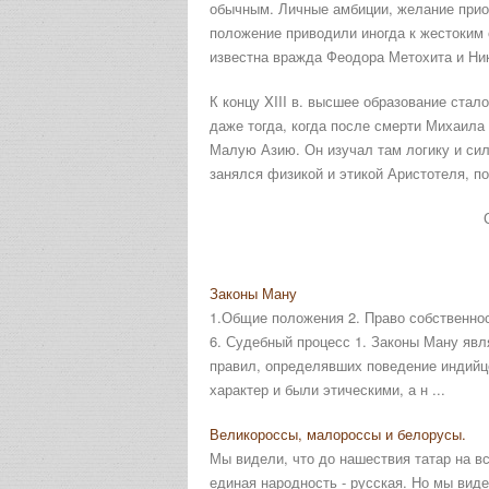
обычным. Личные амбиции, желание прио
положение приводили иногда к жестоким
известна вражда Феодора Метохита и Ни
К концу XIII в. высшее образование стал
даже тогда, когда после смерти Михаила
Малую Азию. Он изучал там логику и сил
занялся физикой и этикой Аристотеля, п
Законы Ману
1.Общие положения 2. Право собственнос
6. Судебный процесс 1. Законы Ману явл
правил, определявших поведение индийц
характер и были этическими, а н ...
Великороссы, малороссы и белорусы.
Мы видели, что до нашествия татар на в
единая народность - русская. Но мы виде