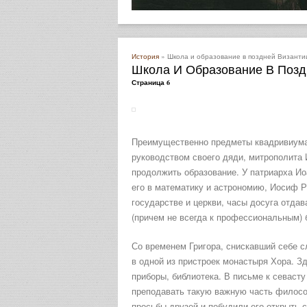
История
» Школа и образование в поздней Византи
Школа И Образование В Позд
Страница 6
Преимущественно предметы квадривиума 
руководством своего дяди, митрополита 
продолжить образование. У патриарха Ио
его в математику и астрономию, Иосиф 
государстве и церкви, часы досуга отда
(причем не всегда к профессиональным) 
Со временем Григора, снискавший себе с
в одной из пристроек монастыря Хора. 
приборы, библиотека. В письме к севаст
преподавать такую важную часть философ
просьбы друзей и побудили его открыть 