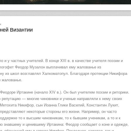
и
ней Византии
и у частных учителей. В конце XIII в. в качестве учителя поэзии и
 логофет Феодор Музалон выплачивал ему жалованье из
дну из школ возглавлял Халкоматопул. Благодаря протекции Никифора
е жалованье.
Феодоре Иртакине (начало XIV в.). Он был учителем поэзии и риторики.
 репутацию — многие чиновники и ученые направляли к нему своих
Метохита Никифор, сын Иоанна Глики Василий, Константин Лукит,
представляют некоторые стороны его жизни. Например, он часто
оддержке то к высшим чиновникам, то к бывшим ученикам, а то и к
но знавшему и ценившему Иртакина: Феодор сообщает о коне и одежде,
ии, обещанной ему в городе Нимфее. Последнее, кажется, так и