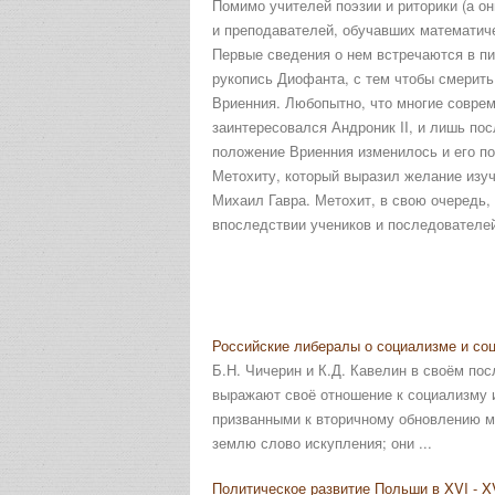
Помимо учителей поэзии и риторики (а о
и преподавателей, обучавших математич
Первые сведения о нем встречаются в пис
рукопись Диофанта, с тем чтобы смерить
Вриенния. Любопытно, что многие совре
заинтересовался Андроник II, и лишь по
положение Вриенния изменилось и его п
Метохиту, который выразил желание изуч
Михаил Гавра. Метохит, в свою очередь,
впоследствии учеников и последователей
Российские либералы о социализме и соц
Б.Н. Чичерин и К.Д. Кавелин в своём по
выражают своё отношение к социализму и
призванными к вторичному обновлению ми
землю слово искупления; они ...
Политическое развитие Польши в XVI - XV