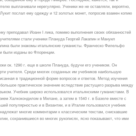
телю выплачивали нерегулярно. Ученики же не оставляли, вероятно,
о Лукит послал ему одежду и 12 золотых монет, попросив взамен копию
рику преподавал Иоанн I лика, помимо выполнения своих обязанностей
 учителями стали ученики Плануда Георгий Лакапин и Мануил
апина были знакомы итальянские гуманисты. Франческо Филельфо
они были изданы во Флоренции.
ки ок. 1290 г. еще в школе Плануда, будучи его учеником. Он
ерти учителя. Среди многих созданных им учебников наибольшую
исанная в традиционной форме вопросов и ответов. Метод изучения
большое практическое значение вследствие растущего разрыва между
языком. Учебник широко использовался итальянскими гуманистами. В
рием Халкокондилом в Милане, а затем в 1540 г. в Базеле вместе с
шей популярностью и в Византии, и в Италии пользовался учебник
инадлежат многие комментарии к классическим текстам, снискавшие
лии, сохранившиеся во многих рукописях, ясно показывают, что ими