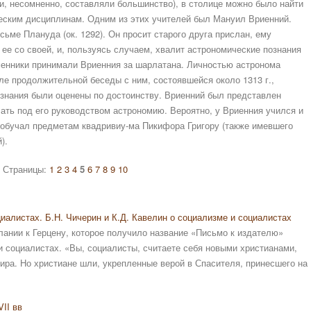
ни, несомненно, составляли большинство), в столице можно было найти
еским дисциплинам. Одним из этих учителей был Мануил Вриенний.
ьме Плануда (ок. 1292). Он просит старого друга прислан, ему
 ее со своей, и, пользуясь случаем, хвалит астрономические познания
менники принимали Вриенния за шарлатана. Личностью астронома
сле продолжительной беседы с ним, состоявшейся около 1313 г.,
ознания были оценены по достоинству. Вриенний был представлен
ать под его руководством астрономию. Вероятно, у Вриенния учился и
 обучал предметам квадривиу-ма Пикифора Григору (также имевшего
).
Страницы:
1
2
3
4
5
6
7
8
9
10
иалистах. Б.Н. Чичерин и К.Д. Кавелин о социализме и социалистах
слании к Герцену, которое получило название «Письмо к издателю»
 социалистах. «Вы, социалисты, считаете себя новыми христианами,
ра. Но христиане шли, укрепленные верой в Спасителя, принесшего на
II вв