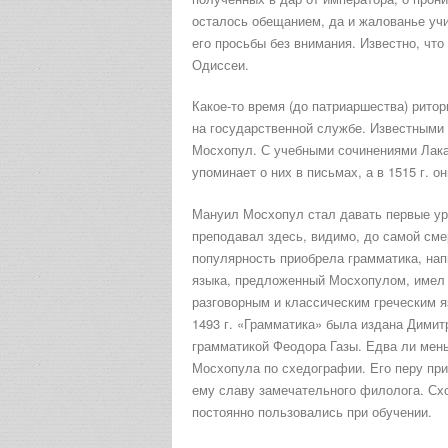
осталось обещанием, да и жалованье учи
его просьбы без внимания. Известно, чт
Одиссеи.
Какое-то время (до патриаршества) рито
на государственной службе. Известными
Мосхопул. С учебными сочинениями Лак
упоминает о них в письмах, а в 1515 г. 
Мануил Мосхопул стал давать первые уро
преподавал здесь, видимо, до самой см
популярность приобрела грамматика, нап
языка, предложенный Мосхопулом, имел 
разговорным и классическим греческим 
1493 г. «Грамматика» была издана Димит
грамматикой Феодора Газы. Едва ли мень
Мосхопула по схедографии. Его перу пр
ему славу замечательного филолога. Схо
постоянно пользовались при обучении.