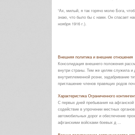
“Ах, милый, я так горячо молю Бога, чтоб
знаю, что было бы с нами. Он спасает н
ноября 1916 г.).
Внешняя политика и внешние отношения
Консолидация внешнего положения рассм
внутри страны. Тем же целям служила и 
внутриплеменной розни, задабривание ти
приглашение членов правящих родов поче
Характеристика Ограниченного континген
С первых дней пребывания на афганской 
содействие в упрочении местных органов
автомобильных дорог и обеспечение прох
афганскими войсками боевых д ...
Военно-политическое сотрудничество стр