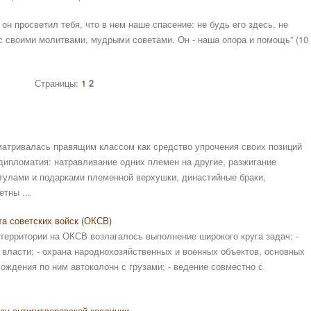
 он просветил тебя, что в нем наше спасение: не будь его здесь, не
ас своими молитвами, мудрыми советами. Он - наша опора и помощь” (10
Страницы:
1
2
атривалась правящим классом как средство упрочения своих позиций
дипломатия: натравливание одних племен на другие, разжигание
тулами и подарками племенной верхушки, династийные браки,
тны ...
та советских войск (ОКСВ)
территории на ОКСВ возлагалось выполнение широкого круга задач: -
 власти; - охрана народнохозяйственных и военных объектов, основных
ождения по ним автоколонн с грузами; - ведение совместно с
ан антигитлеровской коалиции