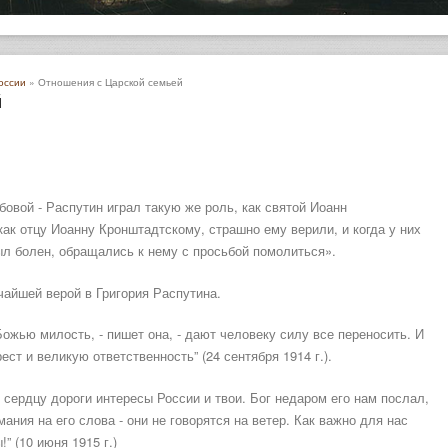
оссии
» Отношения с Царской семьей
й
овой - Распутин играл такую же роль, как святой Иоанн
как отцу Иоанну Кронштадтскому, страшно ему верили, и когда у них
был болен, обращались к нему с просьбой помолиться».
айшей верой в Григория Распутина.
Божью милость, - пишет она, - дают человеку силу все переносить. И
ст и великую ответственность” (24 сентября 1914 г.).
о сердцу дороги интересы России и твои. Бог недаром его нам послал,
ния на его слова - они не говорятся на ветер. Как важно для нас
” (10 июня 1915 г.)