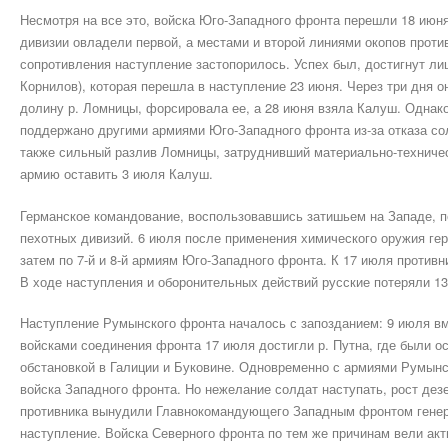
Несмотря на все это, войска Юго-Западного фронта перешли 18 июня
дивизии овладели первой, а местами и второй линиями окопов проти
сопротивления наступление застопорилось. Успех был, достигнут ли
Корнилов), которая перешла в наступление 23 июня. Через три дня о
долину р. Ломницы, форсировала ее, а 28 июня взяла Калуш. Однако
поддержано другими армиями Юго-Западного фронта из-за отказа сол
также сильный разлив Ломницы, затруднивший материально-техничес
армию оставить 3 июля Калуш.
Германское командование, воспользовавшись затишьем на Западе, п
пехотных дивизий. 6 июля после применения химического оружия гер
затем по 7-й и 8-й армиям Юго-Западного фронта. К 17 июля противн
В ходе наступления и оборонительных действий русские потеряли 13
Наступление Румынского фронта началось с запозданием: 9 июля в
войсками соединения фронта 17 июля достигли р. Путна, где были о
обстановкой в Галиции и Буковине. Одновременно с армиями Румынс
войска Западного фронта. Но нежелание солдат наступать, рост дез
противника вынудили Главнокомандующего Западным фронтом генера
наступление. Войска Северного фронта по тем же причинам вели акт