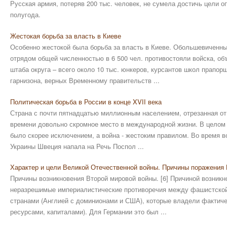
Русская армия, потеряв 200 тыс. человек, не сумела достичь цели о
полугода.
Жестокая борьба за власть в Киеве
Особенно жестокой была борьба за власть в Киеве. Обольшевиченны
отрядом общей численностью в 6 500 чел. противостояли войска, 
штаба округа – всего около 10 тыс. юнкеров, курсантов школ прапор
гарнизона, верных Временному правительств ...
Политическая борьба в России в конце ΧVІІ века
Страна с почти пятнадцатью миллионным населением, отрезанная от 
времени довольно скромное место в международной жизни. В целом 
было скорее исключением, а война - жестоким правилом. Во время в
Украины Швеция напала на Речь Поспол ...
Характер и цели Великой Отечественной войны. Причины поражения 
Причины возникновения Второй мировой войны. [6] Причиной возник
неразрешимые империалистические противоречия между фашистской
странами (Англией с доминионами и США), которые владели фактиче
ресурсами, капиталами). Для Германии это был ...