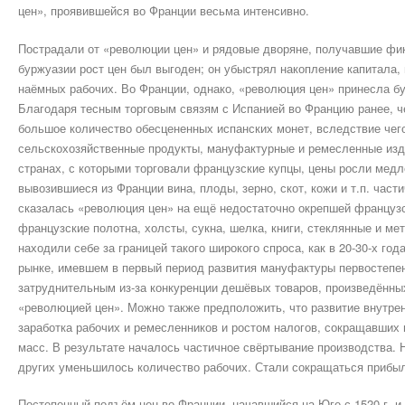
цен», проявившейся во Франции весьма интенсивно.
Пострадали от «революции цен» и рядовые дворяне, получавшие фи
буржуазии рост цен был выгоден; он убыстрял накопление капитала
наёмных рабочих. Во Франции, однако, «революция цен» принесла бу
Благодаря тесным торговым связям с Испанией во Францию ранее, ч
большое количество обесцененных испанских монет, вследствие чего
сельскохозяйственные продукты, мануфактурные и ремесленные изде
странах, с которыми торговали французские купцы, цены росли медл
вывозившиеся из Франции вина, плоды, зерно, скот, кожи и т.п. част
сказалась «революция цен» на ещё недостаточно окрепшей французс
французские полотна, холсты, сукна, шелка, книги, стеклянные и мет
находили себе за границей такого широкого спроса, как в 20-30-х го
рынке, имевшем в первый период развития мануфактуры первостепен
затруднительным из-за конкуренции дешёвых товаров, произведённы
«революцией цен». Можно также предположить, что развитие внутре
заработка рабочих и ремесленников и ростом налогов, сокращавших
масс. В результате началось частичное свёртывание производства.
других уменьшилось количество рабочих. Стали сокращаться прибыл
Постепенный подъём цен во Франции, начавшийся на Юге с 1520 г. и