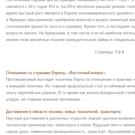
сменился с 50-х годов XVI в. (на Юге несколько раньше) резким, ск
время быстрый рост импорта в Европу южноамериканского дешёвого 
и Францию обесцененной серебряной монетой и вызвал монетный кри
соотношения ценности золота и серебра). Кроме того, в последние г
возросли налоги. На буржуазию, в том числе и на её наиболее богат
множеством различных пошлин принудительные займы и специальные
Страницы:
1
2
3
Отношения со странами Европы. «Восточный вопрос»
Противоречивой выглядит политика Порты по отношению к практике 
и внешней политики. Их главной предпосылкой стал устойчивый инт
опыту европейских держав. В то время как военно-феодальный стро
упадок, её главные военные противники ...
Достижения в области техники, новых технологий, транспорта
Научные достижения в различных отраслях знаний сделали возможн
технологии производства, транспорта и связи. Ведущее место заним
горное дело, химическая промышленность, транспорт. Крупнейшим 