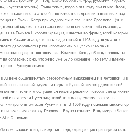
 Олега с греками (911 год) также говорится: «род русский», «русь»,
н», «русская земля»). Точно также, когда в 988 году при внуке Игоря,
вское население, то это событие известно в древних памятниках под
крещения Руси». Когда при мудром сыне его, князе Ярославе I (1019-
одательный кодекс, то он назывался не иным каким-либо именем, а
дшая за Генриха I, короля Франции, известна во французской истории
ник в России знает, что на съезде князей в 1103 году внук этого
воего двоюродного брата «промыслить о Русской земле» и
мени половцев; тот согласился. «Великое, брат, добро сделаешь ты
т на согласие. Ясно, что живо уже было сознание, что земли племен
 целое - Русскую землю.
е в XI веке общепринятым стереотипным выражением и в летописи, и в
кий князь киевский «думал и гадал о Русской земле»; дело князей
огаными»; если кто ослушается нашего решения, говорит съезд князей
естной и вся земля Русская»; такой-то «голову сложил за землю
ся «митрополитом всея Руси» и т. д. В 1006 году немецкий миссионер
 в письме к императору Генриху II Бруно называет Владимира «Senior
 XI и XII векам.
м образом, спросите вы, находятся люди, отрицающие принадлежность