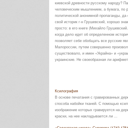
киевской древности русскому народу? Па
человеческим мышлением, а бумага, по р
политической анонимной пропаганды, да 
свой историк г-н Грушевский, хорошо зна
просто: в его книге (Михайло Грушевский.
когда дело идет об определенном историч
позволяет себе обобщать все русские я
Малороссии, путем совершенно произволь
существовало, и имен «Украйна» и «укра
украинские. Не своеобразная ли арифме
Ксилография
В основе печатания с гравированных дере
способа набойки тканей. С помощью кси
изображение которых гравируется на де
краски, на нее накладывается ли ...
«Солдатская школа» Суворова (1742-1754 