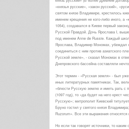
князь русский» (В более древнем договоре
«князья русские», «закон русский», «руси
святом князе Владимире, крестилось кие
именем крещения не кого-либо иного, а «
1054), создавался в Киеве первый закон
Русской Правдой. Дочь Ярослава I, выше
под именем Anne de Russie. Каждый школь
Ярослава, Владимир Мономах, убеждал с
соединиться с ним против азиатского пле
Русской земле», - сказал Мономах в отве
Днепровского бассейна составляли нечто
Этот термин - «Русская земля» - был уж
иных литературных памятниках. Так, вели
«блюсти Русскую землю и иметь рать с п
(1097 год), то «да будет на него крест ч
Русскую»; митрополит Киевский титулует
Бруно гостил у святого князя Владимира;
Ruzorum». Все эти выражения относятся к
Но если так говорят источники, то каки