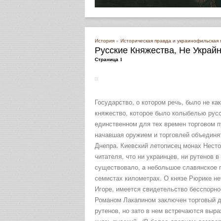
История
»
Историческая правда и украинофильская
Русские Княжества, Не Украйн
Страница 1
Государство, о котором речь, было не ка
княжество, которое было колыбелью русск
единственном для тех времен торговом пу
начавшая оружием и торговлей объединят
Днепра. Киевский летописец монах Нестор
читателя, что ни украинцев, ни рутенов в
существовало, а небольшое славянское п
семистах километрах. О князе Рюрике нет
Игоре, имеется свидетельство бесспорно
Романом Лакапином заключен торговый до
рутенов, но зато в нем встречаются выра