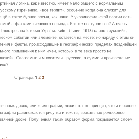
ртийная логика, как известно, имеет мало общего с нормальным
усскому изречению, «все терпит», особенно когда она служит для
ещё в такое бурное время, как наше. У украинофильской партии есть
комый с фактами киевского периода. Как же поступает он? А очень
 Iлюстрована iстория Украiни. Киiв - Львив, 1913) слово «русский»,
еском событии или элементе, остается на месте; но наряду с этим он
вления и факты, происходившие в географических пределах позднейшей
ного применения к ним имен, которых в те века просто не
инский». Слагаемые и множители - русские, а сумма и произведение -
тика?
Страницы:
1
2
3
вянных досок, или ксилографии, лежит тот же принцип, что и в основе
лографии размножаются рисунки и тексты, зеркальное рельефное
ревянной доске. Полученная таким образом форма покрывается слоем
гг.)