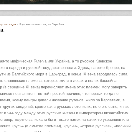
 пропаганда
» Русские княжества, не Украйна.
а.
кая-то мифическая Rutenia или Украйна, а то русское Киевское
ого народа и русской государственности. Здесь, на реке Днепре, на
ти из Балтийского моря в Царьград, в конце IX века зародилась сила,
ь славянские племена, которые жили в лесах и полях бассейна
 (в середине XI века) перечисляет имена этих племен; могу заверить
 списке не значится - по той простой причине, что первых тогда не
лемя, коему венгры давали название рутенов, жило за Карпатами, в
 других сведений, кроме как в русских летописях, но о его сыне, князе
е: в 944 году между этим русским князем и императором византийским
говор; тщетно вы искали бы в тексте намек на каких-то украинцев или
жения «русь» (в смысле племени), «русин», «страна русская», «великий