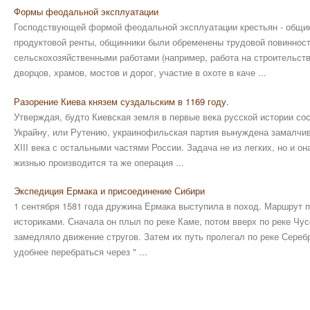
Формы феодальной эксплуатации
Господствующей формой феодальной эксплуатации крестьян - общин
продуктовой ренты, общинники были обременены трудовой повинност
сельскохозяйственными работами (например, работа на строительств
дворцов, храмов, мостов и дорог, участие в охоте в каче ...
Разорение Киева князем суздальским в 1169 году.
Утверждая, будто Киевская земля в первые века русской истории со
Украйну, или Рутению, украинофильская партия вынуждена замалчив
XIII века с остальными частями России. Задача не из легких, но и о
жизнью производится та же операция ...
Экспедиция Ермака и присоединение Сибири
1 сентября 1581 года дружина Ермака выступила в поход. Маршрут 
историками. Сначала он плыл по реке Каме, потом вверх по реке Чу
замедляло движение стругов. Затем их путь пролегал по реке Сереб
удобнее перебраться через " ...