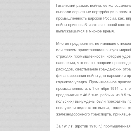
Гигантский размах войны, ее колоссальн
вызвали серьезные пертурбации в промы
промышленность царской России, как, вп
войны приспосабливаться к новой конъюн
выпускавшимся в мирное время.
Многие предприятия, не имевшие отношен
или совсем приостановили выпуск мирной
отраслях промышленности, которые удов
населения, что вело к анархии производс
расходов, свертывание гражданских отр
финансирования войны для царского и вр
глубокого упадка. Промышленное произв
промышленности, к 1 октября 1914 г., т.
предприятия с 46.5 тыс. рабочих из 8.5 
польских) вынуждены были прекратить пр
послужили недостаток сырья, топлива, р
железнодорожного транспорта, принявшее
За 1917 г. (против 1916 г.) промышленна