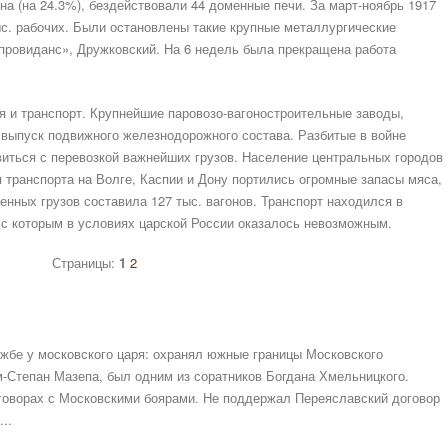
на (на 24.3%), бездействовали 44 доменные печи. За март-ноябрь 1917
тыс. рабочих. Были остановлены такие крупные металлургические
 провиданс», Дружковский. На 6 недель была прекращена работа
 и транспорт. Крупнейшие паровозо-вагоностроительные заводы,
 выпуск подвижного железнодорожного состава. Разбитые в войне
виться с перевозкой важнейших грузов. Население центральных городов
ия транспорта на Волге, Каспии и Дону портились огромные запасы мяса,
зенных грузов составила 127 тыс. вагонов. Транспорт находился в
я с которым в условиях царской России оказалось невозможным.
Страницы:
1
2
жбе у московского царя: охранял южные границы Московского
ам-Степан Мазепа, был одним из соратников Богдана Хмельницкого.
говорах с Московскими боярами. Не поддержал Переяславский договор
..