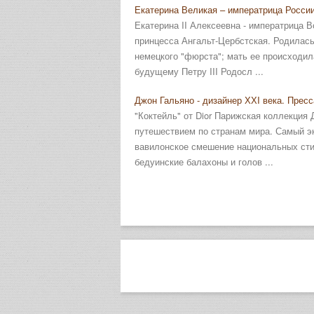
Екатерина Великая – императрица России
Екатерина II Алексеевна - императрица 
принцесса Ангальт-Цербстская. Родилась
немецкого "фюрста"; мать ее происходил
будущему Петру III Родосл ...
Джон Гальяно - дизайнер ХХI века. Пресс
"Коктейль" от Dior Парижская коллекция 
путешествием по странам мира. Самый э
вавилонское смешение национальных сти
бедуинские балахоны и голов ...