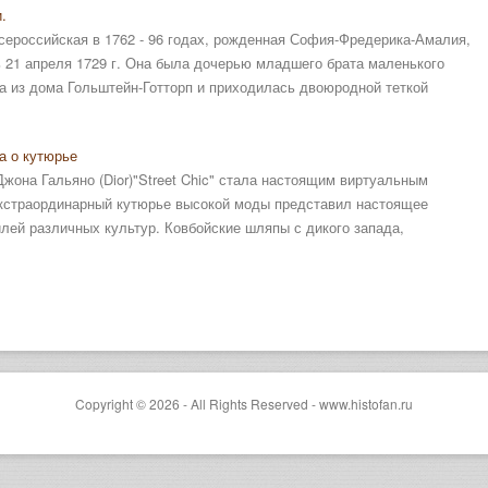
.
Всероссийская в 1762 - 96 годах, рожденная София-Фредерика-Амалия,
 21 апреля 1729 г. Она была дочерью младшего брата маленького
а из дома Гольштейн-Готторп и приходилась двоюродной теткой
а о кутюрье
Джона Гальяно (Dior)"Street Chic" стала настоящим виртуальным
кстраординарный кутюрье высокой моды представил настоящее
лей различных культур. Ковбойские шляпы с дикого запада,
Copyright © 2026 - All Rights Reserved - www.histofan.ru