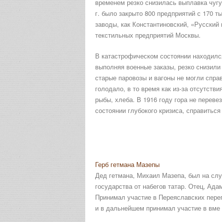
временем резко снизилась выплавка чугу
г. было закрыто 800 предприятий с 170 
заводы, как Константиновский, «Русский
текстильных предприятий Москвы.
В катастрофическом состоянии находился
выполняя военные заказы, резко снизили
старые паровозы и вагоны не могли спра
голодало, в то время как из-за отсутств
рыбы, хлеба. В 1916 году гора не переве
состоянии глубокого кризиса, справитьс
Герб гетмана Мазепы
Дед гетмана, Михаил Мазепа, был на слу
государства от набегов татар. Отец, Ад
Принимал участие в Переяславских пере
и в дальнейшем принимал участие в вме .