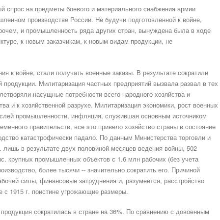
ый спрос на предметы боевого и материального снабжения армии
шленном производстве России. Не будучи подготовленной к войне,
рочем, и промышленность ряда других стран, вынуждена была в ходе
ктуре, к новым заказчикам, к новым видам продукции, не
ия к войне, стали получать военные заказы. В результате сократили
 продукции. Милитаризация частных предприятий вызвала развал в тех
летворяли насущные потребности всего народного хозяйства и
тва и к хозяйственной разрухе. Милитаризация экономики, рост военных
аслей промышленности, инфляция, служившая основным источником
еменного правительств, все это привело хозяйство страны в состояние
одство катастрофически падало. По данным Министерства торговли и
 е. лишь в результате двух половиной месяцев ведения войны, 502
тыс. крупных промышленных объектов с 1.6 млн рабочих (без учета
оизводство, более тысячи -- значительно сократить его. Причиной
абочей силы, финансовые затруднения и, разумеется, расстройство
 с 1915 г. поистине угрожающие размеры.
я продукция сократилась в стране на 36%. По сравнению с довоенным